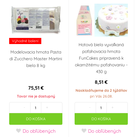
Výhodné balení
Hotová biela vyvaľkaná
poťahovacia hmota
Modelovacia hmota Pasta
FunCakes pripravená k
di Zucchero Master Martini
okamžitému poťahovaniu -
biela 8 kg
430 g
8,51 €
75,51 €
Naskladňujeme do 2 týždňov
Tovar nie je dostupný
pri Vás 26.08.
-
+
-
+
DO KOŠÍKA
DO KOŠÍKA
Do obľúbených
Do obľúbených