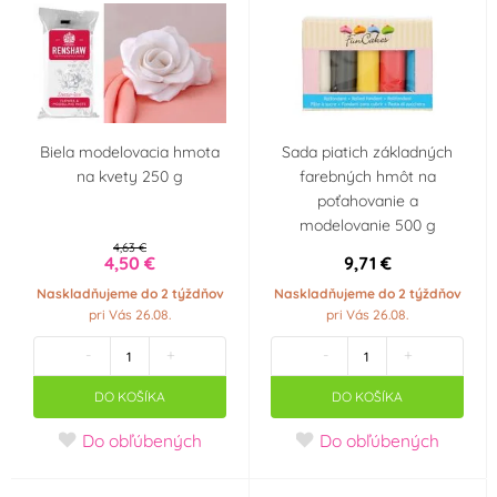
Biela modelovacia hmota
Sada piatich základných
na kvety 250 g
farebných hmôt na
poťahovanie a
modelovanie 500 g
4,63 €
4,50 €
9,71 €
Naskladňujeme do 2 týždňov
Naskladňujeme do 2 týždňov
pri Vás 26.08.
pri Vás 26.08.
-
+
-
+
DO KOŠÍKA
DO KOŠÍKA
Do obľúbených
Do obľúbených