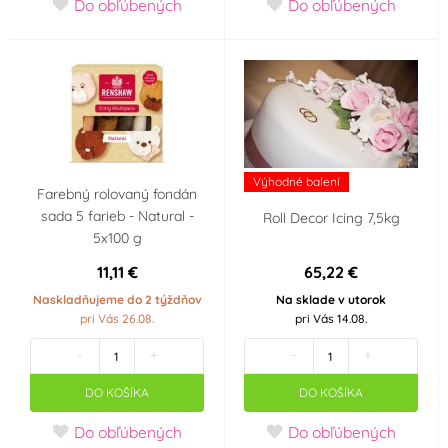
Do obľúbených
Do obľúbených
Výhodné balení
Farebný rolovaný fondán
sada 5 farieb - Natural -
Roll Decor Icing 7,5kg
5x100 g
11,11 €
65,22 €
Naskladňujeme do 2 týždňov
Na sklade v utorok
pri Vás 26.08.
pri Vás 14.08.
-
+
-
+
DO KOŠÍKA
DO KOŠÍKA
Do obľúbených
Do obľúbených