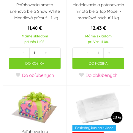
Poťahovacia hmota
Modelovacia a poťahovacia
Svatba
Minecraft
snehovo biela Snow White
hmota biela Top Model -
- Mandľová príchuť - 1 kg
mandľová príchuť 1 kg
Veľká noc
Jednorožec - Unicorn
11,48 €
12,43 €
Máme skladom
Máme skladom
Barbie
Frozen - Ledové
pri Vás 11.08.
pri Vás 11.08.
království
-
+
-
+
Minions - Mimoni
Auta - Cars
DO KOŠÍKA
DO KOŠÍKA
Do obľúbených
Do obľúbených
Pohádkové princezny
Panenka LOL Surprise
Halloween
Příchuť
jahoda
čokoláda
Posledný kus na sklade
Poťahovacia a