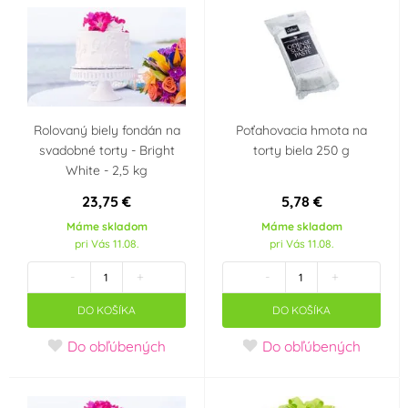
Rolovaný biely fondán na
Poťahovacia hmota na
svadobné torty - Bright
torty biela 250 g
White - 2,5 kg
23,75 €
5,78 €
Máme skladom
Máme skladom
pri Vás 11.08.
pri Vás 11.08.
-
+
-
+
DO KOŠÍKA
DO KOŠÍKA
Do obľúbených
Do obľúbených