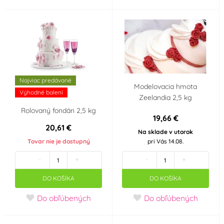
Najviac predávané
Modelovacia hmota
Výhodné balení
Zeelandia 2,5 kg
Rolovaný fondán 2,5 kg
19,66 €
20,61 €
Na sklade v utorok
Tovar nie je dostupný
pri Vás 14.08.
-
+
-
+
DO KOŠÍKA
DO KOŠÍKA
Do obľúbených
Do obľúbených