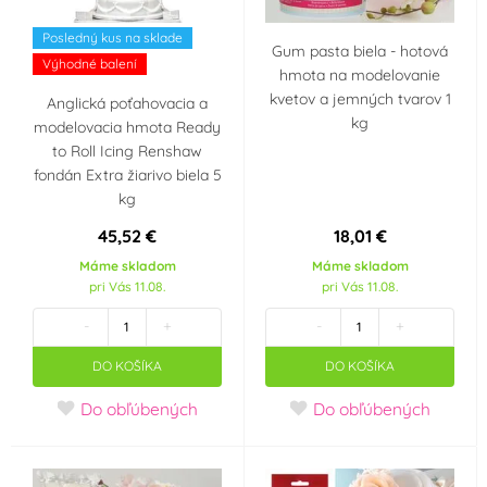
Posledný kus na sklade
Gum pasta biela - hotová
Výhodné balení
hmota na modelovanie
kvetov a jemných tvarov 1
Anglická poťahovacia a
kg
modelovacia hmota Ready
to Roll Icing Renshaw
fondán Extra žiarivo biela 5
kg
45,52 €
18,01 €
Máme skladom
Máme skladom
pri Vás 11.08.
pri Vás 11.08.
-
+
-
+
DO KOŠÍKA
DO KOŠÍKA
Do obľúbených
Do obľúbených