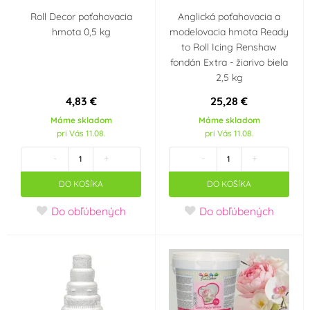
Roll Decor poťahovacia
Anglická poťahovacia a
hmota 0,5 kg
modelovacia hmota Ready
to Roll Icing Renshaw
fondán Extra - žiarivo biela
2,5 kg
4,83 €
25,28 €
Máme skladom
Máme skladom
pri Vás 11.08.
pri Vás 11.08.
-
+
-
+
DO KOŠÍKA
DO KOŠÍKA
Do obľúbených
Do obľúbených