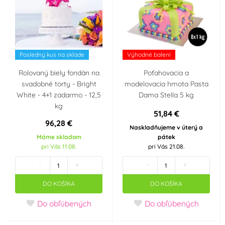
Posledný kus na sklade
Výhodné balení
Rolovaný biely fondán na
Poťahovacia a
svadobné torty - Bright
modelovacia hmota Pasta
White - 4+1 zadarmo - 12,5
Dama Stella 5 kg
kg
51,84 €
96,28 €
Naskladňujeme v úterý a
Máme skladom
pátek
pri Vás 11.08.
pri Vás 21.08.
-
+
-
+
DO KOŠÍKA
DO KOŠÍKA
Do obľúbených
Do obľúbených