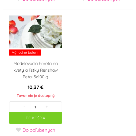
Výhodné balení
Modelovacia hmota na
kvety a lístky Renshaw
Petal 3x100 g
10,37 €
Tovar nie je dostupný
-
+
DO KOŠÍKA
Do obľúbených