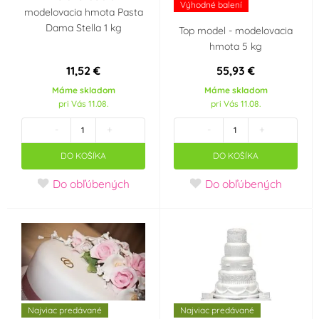
Krajina pôvodu
Výhodné balení
modelovacia hmota Pasta
Dama Stella 1 kg
Top model - modelovacia
NL
Česká republika
hmota 5 kg
11,52 €
55,93 €
Itálie
Holandsko
Máme skladom
Máme skladom
pri Vás 11.08.
pri Vás 11.08.
Dánsko
Velká Británie
-
+
-
+
Objem
DO KOŠÍKA
DO KOŠÍKA
400 ml
500 ml
Do obľúbených
Do obľúbených
Najviac predávané
Najviac predávané