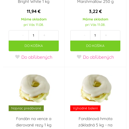
Bright White 1 kg
Marshmallow 250 g
Südzucker Franken
Zeelandia
(2)
(3)
11,94 €
3,22 €
Máme skladom
Máme skladom
Príchuť (aróma)
pri Vás 11.08.
pri Vás 11.08.
-
+
-
+
Vanilka
Mandle
(5)
(2)
DO KOŠÍKA
DO KOŠÍKA
Jahoda
Čokoláda
(0)
(0)
Do obľúbených
Do obľúbených
Farba
Bílá
Bordó
(33)
(1)
Černá
Červená
(8)
(10)
Najviac predávané
Výhodné balení
Fialová
Hnědá
(5)
(6)
Fondán na vence a
Fondánová hmota
dierované rezy 1 kg
základná 5 kg - na
Krémová (mokka)
Modrá
(17)