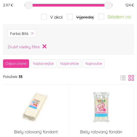
2.97 €
124 €
Skladem
V akcii
Výpredaj
(19)
značka
Farba: Bílá
Decora
Flemings
Zrušiť všetky filtre
(0)
(1)
FunCakes
Irca
Odporúčané
Najlacnejšie
Najdrahšie
Najnovšie
(8)
(2)
Položiek:
33
IREKS
K2
(2)
(0)
Master Martini
Modecor
(0)
(1)
Odense Marcipan
OFI Česko
(4)
(0)
Renshaw
Saracino
(7)
(0)
Biely rolovaný fondant
Biely rolovaný fondán