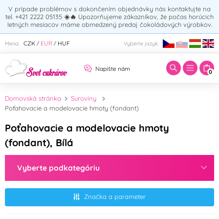
V prípade problémov s dokončením objednávky nás kontaktujte na
tel. +421 2222 05135
☀️🔥
Upozorňujeme zákazníkov, že počas horúcich
letných mesiacov máme obmedzený predaj čokoládových výrobkov.
Zadajte hľadaný výraz:
CZK
EUR
HUF
Mena:
Vyberte jazyk:
/
/
Napíšte nám
0
Domovská stránka
Suroviny
Poťahovacie a modelovacie hmoty (fondant)
Poťahovacie a modelovacie hmoty
(fondant), Bílá
Vyberte podkategóriu
Značka a parameter