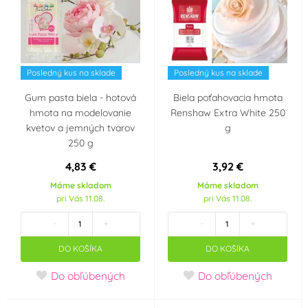
Posledný kus na sklade
Posledný kus na sklade
Gum pasta biela - hotová
Biela poťahovacia hmota
hmota na modelovanie
Renshaw Extra White 250
kvetov a jemných tvarov
g
250 g
4,83 €
3,92 €
Máme skladom
Máme skladom
pri Vás 11.08.
pri Vás 11.08.
-
+
-
+
DO KOŠÍKA
DO KOŠÍKA
Do obľúbených
Do obľúbených