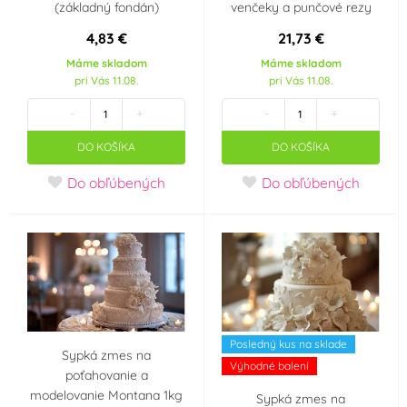
(základný fondán)
venčeky a punčové rezy
(1)
4,83 €
21,73 €
Modrozelená
Oranžová
(4)
Máme skladom
Máme skladom
(tyrkys)
(1)
pri Vás 11.08.
pri Vás 11.08.
-
+
-
+
Růžová
Slonová kost
(11)
(2)
DO KOŠÍKA
DO KOŠÍKA
Šedá
Tělová
(2)
(2)
Do obľúbených
Do obľúbených
Zelená
Žlutá
(13)
(9)
Materiál
Cukrová hmota
Marcipán
(0)
(1)
Posledný kus na sklade
Výrobce deklaruje
Sypká zmes na
Výhodné balení
poťahovanie a
Ano
E171 Free
(0)
(0)
modelovanie Montana 1kg
Sypká zmes na