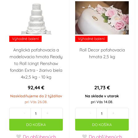
Výhodné balení
Výhodné balení
Anglická poťahovacia a
Roll Decor poťahovacia
modelovacia hmota Ready
hmota 2,5 kg
to Roll Icingt Renshaw
fondán Extra - žiarivo biela
4x2,5 kg - 10 kg
92,44 €
21,73 €
Naskladňujeme do 2 týždňov
Na sklade v utorok
pri Vás 26.08.
pri Vás 14.08.
-
+
-
+
DO KOŠÍKA
DO KOŠÍKA
Do obľúbených
Do obľúbených