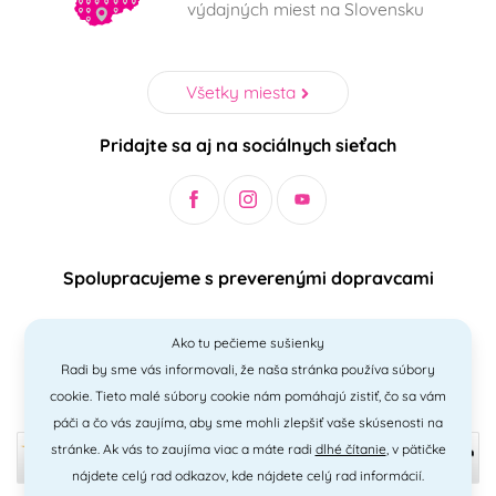
výdajných miest na Slovensku
Všetky miesta
Pridajte sa aj na sociálnych sieťach
Spolupracujeme s preverenými dopravcami
Ako tu pečieme sušienky
Radi by sme vás informovali, že naša stránka používa súbory
Bezpečný a jednoduchý spôsob platieb
cookie. Tieto malé súbory cookie nám pomáhajú zistiť, čo sa vám
páči a čo vás zaujíma, aby sme mohli zlepšiť vaše skúsenosti na
stránke. Ak vás to zaujíma viac a máte radi
dlhé čítanie
, v pätičke
nájdete celý rad odkazov, kde nájdete celý rad informácií.