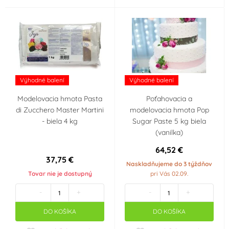
Výhodné balení
Výhodné balení
Modelovacia hmota Pasta
Poťahovacia a
di Zucchero Master Martini
modelovacia hmota Pop
- biela 4 kg
Sugar Paste 5 kg biela
(vanilka)
64,52 €
37,75 €
Naskladňujeme do 3 týždňov
Tovar nie je dostupný
pri Vás 02.09.
-
+
-
+
DO KOŠÍKA
DO KOŠÍKA