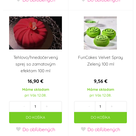
Tehlovo/hnedočervený
FunCakes Velvet Spray
sprej so zamatovým
Zelený 100 ml
efektom 100 ml
16,90 €
9,56 €
Máme skladom
Máme skladom
pri Vás 12.08.
pri Vás 12.08.
-
+
-
+
DO KOŠÍKA
DO KOŠÍKA
Do obľúbených
Do obľúbených