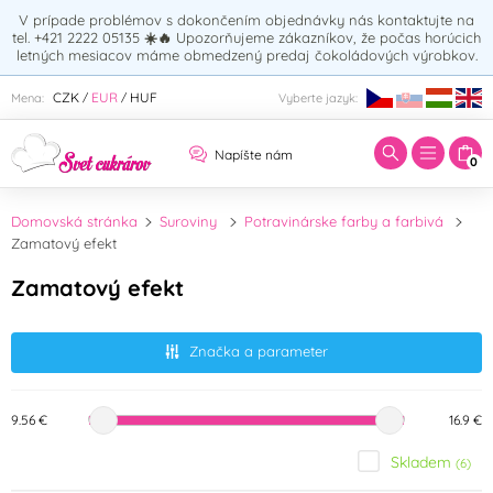
V prípade problémov s dokončením objednávky nás kontaktujte na
tel. +421 2222 05135
☀️🔥
Upozorňujeme zákazníkov, že počas horúcich
letných mesiacov máme obmedzený predaj čokoládových výrobkov.
Zadajte hľadaný výraz:
CZK
EUR
HUF
Mena:
Vyberte jazyk:
/
/
Napíšte nám
0
Domovská stránka
Suroviny
Potravinárske farby a farbivá
Zamatový efekt
Zamatový efekt
Značka a parameter
9.56 €
16.9 €
Skladem
(6)