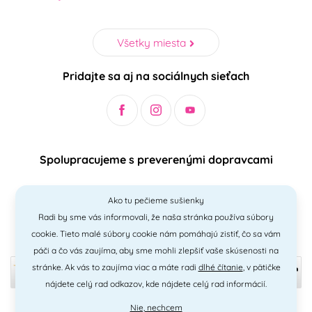
Všetky miesta
Pridajte sa aj na sociálnych sieťach
Spolupracujeme s preverenými dopravcami
Ako tu pečieme sušienky
Radi by sme vás informovali, že naša stránka používa súbory
Bezpečný a jednoduchý spôsob platieb
cookie. Tieto malé súbory cookie nám pomáhajú zistiť, čo sa vám
páči a čo vás zaujíma, aby sme mohli zlepšiť vaše skúsenosti na
stránke. Ak vás to zaujíma viac a máte radi
dlhé čítanie
, v pätičke
nájdete celý rad odkazov, kde nájdete celý rad informácií.
Nie, nechcem