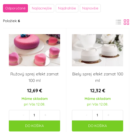
značka
Odporúčané
Najlacnejšie
Najdrahšie
Najnovšie
FunCakes
Vola Colori
Položiek:
6
(1)
(5)
Farba
Bílá
Červená
(1)
(1)
Modrá
Růžová
(1)
(1)
Ružový sprej efekt zamat
Biely sprej efekt zamat 100
Žlutá
(1)
100 ml
ml
12,69 €
12,32 €
Krajina pôvodu
Máme skladom
Máme skladom
pri Vás 12.08.
pri Vás 12.08.
IT
-
+
-
+
DO KOŠÍKA
DO KOŠÍKA