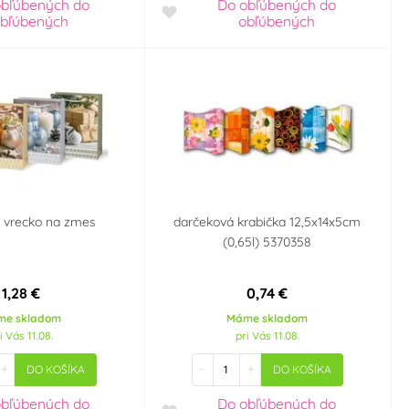
obľúbených
do
Do obľúbených
do
bľúbených
obľúbených
 vrecko na zmes
darčeková krabička 12,5x14x5cm
(0,65l) 5370358
1,28 €
0,74 €
me skladom
Máme skladom
i Vás 11.08.
pri Vás 11.08.
+
-
+
DO KOŠÍKA
DO KOŠÍKA
obľúbených
do
Do obľúbených
do