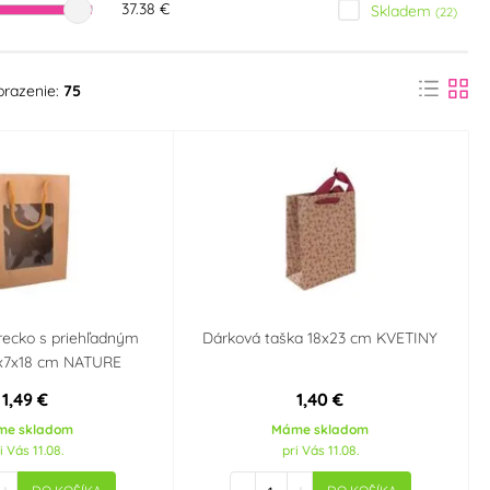
37.38 €
Skladem
(22)
brazenie:
75
recko s priehľadným
Dárková taška 18x23 cm KVETINY
4x7x18 cm NATURE
1,49 €
1,40 €
me skladom
Máme skladom
i Vás 11.08.
pri Vás 11.08.