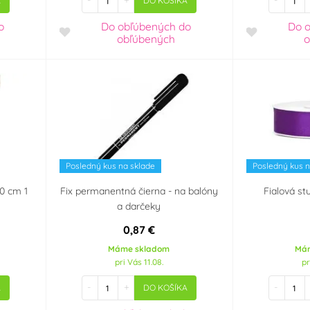
-
+
-
A
DO KOŠÍKA
o
Do obľúbených
do
Do 
obľúbených
o
Posledný kus na sklade
Posledný kus n
00 cm 1
Fix permanentná čierna - na balóny
Fialová s
a darčeky
0,87 €
Máme skladom
Má
pri Vás 11.08.
pr
-
+
-
A
DO KOŠÍKA