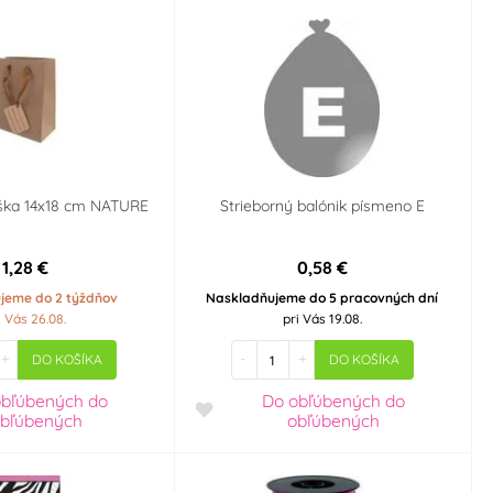
ška 14x18 cm NATURE
Strieborný balónik písmeno E
1,28 €
0,58 €
jeme do 2 týždňov
Naskladňujeme do 5 pracovných dní
i Vás 26.08.
pri Vás 19.08.
+
-
+
DO KOŠÍKA
DO KOŠÍKA
obľúbených
do
Do obľúbených
do
bľúbených
obľúbených