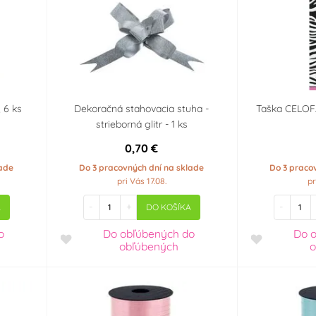
 6 ks
Dekoračná stahovacia stuha -
Taška CELOFÁ
strieborná glitr - 1 ks
0,70 €
lade
Do 3 pracovných dní na sklade
Do 3 praco
pri Vás 17.08.
pr
-
+
-
A
DO KOŠÍKA
o
Do obľúbených
do
Do 
obľúbených
o