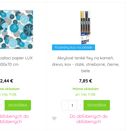
Posledný kus na sklade
baliaci papier LUX
Akrylové tenké fixy na kameň,
100x70 cm
drevo, kov - zlaté, strieborné, čierne,
biele
2,44 €
7,85 €
me skladom
Máme skladom
i Vás 11.08.
pri Vás 11.08.
+
-
+
DO KOŠÍKA
DO KOŠÍKA
obľúbených
do
Do obľúbených
do
bľúbených
obľúbených