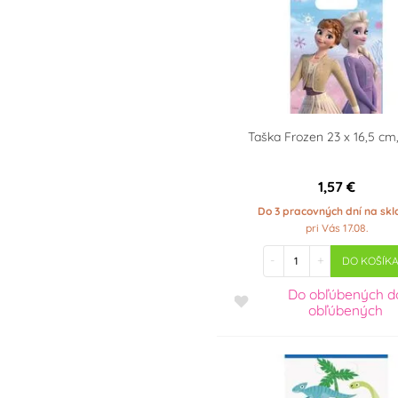
Taška Frozen 23 x 16,5 cm,
1,57 €
Do 3 pracovných dní na sk
pri Vás 17.08.
-
+
DO KOŠÍK
Do obľúbených
d
obľúbených