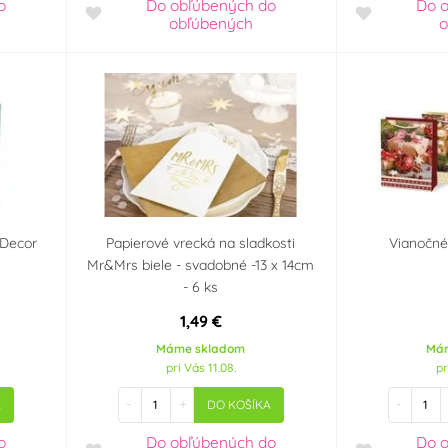
o
Do obľúbených
do
Do 
obľúbených
o
 Decor
Papierové vrecká na sladkosti
Vianočné
Mr&Mrs biele - svadobné -13 x 14cm
- 6 ks
1,49 €
Máme skladom
Má
pri Vás 11.08.
pr
-
+
-
A
DO KOŠÍKA
o
Do obľúbených
do
Do 