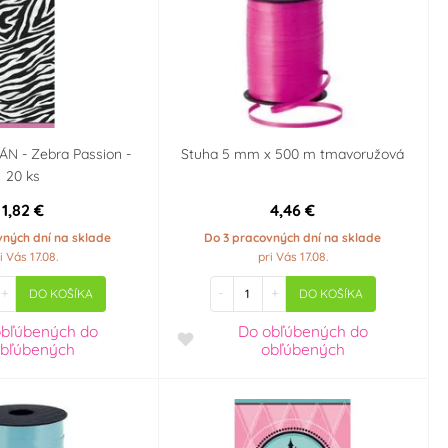
N - Zebra Passion -
Stuha 5 mm x 500 m tmavoružová
20 ks
1,82 €
4,46 €
vných dní na sklade
Do 3 pracovných dní na sklade
i Vás 17.08.
pri Vás 17.08.
+
-
+
DO KOŠÍKA
DO KOŠÍKA
obľúbených
do
Do obľúbených
do
bľúbených
obľúbených