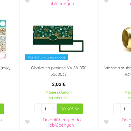
obľúbených
o
Posledný kus na sklade
 (mix)
Obálka na peniaze VA 88-030
Viazacia stuh
5560032
93
2,02 €
Máme skladom
Má
pri Vás 11.08.
pr
-
+
-
A
DO KOŠÍKA
o
Do obľúbených
do
Do 
obľúbených
o