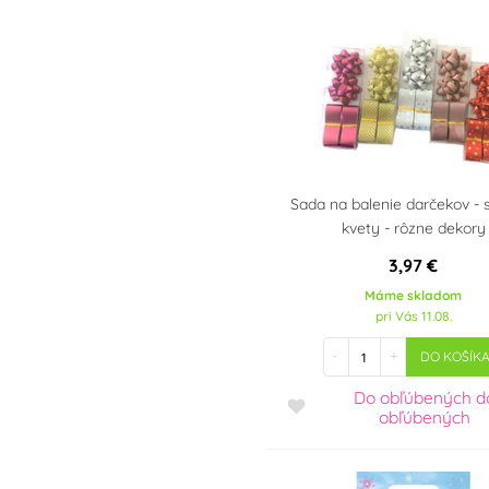
Maria
Pre fanúšikov Šmolkov
(The Smurfs)
Pre fanúšikov Labkovej
patroly - Paw Patrol
Pre fanúšikov Trolls
Sada na balenie darčekov - 
kvety - rôzne dekory
3,97 €
Máme skladom
pri Vás 11.08.
-
+
DO KOŠÍK
Do obľúbených
d
obľúbených