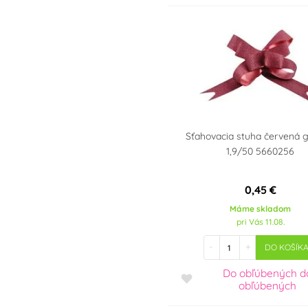
Pre fanúšikov Macka
Pú
Pre fanúšikov Mickey
Mousea a Minnie
Pre fanúšikov Mimoňov
- Minions
Potreby na torty
Minecraft
Sťahovacia stuha červená g
Pre fanúšikov My Little
1,9/50 5660256
Pony
Pre fanúšikov Disney
princezien
0,45 €
Pre fanúšikov Scooby-
Máme skladom
Doo
pri Vás 11.08.
Pre fanúšikov
-
+
DO KOŠÍK
SpongeBoba
Do obľúbených
d
Pre fanúšikov Star
obľúbených
Wars - Hviezdne vojny
Pre fanúšikov Super