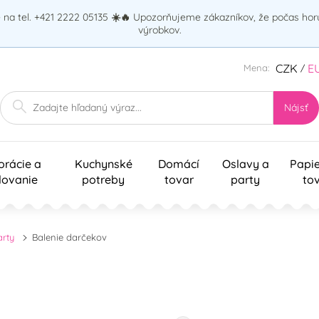
na tel. +421 2222 05135
☀️🔥
Upozorňujeme zákazníkov, že počas ho
výrobkov.
CZK
E
Mena:
/
Nájsť
orácie a
Kuchynské
Domácí
Oslavy a
Papi
lovanie
potreby
tovar
party
to
arty
Balenie darčekov