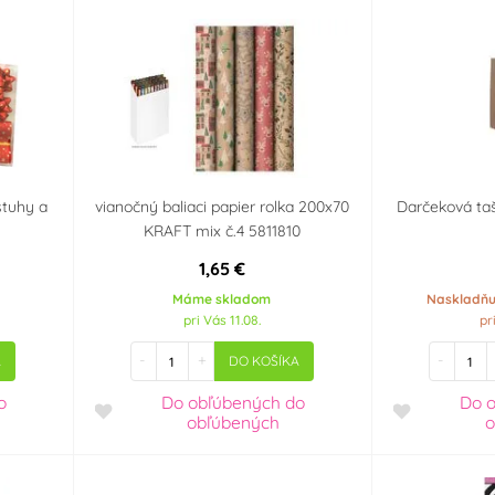
stuhy a
vianočný baliaci papier rolka 200x70
Darčeková ta
KRAFT mix č.4 5811810
1,65 €
Máme skladom
Naskladňu
pri Vás 11.08.
pr
-
+
-
A
DO KOŠÍKA
o
Do obľúbených
do
Do 
obľúbených
o