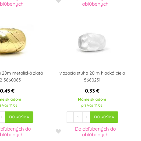
bľúbených
obľúbených
a 20m metalická zlatá
viazacia stuha 20 m hladká biela
12 5660063
5660231
0,45 €
0,33 €
me skladom
Máme skladom
i Vás 11.08.
pri Vás 11.08.
+
-
+
DO KOŠÍKA
DO KOŠÍKA
obľúbených
do
Do obľúbených
do
bľúbených
obľúbených