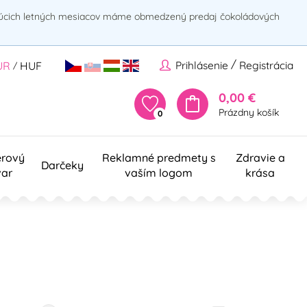
rúcich letných mesiacov máme obmedzený predaj čokoládových
/
Prihlásenie
Registrácia
UR
HUF
/
0,00 €
Prázdny košík
0
erový
Reklamné predmety s
Zdravie a
Darčeky
var
vaším logom
krása