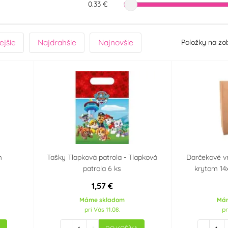
0.33 €
ejšie
Najdrahšie
Najnovšie
Položky na zo
m
Tašky Tlapková patrola - Tlapková
Darčekové v
patrola 6 ks
krytom 1
1,57 €
Máme skladom
Má
pri Vás 11.08.
pr