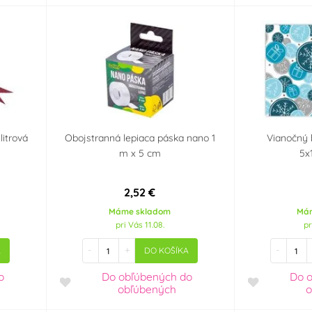
litrová
Obojstranná lepiaca páska nano 1
Vianočný 
m x 5 cm
5x
2,52 €
Máme skladom
Má
pri Vás 11.08.
pr
-
+
-
A
DO KOŠÍKA
o
Do obľúbených
do
Do 
obľúbených
o