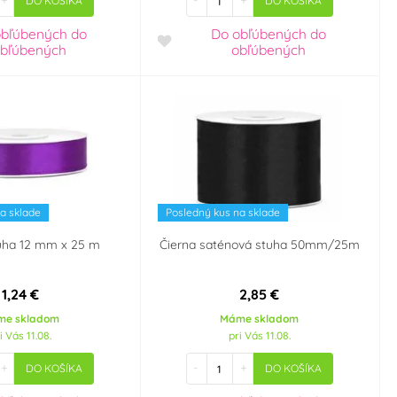
+
-
+
DO KOŠÍKA
DO KOŠÍKA
obľúbených
do
Do obľúbených
do
bľúbených
obľúbených
a sklade
Posledný kus na sklade
tuha 12 mm x 25 m
Čierna saténová stuha 50mm/25m
1,24 €
2,85 €
me skladom
Máme skladom
i Vás 11.08.
pri Vás 11.08.
+
-
+
DO KOŠÍKA
DO KOŠÍKA