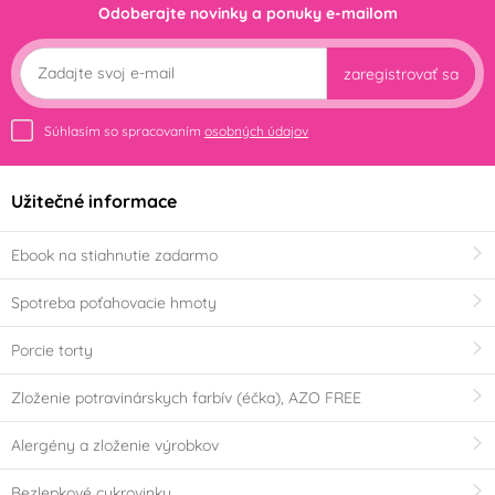
Odoberajte novinky a ponuky e-mailom
zaregistrovať sa
Súhlasím so spracovaním
osobných údajov
Užitečné informace
Ebook na stiahnutie zadarmo
Spotreba poťahovacie hmoty
Porcie torty
Zloženie potravinárskych farbív (éčka), AZO FREE
Alergény a zloženie výrobkov
Bezlepkové cukrovinky