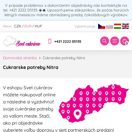
V prípade problémov s dokončením objednávky nás kontaktujte na
tel. +421 2222 05135
☀️🔥
Upozorňujeme zákazníkov, že počas horúcich
letných mesiacov máme obmedzený predaj čokoládových výrobkov.
Zadajte hľadaný výraz:
CZK
EUR
HUF
Mena:
Vyberte jazyk:
/
/
+421 2222 05135
0
Domovská stránka
Cukrarske potreby Nitra
Cukrarske potreby Nitra
V eshopu Svet cukrárov
môžete nakupovať online
a následne si vyzdvihnúť
svoje cukrárske potreby
vo vašom meste. Stačí,
ako pri objednávke
vyberiete voľbu dopravy v sieti partnerských predajní