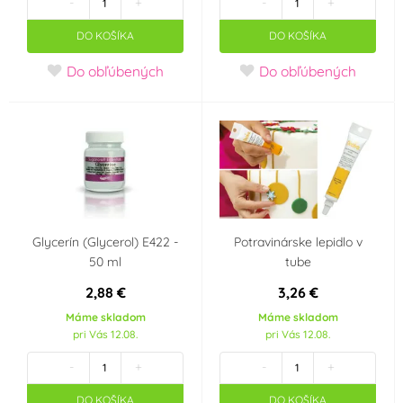
-
+
-
+
DO KOŠÍKA
DO KOŠÍKA
Do obľúbených
Do obľúbených
Glycerín (Glycerol) E422 -
Potravinárske lepidlo v
50 ml
tube
2,88 €
3,26 €
Máme skladom
Máme skladom
pri Vás 12.08.
pri Vás 12.08.
-
+
-
+
DO KOŠÍKA
DO KOŠÍKA