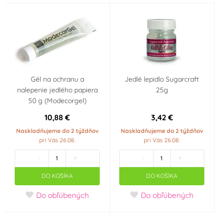
Gél na ochranu a
Jedlé lepidlo Sugarcraft
nalepenie jedlého papiera
25g
50 g (Modecorgel)
10,88 €
3,42 €
Naskladňujeme do 2 týždňov
Naskladňujeme do 2 týždňov
pri Vás 26.08.
pri Vás 26.08.
-
+
-
+
DO KOŠÍKA
DO KOŠÍKA
Do obľúbených
Do obľúbených