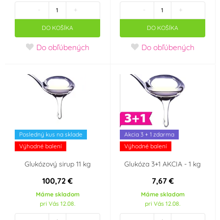
-
+
-
+
DO KOŠÍKA
DO KOŠÍKA
Do obľúbených
Do obľúbených
Posledný kus na sklade
Akcia 3 + 1 zdarma
Výhodné balení
Výhodné balení
Glukózový sirup 11 kg
Glukóza 3+1 AKCIA - 1 kg
100,72 €
7,67 €
Máme skladom
Máme skladom
pri Vás 12.08.
pri Vás 12.08.