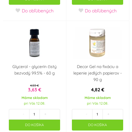
Do obľúbených
Do obľúbených
Glycerol - glycerín čistý
Decor Gel na fixáciu a
bezvodý 99.5% - 60 g
lepenie jedlých papierov -
90 g
4,53 €
3,63 €
4,82 €
Máme skladom
Máme skladom
pri Vás 12.08.
pri Vás 12.08.
-
+
-
+
DO KOŠÍKA
DO KOŠÍKA