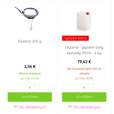
Výhodné balení
Glukóza 250 g
Glycerol - glycerín čistý
bezvodý 99.5% - 6 kg
79,62 €
2,56 €
Do 3 pracovných dní na
Máme skladom
sklade
pri Vás 12.08.
pri Vás 18.08.
-
+
-
+
DO KOŠÍKA
DO KOŠÍKA
Do obľúbených
Do obľúbených