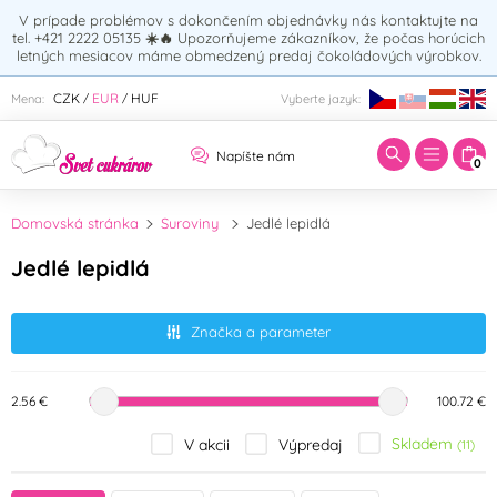
V prípade problémov s dokončením objednávky nás kontaktujte na
tel. +421 2222 05135
☀️🔥
Upozorňujeme zákazníkov, že počas horúcich
letných mesiacov máme obmedzený predaj čokoládových výrobkov.
Zadajte hľadaný výraz:
CZK
EUR
HUF
Mena:
Vyberte jazyk:
/
/
Napíšte nám
0
Domovská stránka
Suroviny
Jedlé lepidlá
Jedlé lepidlá
Značka a parameter
2.56 €
100.72 €
Skladem
V akcii
Výpredaj
(11)