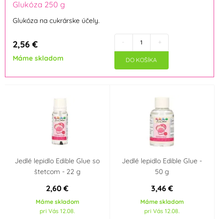
Glukóza 250 g
Itálie
Glukóza na cukrárske účely.
Objem
-
+
2,56 €
25 ml
50 ml
Máme skladom
DO KOŠÍKA
Jedlé lepidlo Edible Glue so
Jedlé lepidlo Edible Glue -
štetcom - 22 g
50 g
2,60 €
3,46 €
Máme skladom
Máme skladom
pri Vás 12.08.
pri Vás 12.08.