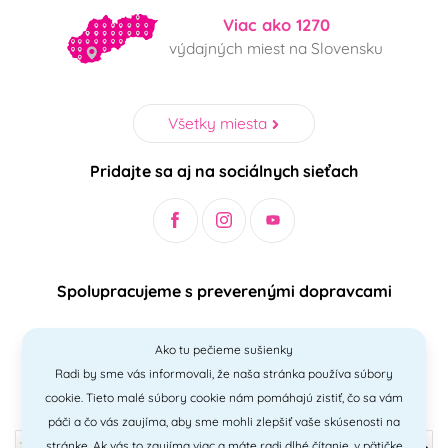
Viac ako 1270
výdajných miest na Slovensku
Všetky miesta
Pridajte sa aj na sociálnych sieťach
Spolupracujeme s preverenými dopravcami
Ako tu pečieme sušienky
Radi by sme vás informovali, že naša stránka používa súbory
Bezpečný a jednoduchý spôsob platieb
cookie. Tieto malé súbory cookie nám pomáhajú zistiť, čo sa vám
páči a čo vás zaujíma, aby sme mohli zlepšiť vaše skúsenosti na
stránke. Ak vás to zaujíma viac a máte radi
dlhé čítanie
, v pätičke