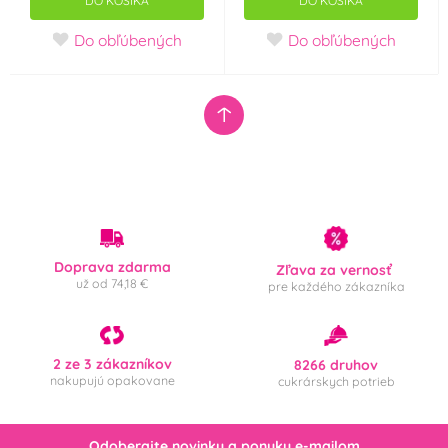
DO KOŠÍKA
DO KOŠÍKA
Do obľúbených
Do obľúbených
Doprava zdarma
Zľava za vernosť
už od 74,18 €
pre každého zákazníka
2 ze 3 zákazníkov
8266 druhov
nakupujú opakovane
cukrárskych potrieb
Odoberajte novinky a ponuky e-mailom