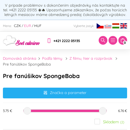
V prípade problémov s dokončením objednávky nás kontaktujte na
tel. +421 2222 05135
☀️🔥
Upozorňujeme zákazníkov, že počas horúcich
letných mesiacov máme obmedzený predaj čokoládových výrobkov.
Zadajte hľadaný výraz:
CZK
EUR
HUF
Mena:
Vyberte jazyk:
/
/
+421 2222 05135
0
Domovská stránka
Podľa témy
Z filmu, hier a rozprávok
Pre fanúšikov SpongeBoba
Pre fanúšikov SpongeBoba
Značka a parameter
3.75 €
6.76 €
Skladem
(2)