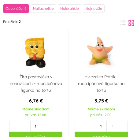
značka
Odporúčané
Najlacnejšie
Najdrahšie
Najnovšie
Frischmann
Položiek:
2
(2)
Farba
Hnědá
Žlutá
(1)
(1)
Materiál
Marcipán
Žltá postavička v
Hviezdica Patrik -
(2)
nohaviciach - marcipánová
marcipánová figúrka na
Party téma
figúrka na tortu
tortu
6,76 €
3,75 €
SpongeBob
Máme skladom
Máme skladom
pri Vás 12.08.
pri Vás 12.08.
Krajina pôvodu
-
+
-
+
Česká republika