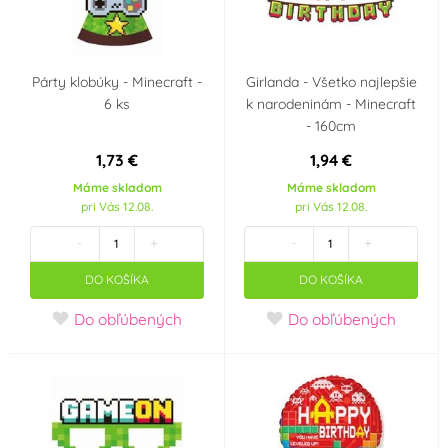
Párty klobúky - Minecraft -
Girlanda - Všetko najlepšie
6 ks
k narodeninám - Minecraft
- 160cm
1,73 €
1,94 €
Máme skladom
Máme skladom
pri Vás 12.08.
pri Vás 12.08.
-
+
-
+
DO KOŠÍKA
DO KOŠÍKA
Do obľúbených
Do obľúbených