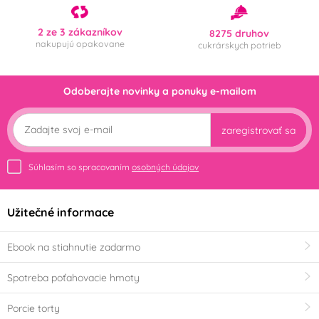
2 ze 3 zákazníkov
8275 druhov
nakupujú opakovane
cukrárskych potrieb
Odoberajte novinky a ponuky e-mailom
zaregistrovať sa
Súhlasím so spracovaním
osobných údajov
Užitečné informace
Ebook na stiahnutie zadarmo
Spotreba poťahovacie hmoty
Porcie torty