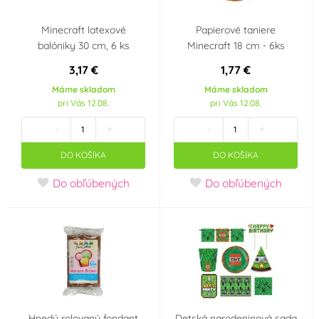
Minecraft latexové
Papierové taniere
balóniky 30 cm, 6 ks
Minecraft 18 cm - 6ks
3,17 €
1,77 €
Máme skladom
Máme skladom
pri Vás 12.08.
pri Vás 12.08.
-
+
-
+
DO KOŠÍKA
DO KOŠÍKA
Do obľúbených
Do obľúbených
Hnedý rolovaný fondant
Detská narodeninová sada