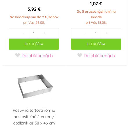
1,07 €
3,92 €
Do 3 pracovných dní na
Naskladňujeme do 2 týždňov
sklade
pri Vás 26.08.
pri Vás 18.08.
-
+
-
+
DO KOŠÍKA
DO KOŠÍKA
Do obľúbených
Do obľúbených
Posuvná tortová forma
nastaviteľná štvorec /
obdĺžnik až 38 x 46 cm