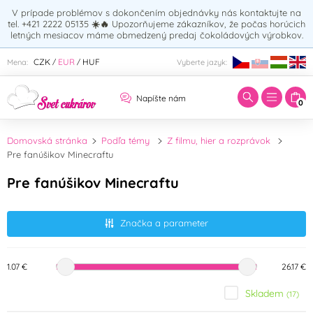
V prípade problémov s dokončením objednávky nás kontaktujte na
tel. +421 2222 05135
☀️🔥
Upozorňujeme zákazníkov, že počas horúcich
letných mesiacov máme obmedzený predaj čokoládových výrobkov.
Zadajte hľadaný výraz:
CZK
EUR
HUF
Mena:
Vyberte jazyk:
/
/
Napíšte nám
0
Domovská stránka
Podľa témy
Z filmu, hier a rozprávok
Pre fanúšikov Minecraftu
Pre fanúšikov Minecraftu
Značka a parameter
1.07 €
26.17 €
Skladem
(17)