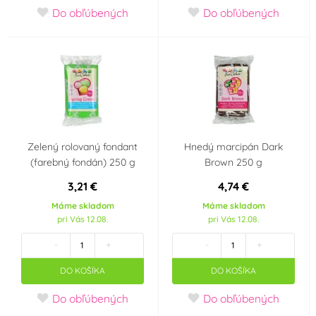
Do obľúbených
Do obľúbených
Materiál
Marcipán
(2)
Výrobce deklaruje
Bezlepkový výrobek -
Neobsahuje laktózu
neobsahuje lepek
(Lactose free)
(3)
Zelený rolovaný fondant
Hnedý marcipán Dark
(Gluten free)
(4)
(farebný fondán) 250 g
Brown 250 g
3,21 €
4,74 €
Vhodné pro
Košer (kosher)
(1)
vegetariány
(3)
Máme skladom
Máme skladom
pri Vás 12.08.
pri Vás 12.08.
Party téma
-
+
-
+
Minecraft
DO KOŠÍKA
DO KOŠÍKA
Použití
Do obľúbených
Do obľúbených