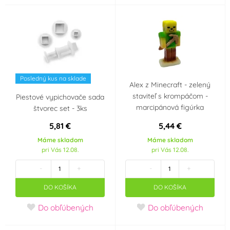
vhodné do myčky
v elektrické troubě
nádobí
v plynové troubě
v horkovzdušné
troubě
Posledný kus na sklade
Alex z Minecraft - zelený
v ledničce
v mrazničce
staviteľ s krompáčom -
Piestové vypichovače sada
marcipánová figúrka
štvorec set - 3ks
Krajina pôvodu
5,81 €
5,44 €
Holandsko
Máme skladom
Máme skladom
pri Vás 12.08.
pri Vás 12.08.
-
+
-
+
DO KOŠÍKA
DO KOŠÍKA
Do obľúbených
Do obľúbených