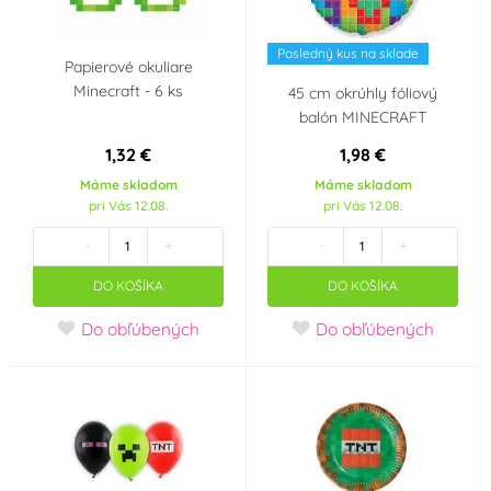
Posledný kus na sklade
Papierové okuliare
Minecraft - 6 ks
45 cm okrúhly fóliový
balón MINECRAFT
1,32 €
1,98 €
Máme skladom
Máme skladom
pri Vás 12.08.
pri Vás 12.08.
-
+
-
+
DO KOŠÍKA
DO KOŠÍKA
Do obľúbených
Do obľúbených