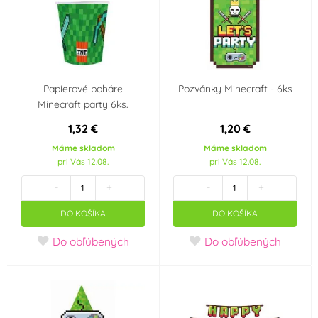
Papierové poháre
Pozvánky Minecraft - 6ks
Minecraft party 6ks.
1,32 €
1,20 €
Máme skladom
Máme skladom
pri Vás 12.08.
pri Vás 12.08.
-
+
-
+
DO KOŠÍKA
DO KOŠÍKA
Do obľúbených
Do obľúbených