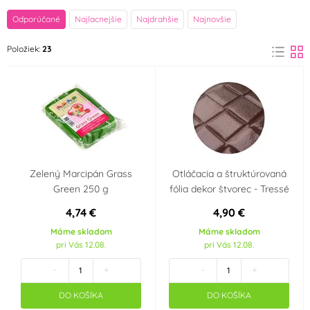
značka
Odporúčané
Najlacnejšie
Najdrahšie
Najnovšie
Flexmetal
Frischmann
Položiek:
23
(1)
(3)
FunCakes
GoDan
(6)
(7)
Ibili
ORION
(1)
(1)
PCB Creation
PME
(1)
(1)
Zelený Marcipán Grass
Otláčacia a štruktúrovaná
Green 250 g
fólia dekor štvorec - Tressé
SMART
VYPRODEJ
(1)
(1)
4,74 €
4,90 €
Farba
Máme skladom
Máme skladom
pri Vás 12.08.
pri Vás 12.08.
Hnědá
Modrá
(2)
(1)
-
+
-
+
DO KOŠÍKA
DO KOŠÍKA
Zelená
(5)