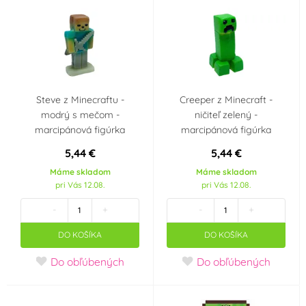
Steve z Minecraftu -
Creeper z Minecraft -
modrý s mečom -
ničiteľ zelený -
marcipánová figúrka
marcipánová figúrka
5,44 €
5,44 €
Máme skladom
Máme skladom
pri Vás 12.08.
pri Vás 12.08.
-
+
-
+
DO KOŠÍKA
DO KOŠÍKA
Do obľúbených
Do obľúbených