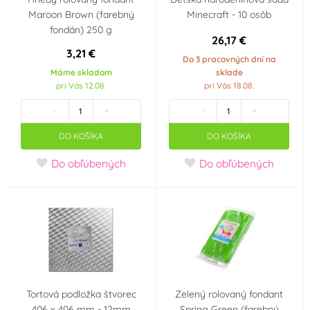
Maroon Brown (farebný
Minecraft - 10 osôb
fondán) 250 g
26,17 €
3,21 €
Do 3 pracovných dní na
Máme skladom
sklade
pri Vás 12.08.
pri Vás 18.08.
-
+
-
+
DO KOŠÍKA
DO KOŠÍKA
Do obľúbených
Do obľúbených
Tortová podložka štvorec
Zelený rolovaný fondant
406 x 406 mm - 12mm
Spring Green (farebný