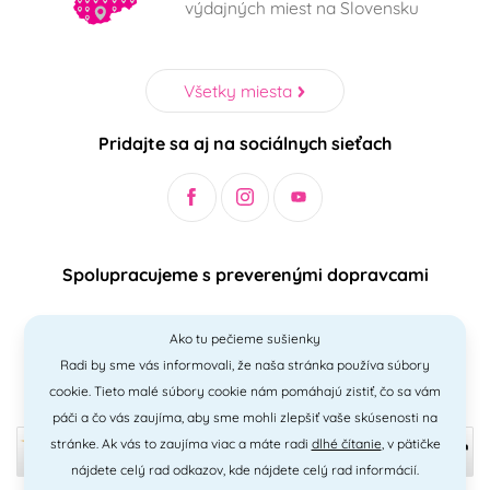
výdajných miest na Slovensku
Všetky miesta
Pridajte sa aj na sociálnych sieťach
Spolupracujeme s preverenými dopravcami
Ako tu pečieme sušienky
Radi by sme vás informovali, že naša stránka používa súbory
Bezpečný a jednoduchý spôsob platieb
cookie. Tieto malé súbory cookie nám pomáhajú zistiť, čo sa vám
páči a čo vás zaujíma, aby sme mohli zlepšiť vaše skúsenosti na
stránke. Ak vás to zaujíma viac a máte radi
dlhé čítanie
, v pätičke
nájdete celý rad odkazov, kde nájdete celý rad informácií.