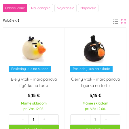
značka
Odporúčané
Najlacnejšie
Najdrahšie
Najnovšie
Frischmann
FunCakes
Položiek:
8
(6)
(1)
Farba
Bílá
Černá
(1)
(2)
Červená
Modrá
(1)
(1)
Posledný kus na sklade
Posledný kus na sklade
Zelená
Žlutá
(1)
(1)
Biely vták - marcipánová
Čierny vták - marcipánová
figúrka na tortu
figúrka na tortu
Materiál
5,15 €
5,15 €
Marcipán
Máme skladom
Máme skladom
(6)
pri Vás 12.08.
pri Vás 12.08.
Výrobce deklaruje
-
+
-
+