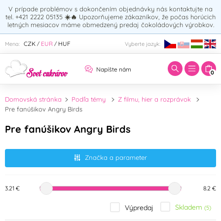
V prípade problémov s dokončením objednávky nás kontaktujte na
tel. +421 2222 05135
☀️🔥
Upozorňujeme zákazníkov, že počas horúcich
letných mesiacov máme obmedzený predaj čokoládových výrobkov.
Zadajte hľadaný výraz:
CZK
EUR
HUF
Mena:
Vyberte jazyk:
/
/
Napíšte nám
0
Domovská stránka
Podľa témy
Z filmu, hier a rozprávok
Pre fanúšikov Angry Birds
Pre fanúšikov Angry Birds
Značka a parameter
3.21 €
8.2 €
Skladem
Výpredaj
(5)