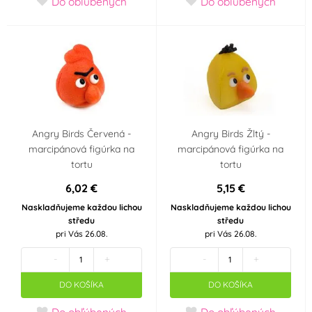
Do obľúbených
Do obľúbených
Angry Birds Červená -
Angry Birds Žltý -
marcipánová figúrka na
marcipánová figúrka na
tortu
tortu
6,02 €
5,15 €
Naskladňujeme každou lichou
Naskladňujeme každou lichou
středu
středu
pri Vás 26.08.
pri Vás 26.08.
-
+
-
+
DO KOŠÍKA
DO KOŠÍKA
Do obľúbených
Do obľúbených