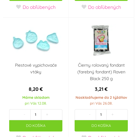
Do obľúbených
Do obľúbených
Piestové vypichovače
Čierny rolovaný fondant
vtáky
(farebný fondant) Raven
Black 250 g
8,20 €
3,21 €
Máme skladom
Naskladňujeme do 2 týždňov
pri Vás 12.08.
pri Vás 26.08.
-
+
-
+
DO KOŠÍKA
DO KOŠÍKA