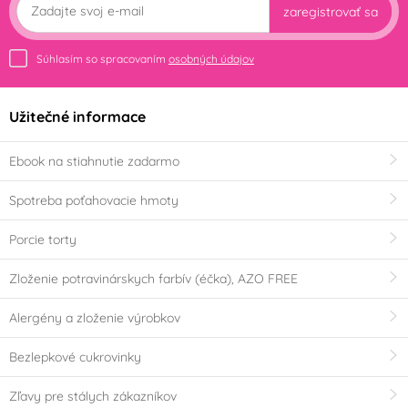
zaregistrovať sa
Súhlasím so spracovaním
osobných údajov
Užitečné informace
Ebook na stiahnutie zadarmo
Spotreba poťahovacie hmoty
Porcie torty
Zloženie potravinárskych farbív (éčka), AZO FREE
Alergény a zloženie výrobkov
Bezlepkové cukrovinky
Zľavy pre stálych zákazníkov