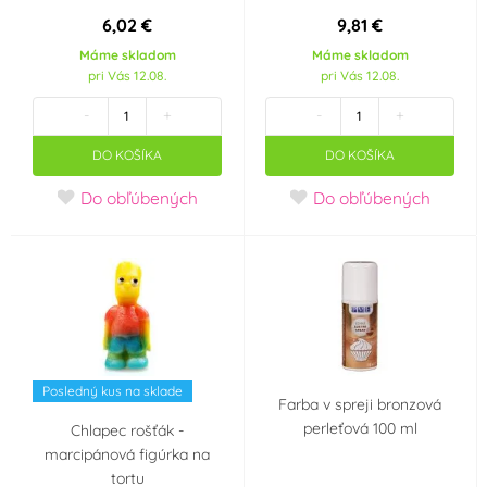
Vanilka
Tropické ovoce
(21)
(4)
6,02 €
9,81 €
Máme skladom
Máme skladom
Lesní ovoce
Pistácie
(3)
(10)
pri Vás 12.08.
pri Vás 12.08.
-
+
-
+
Karamel
Káva
(8)
(7)
DO KOŠÍKA
DO KOŠÍKA
Ostružiny
Meruňka
(1)
(3)
Do obľúbených
Do obľúbených
Banán
Lískové oříšky
(2)
(3)
Limetka
Hruška
(1)
(1)
Slaný karamel
Tiramisu
(1)
(4)
Posledný kus na sklade
Farba v spreji bronzová
perleťová 100 ml
Kokos
Arašídy
Chlapec rošťák -
(1)
(1)
marcipánová figúrka na
tortu