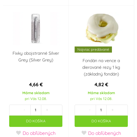
Najviac predávané
Fixky obojstranné Silver
Grey (Silver Grey)
Fondán na vence a
dierované rezy 1 kg
(základný fondán)
4,66 €
4,82 €
Máme skladom
Máme skladom
pri Vás 12.08.
pri Vás 12.08.
-
+
-
+
DO KOŠÍKA
DO KOŠÍKA
Do obľúbených
Do obľúbených