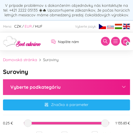
V prípade problémov s dokončením objednávky nás kontaktujte na
tel. +421 2222 05135
☀️🔥
Upozorňujeme zákazníkov, že počas horúcich
letných mesiacov máme obmedzený predaj čokoládových výrobkov.
Zadajte hľadaný výraz:
CZK
EUR
HUF
Mena:
Vyberte jazyk:
/
/
Napíšte nám
0
Domovská stránka
Suroviny
Suroviny
Vyberte podkategóriu
Značka a parameter
0.25 €
1 135.83 €