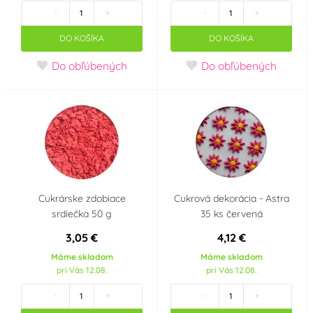
-
+
-
+
Party téma
DO KOŠÍKA
DO KOŠÍKA
Silvestr
Svatba
Do obľúbených
Do obľúbených
Srdce - Valentýn
Pro obchod
Hvězdy
Ples
Minecraft
Baby Shower
Cukrárske zdobiace
Cukrová dekorácia - Astra
Je to holka!!
Je to kluk!!
srdiečka 50 g
35 ks červená
3,05 €
4,12 €
SpongeBob
Vesmír
Máme skladom
Máme skladom
pri Vás 12.08.
pri Vás 12.08.
Rozlučka se svobodou
Dětská párty klučičí
-
+
-
+