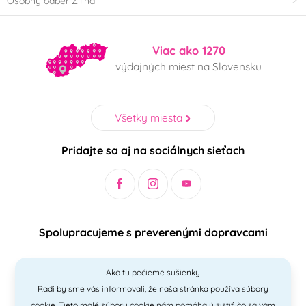
Osobný odber Žilina
Viac ako 1270
výdajných miest na Slovensku
Všetky miesta
Pridajte sa aj na sociálnych sieťach
Spolupracujeme s preverenými dopravcami
Ako tu pečieme sušienky
Radi by sme vás informovali, že naša stránka používa súbory
Bezpečný a jednoduchý spôsob platieb
cookie. Tieto malé súbory cookie nám pomáhajú zistiť, čo sa vám