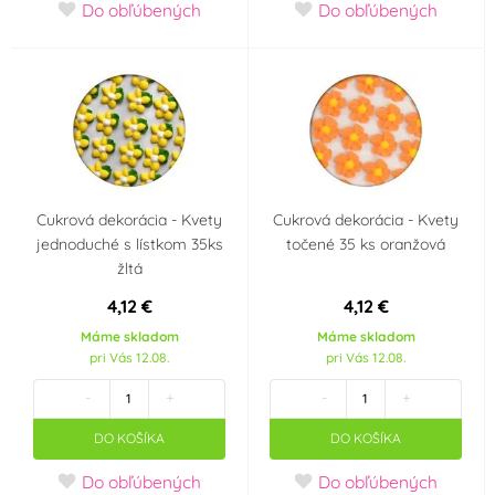
CN
TH
Do obľúbených
Do obľúbených
IT
NL
HU
GB
AU
BE
Cukrová dekorácia - Kvety
Cukrová dekorácia - Kvety
-
Česká republika
jednoduché s lístkom 35ks
točené 35 ks oranžová
žltá
Chorvatsko
Francie
4,12 €
4,12 €
Máme skladom
Máme skladom
pri Vás 12.08.
pri Vás 12.08.
Itálie
Holandsko
-
+
-
+
Dánsko
Belgie
DO KOŠÍKA
DO KOŠÍKA
Velká Británie
Německo
Do obľúbených
Do obľúbených