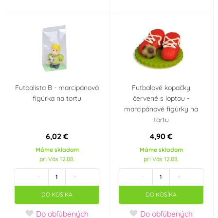
Futbalista B - marcipánová
Futbalové kopačky
figúrka na tortu
červené s loptou -
marcipánové figúrky na
tortu
6,02 €
4,90 €
Máme skladom
Máme skladom
pri Vás 12.08.
pri Vás 12.08.
-
+
-
+
DO KOŠÍKA
DO KOŠÍKA
Do obľúbených
Do obľúbených