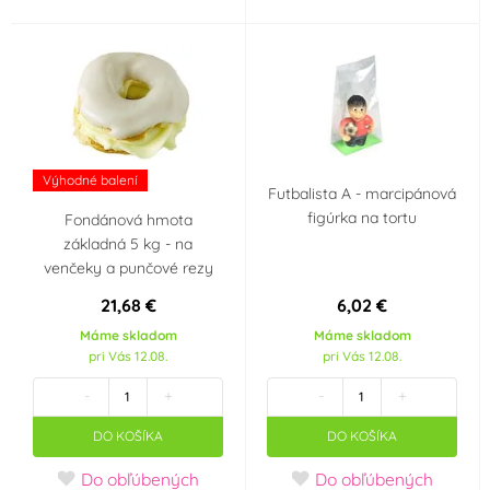
Výhodné balení
Futbalista A - marcipánová
figúrka na tortu
Fondánová hmota
základná 5 kg - na
venčeky a punčové rezy
21,68 €
6,02 €
Máme skladom
Máme skladom
pri Vás 12.08.
pri Vás 12.08.
-
+
-
+
DO KOŠÍKA
DO KOŠÍKA
Do obľúbených
Do obľúbených