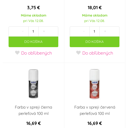
Ananas
Smetana, mléko,
(2)
jogurt
3,75 €
18,01 €
(7)
Máme skladom
Máme skladom
pri Vás 12.08.
pri Vás 12.08.
Neutrál
(1)
-
+
-
+
Farba
DO KOŠÍKA
DO KOŠÍKA
Bílá
Bordó
(81)
(4)
Do obľúbených
Do obľúbených
Bronzová
Černá
(4)
(34)
Červená
Fialová
(113)
(21)
Hnědá
Krémová (mokka)
(56)
(3)
Farba v spreji čierna
Farba v spreji červená
perleťová 100 ml
perleťová 100 ml
Meruňková
Modrá
(7)
(67)
16,69 €
16,69 €