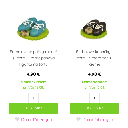
Futbalové kopačky modré
Futbalové kopačky s
s loptou - marcipánová
loptou z marcipánu -
figúrka na tortu
čierne
4,90 €
4,90 €
Máme skladom
Máme skladom
pri Vás 12.08.
pri Vás 12.08.
-
+
-
+
DO KOŠÍKA
DO KOŠÍKA
Do obľúbených
Do obľúbených