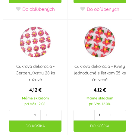
Mouse
Do obľúbených
Do obľúbených
Auta - Cars
Pohádkové princezny
Panenka LOL Surprise
Fotbal
Halloween
Příchuť
Cukrová dekorácia -
Cukrová dekorácia - Kvety
Gerbery/Astry 28 ks
jednoduché s lístkom 35 ks
jahoda
malina
ružové
červené
4,12 €
4,12 €
čokoláda
mandle
Máme skladom
Máme skladom
pri Vás 12.08.
pri Vás 12.08.
pomeranč
-
+
-
+
Krajina pôvodu
DO KOŠÍKA
DO KOŠÍKA