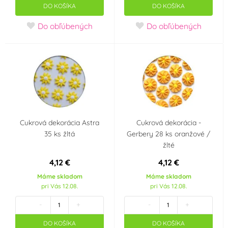
Disco
Hudební párty
DO KOŠÍKA
DO KOŠÍKA
Do obľúbených
Do obľúbených
Dinosaurus
Veľká noc
Angry Birds
Spiderman
Tlapková patrola -
Jednorožec - Unicorn
Paw Patrol
Cukrová dekorácia Astra
Cukrová dekorácia -
Barbie
Hello Kitty
35 ks žltá
Gerbery 28 ks oranžové /
žlté
Frozen - Ledové
Máša a medvěd
4,12 €
4,12 €
království
Máme skladom
Máme skladom
pri Vás 12.08.
pri Vás 12.08.
Minions - Mimoni
Krteček
-
+
-
+
Mickey a Minnie
Star Wars
DO KOŠÍKA
DO KOŠÍKA