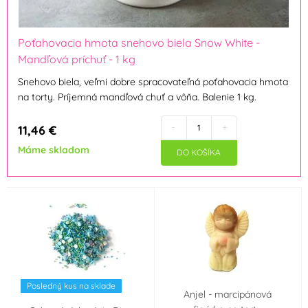
Dekora
deZaan
(22)
(2)
Poťahovacia hmota snehovo biela Snow White -
Mandľová príchuť - 1 kg
Diamant
Dobla
(1)
(3)
Snehovo biela
,
veľmi
dobre
spracovateľná
poťahovacia
hmota
na torty
.
Príjemná
mandľová
chuť
a
vôňa
.
Balenie
1
kg
.
Fabbri 1905
Fagoš
(2)
(504)
-
+
11,46 €
Farcitella
Flemings
(2)
(1)
Máme skladom
DO KOŠÍKA
Fractal
Frischmann
(12)
(122)
FunCakes
Günthart
(152)
(2)
Hamé
Happy Sprinkles
(9)
(13)
Posledný kus na sklade
Helcom
Holandsko
(2)
(11)
Anjel - marcipánová