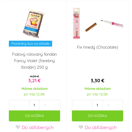
Posledný kus na sklade
Fix hnedý (Chocolate)
Fialový rolovaný fondán
Fancy Violet (farebný
fondán) 250 g
4,08 €
3,21 €
3,30 €
Máme skladom
Máme skladom
pri Vás 12.08.
pri Vás 12.08.
-
+
-
+
DO KOŠÍKA
DO KOŠÍKA
Do obľúbených
Do obľúbených