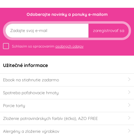
Odoberajte novinky a ponuky e-mailom
zaregistrovať sa
Súhlasím so spracovaním
osobných údajov
Užitečné informace
Ebook na stiahnutie zadarmo
Spotreba poťahovacie hmoty
Porcie torty
Zloženie potravinárskych farbív (éčka), AZO FREE
Alergény a zloženie výrobkov