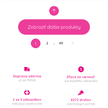
Zobraziť ďalšie produkty
…
2
49
1
Doprava zdarma
Zľava za vernosť
už od 74,18 €
pre každého zákazníka
2 ze 3 zákazníkov
8272 druhov
nakupujú opakovane
cukrárskych potrieb