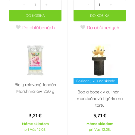
-
+
-
+
Snížený obsah cukru
Vhodné pro RAW
DO KOŠÍKA
DO KOŠÍKA
(Low Sugar) nebo bez
recepty
(2)
cukru
(16)
Do obľúbených
Do obľúbených
Certified E-Friendly
Neobsahuje palmový
Food (CEFF) -
olej
(23)
potraviny bez
zbytečné chemie
(3)
Vhodné pro
Vhodné pro vegany
Posledný kus na sklade
vegetariány
Biely rolovaný fondán
(56)
(25)
Marshmallow 250 g
Bob a bobek v cylindri -
marcipánová figúrka na
Neobsahuje
Košer (kosher)
(71)
tortu
transmastné kyseliny
(TFA Free)
3,21 €
3,71 €
(9)
Máme skladom
Máme skladom
pri Vás 12.08.
pri Vás 12.08.
Halal
(3)