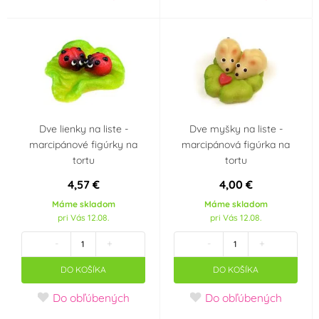
Dve lienky na liste -
Dve myšky na liste -
marcipánové figúrky na
marcipánová figúrka na
tortu
tortu
4,57 €
4,00 €
Máme skladom
Máme skladom
pri Vás 12.08.
pri Vás 12.08.
-
+
-
+
DO KOŠÍKA
DO KOŠÍKA
Do obľúbených
Do obľúbených