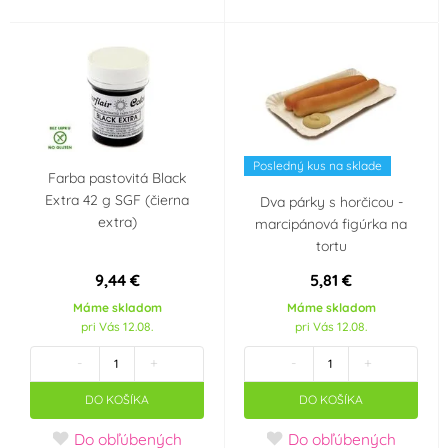
USA
Objem
7 ml
1 000 ml
Posledný kus na sklade
Farba pastovitá Black
VÝPRODEJ - Poslední šance ke koupi
Extra 42 g SGF (čierna
Dva párky s horčicou -
extra)
marcipánová figúrka na
tortu
9,44 €
5,81 €
Máme skladom
Máme skladom
pri Vás 12.08.
pri Vás 12.08.
-
+
-
+
DO KOŠÍKA
DO KOŠÍKA
Do obľúbených
Do obľúbených