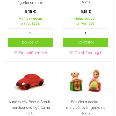
tortu
figúrka na tortu
Vola Colori
Vortumnus
(6)
(2)
5,15 €
5,15 €
Máme skladom
Máme skladom
pri Vás 12.08.
pri Vás 12.08.
Wilton
WoldoClean®
(22)
(4)
-
+
-
+
WoldoHealth®
Zeelandia
(5)
(56)
DO KOŠÍKA
DO KOŠÍKA
Príchuť (aróma)
Do obľúbených
Do obľúbených
Borůvka
Citron
(6)
(10)
Čokoláda
Jahoda
(13)
(21)
Malina
Mandle
(6)
(10)
Autíčko VW Beetle Brouk -
Babička a dedko -
Pomeranč
Třešeň, višeň
(3)
(4)
marcipánová figúrka na
marcipánová figúrka na
tortu
tortu