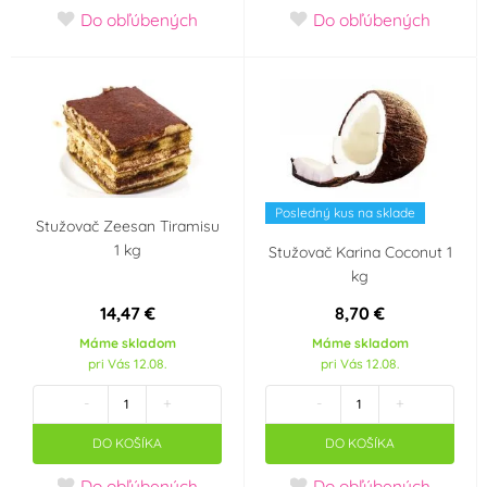
Do obľúbených
Do obľúbených
Pistácie
Ananas
(1)
(2)
Smetana, mléko,
Tropické ovoce
(4)
jogurt
(7)
Vanilka
Třešeň, višeň
(1)
(3)
Posledný kus na sklade
Stužovač Zeesan Tiramisu
Pomeranč
Malina
1 kg
(2)
(2)
Stužovač Karina Coconut 1
kg
Jahoda
Čokoláda
(5)
(4)
14,47 €
8,70 €
Máme skladom
Máme skladom
pri Vás 12.08.
pri Vás 12.08.
Citron
Borůvka
(2)
(1)
-
+
-
+
Neutrál
(1)
DO KOŠÍKA
DO KOŠÍKA
Farba
Do obľúbených
Do obľúbených