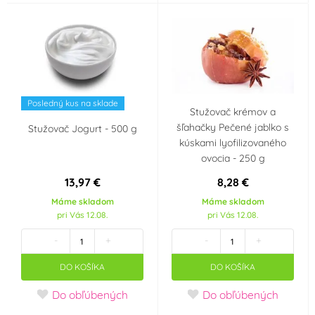
Posledný kus na sklade
Stužovač krémov a
šľahačky Pečené jablko s
Stužovač Jogurt - 500 g
kúskami lyofilizovaného
ovocia - 250 g
13,97 €
8,28 €
Máme skladom
Máme skladom
pri Vás 12.08.
pri Vás 12.08.
-
+
-
+
DO KOŠÍKA
DO KOŠÍKA
Do obľúbených
Do obľúbených