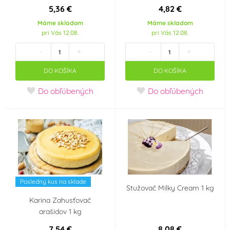
5,36 €
4,82 €
Máme skladom
Máme skladom
pri Vás 12.08.
pri Vás 12.08.
-
+
-
+
DO KOŠÍKA
DO KOŠÍKA
Do obľúbených
Do obľúbených
Posledný kus na sklade
Stužovač Milky Cream 1 kg
Karina Zahusťovač
arašidov 1 kg
7,54 €
8,08 €