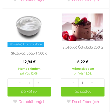
Červená
Hnědá
(5)
(2)
Výrobce deklaruje
Bez geneticky
Certified E-Friendly
modifikovaných
Food (CEFF) -
surovin (GMO free)
potraviny bez
(4)
Posledný kus na sklade
Stužovač Čokoláda 250 g
zbytečné chemie
(2)
Stužovač Jogurt 500 g
Příchuť
12,94 €
6,22 €
Máme skladom
Máme skladom
pomeranč
pri Vás 12.08.
pri Vás 12.08.
Krajina pôvodu
-
+
-
+
DO KOŠÍKA
DO KOŠÍKA
Česká republika
Do obľúbených
Do obľúbených