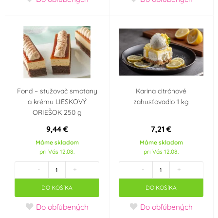
Fond – stužovač smotany
Karina citrónové
a krému LIESKOVÝ
zahusťovadlo 1 kg
ORIEŠOK 250 g
9,44 €
7,21 €
Máme skladom
Máme skladom
pri Vás 12.08.
pri Vás 12.08.
-
+
-
+
DO KOŠÍKA
DO KOŠÍKA
Do obľúbených
Do obľúbených