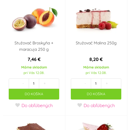
Stužovač Broskyňa +
Stužovač Malina 250g
maracuja 250 g
7,46 €
8,20 €
Máme skladom
Máme skladom
pri Vás 12.08.
pri Vás 12.08.
-
+
-
+
DO KOŠÍKA
DO KOŠÍKA
Do obľúbených
Do obľúbených