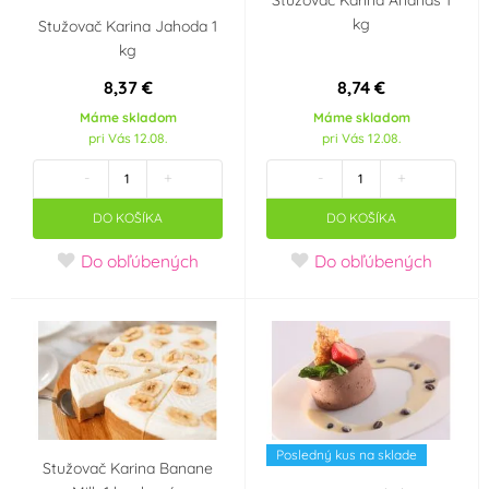
kg
Stužovač Karina Jahoda 1
kg
8,37 €
8,74 €
Máme skladom
Máme skladom
pri Vás 12.08.
pri Vás 12.08.
-
+
-
+
DO KOŠÍKA
DO KOŠÍKA
Do obľúbených
Do obľúbených
Posledný kus na sklade
Stužovač Karina Banane