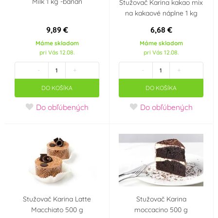
Milk 1 kg -banán
Stužovač Karina kakao mix
na kakaové náplne 1 kg
9,89 €
6,68 €
Máme skladom
Máme skladom
pri Vás 12.08.
pri Vás 12.08.
-
+
-
+
DO KOŠÍKA
DO KOŠÍKA
Do obľúbených
Do obľúbených
Stužovač Karina Latte
Stužovač Karina
Macchiato 500 g
moccacino 500 g