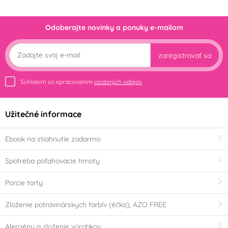
Odoberajte novinky a ponuky e-mailom
zaregistrovať sa
Súhlasím so spracovaním
osobných údajov
Užitečné informace
Ebook na stiahnutie zadarmo
Spotreba poťahovacie hmoty
Porcie torty
Zloženie potravinárskych farbív (éčka), AZO FREE
Alergény a zloženie výrobkov