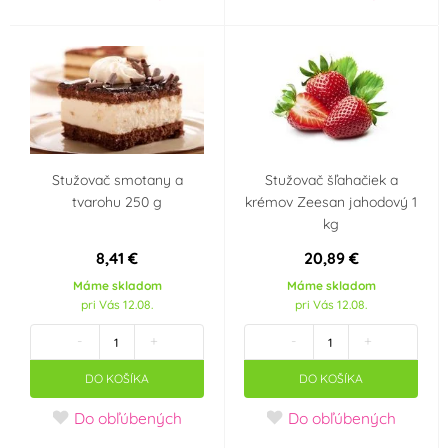
Stužovač smotany a
Stužovač šľahačiek a
tvarohu 250 g
krémov Zeesan jahodový 1
kg
8,41 €
20,89 €
Máme skladom
Máme skladom
pri Vás 12.08.
pri Vás 12.08.
-
+
-
+
DO KOŠÍKA
DO KOŠÍKA
Do obľúbených
Do obľúbených