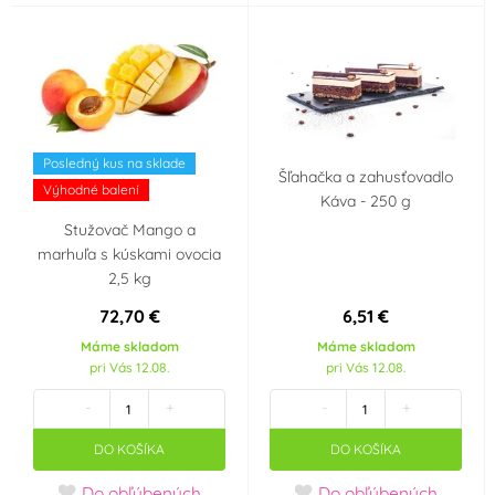
Posledný kus na sklade
Šľahačka a zahusťovadlo
Výhodné balení
Káva - 250 g
Stužovač Mango a
marhuľa s kúskami ovocia
2,5 kg
72,70 €
6,51 €
Máme skladom
Máme skladom
pri Vás 12.08.
pri Vás 12.08.
-
+
-
+
DO KOŠÍKA
DO KOŠÍKA
Do obľúbených
Do obľúbených