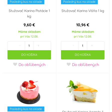
Posledný kus na sklade
Posledný kus na sklade
Stužovač Karina Pistácie 1
Stužovač Karina Višňa 1 kg
kg
9,60 €
10,96 €
Máme skladom
Máme skladom
pri Vás 12.08.
pri Vás 12.08.
-
+
-
+
DO KOŠÍKA
DO KOŠÍKA
Do obľúbených
Do obľúbených
Posledný kus na sklade
Stužovač Karina Ananás 1