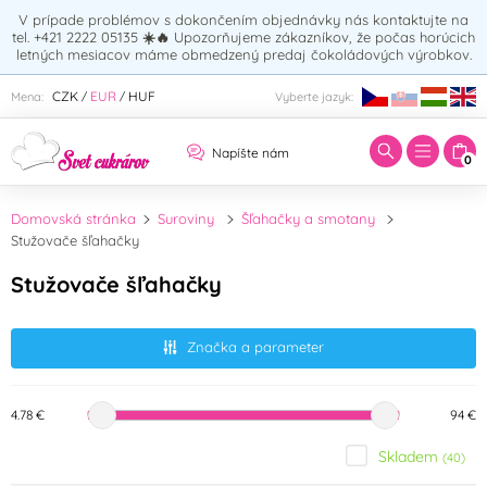
V prípade problémov s dokončením objednávky nás kontaktujte na
tel. +421 2222 05135
☀️🔥
Upozorňujeme zákazníkov, že počas horúcich
letných mesiacov máme obmedzený predaj čokoládových výrobkov.
Zadajte hľadaný výraz:
CZK
EUR
HUF
Mena:
Vyberte jazyk:
/
/
Napíšte nám
0
Domovská stránka
Suroviny
Šľahačky a smotany
Stužovače šľahačky
Stužovače šľahačky
Značka a parameter
4.78 €
94 €
Skladem
(40)