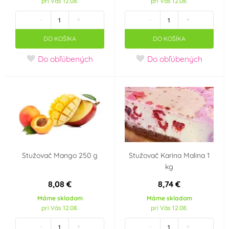
pri Vás 12.08.
pri Vás 12.08.
-
+
-
+
DO KOŠÍKA
DO KOŠÍKA
Do obľúbených
Do obľúbených
Stužovač Mango 250 g
Stužovač Karina Malina 1
kg
8,08 €
8,74 €
Máme skladom
Máme skladom
pri Vás 12.08.
pri Vás 12.08.
-
+
-
+