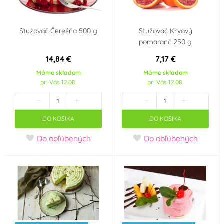
Stužovač Čerešňa 500 g
Stužovač Krvavý
pomaranč 250 g
14,84 €
7,17 €
Máme skladom
Máme skladom
pri Vás 12.08.
pri Vás 12.08.
-
+
-
+
DO KOŠÍKA
DO KOŠÍKA
Do obľúbených
Do obľúbených