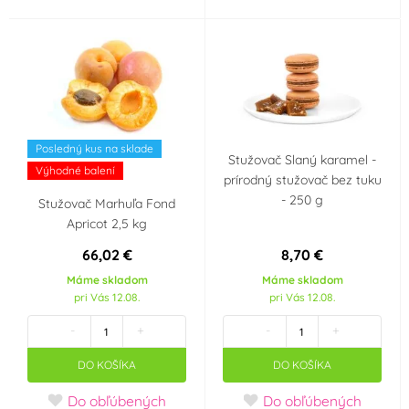
Posledný kus na sklade
Stužovač Slaný karamel -
Výhodné balení
prírodný stužovač bez tuku
- 250 g
Stužovač Marhuľa Fond
Apricot 2,5 kg
66,02 €
8,70 €
Máme skladom
Máme skladom
pri Vás 12.08.
pri Vás 12.08.
-
+
-
+
DO KOŠÍKA
DO KOŠÍKA
Do obľúbených
Do obľúbených