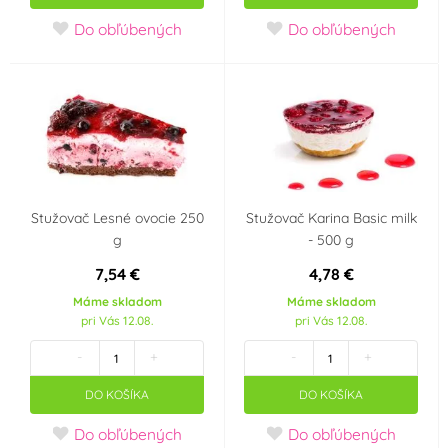
Do obľúbených
Do obľúbených
Stužovač Lesné ovocie 250
Stužovač Karina Basic milk
g
- 500 g
7,54 €
4,78 €
Máme skladom
Máme skladom
pri Vás 12.08.
pri Vás 12.08.
-
+
-
+
DO KOŠÍKA
DO KOŠÍKA
Do obľúbených
Do obľúbených