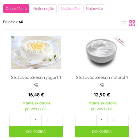
značka
Odporúčané
Najlacnejšie
Najdrahšie
Najnovšie
Dawn
IREKS
Položiek:
60
(31)
(18)
Zeelandia
(7)
Príchuť (aróma)
Lesní ovoce
Arašídy
(2)
(1)
Stužovač Zeesan jogurt 1
Stužovač Zeesan natural 1
Kokos
Tiramisu
(1)
(4)
kg
kg
16,48 €
12,90 €
Slaný karamel
Hruška
(1)
(1)
Máme skladom
Máme skladom
pri Vás 12.08.
pri Vás 12.08.
Banán
Meruňka
(1)
(2)
-
+
-
+
DO KOŠÍKA
DO KOŠÍKA
Káva
Karamel
(4)
(1)