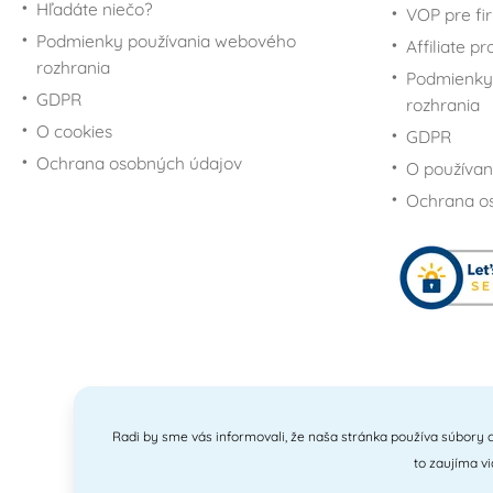
Hľadáte niečo?
VOP pre fi
Potreby na torty
Podmienky používania webového
Affiliate p
Minecraft
rozhrania
Podmienky
Pre fanúšikov My Little
GDPR
rozhrania
Pony
O cookies
GDPR
Pre fanúšikov Disney
princezien
Ochrana osobných údajov
O používan
Pre fanúšikov Scooby-
Ochrana o
Doo
Pre fanúšikov
SpongeBoba
Pre fanúšikov Star
Wars - Hviezdne vojny
Pre fanúšikov Super
Maria
Pre fanúšikov Šmolkov
(The Smurfs)
Radi by sme vás informovali, že naša stránka používa súbory c
Pre fanúšikov Labkovej
to zaujíma v
patroly - Paw Patrol