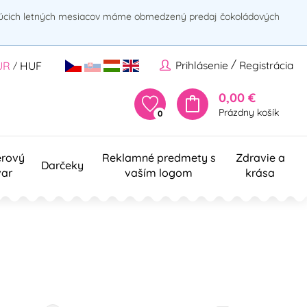
rúcich letných mesiacov máme obmedzený predaj čokoládových
/
Prihlásenie
Registrácia
UR
HUF
/
0,00 €
Prázdny košík
0
erový
Reklamné predmety s
Zdravie a
Darčeky
var
vaším logom
krása