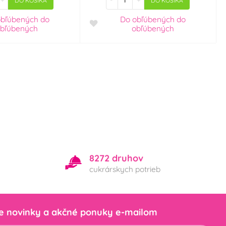
DO KOŠÍKA
DO KOŠÍKA
obľúbených
do
Do obľúbených
do
bľúbených
obľúbených
8272 druhov
cukrárskych potrieb
e novinky a akčné ponuky e-mailom