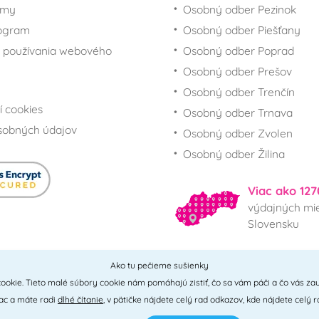
rmy
Osobný odber Pezinok
rogram
Osobný odber Piešťany
 používania webového
Osobný odber Poprad
Osobný odber Prešov
Osobný odber Trenčín
í cookies
Osobný odber Trnava
sobných údajov
Osobný odber Zvolen
Osobný odber Žilina
Viac ako 127
výdajných mie
Slovensku
Ako tu pečieme sušienky
Všetky miesta
ookie. Tieto malé súbory cookie nám pomáhajú zistiť, čo sa vám páči a čo vás zau
iac a máte radi
dlhé čítanie
, v pätičke nájdete celý rad odkazov, kde nájdete celý r