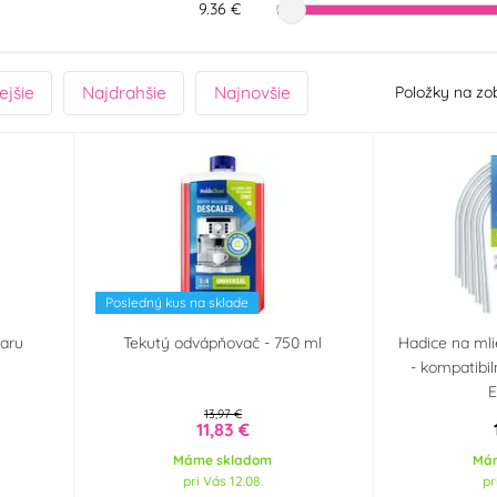
9.36 €
ejšie
Najdrahšie
Najnovšie
Položky na zo
Posledný kus na sklade
varu
Tekutý odvápňovač - 750 ml
Hadice na mli
- kompatibi
E
13,97 €
11,83 €
Máme skladom
Má
pri Vás 12.08.
pr