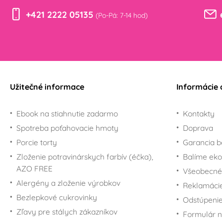
Jubileum
Dory a Nema
+421 2222 05135
(Po-Pá: 7-14 hod)
Valentín
Na torty a oslavu s
jednorožcami
Veľká noc
Pre fanúšikov
Vianoce
komiksov Marvel a DC
Halloween
Vianočné zdobenie
Comics
Vánoční balení
Potreby na torty s
Pre fanúšikov
Užitečné informace
Informácie 
hudobnou tematikou
Miraculous Ladybug
Zvieratká
Pre fanúšikov Krtka
Ebook na stiahnutie zadarmo
Kontakty
Futbal
Pre fanúšikov L.O.L.
Surprise!
Spotreba poťahovacie hmoty
Doprava
Šport
Pre fanúšikov Máše a
Porcie torty
Garancia b
Promócie
medveďa
Zloženie potravinárskych farbív (éčka),
Balíme eko
Pre fanúšikov Macka
AZO FREE
Všeobecné
Pú
Alergény a zloženie výrobkov
Reklamáci
Pre fanúšikov Mickey
Bezlepkové cukrovinky
Mousea a Minnie
Odstúpenie
Zľavy pre stálych zákazníkov
Pre fanúšikov Mimoňov
Formulár n
- Minions