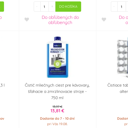
-
+
-
A
DO KOŠÍKA
o
Do obľúbených
do
Do 
obľúbených
o
3 l
Čistič mliečnych ciest pre kávovary,
Čistiace ta
šľahacie a zmrzlinovacie stroje -
alte
750 ml
13,97 €
13,81 €
ňov
Dodanie do 7 - 10 dní
Dodani
pri Vás 19.08.
pr