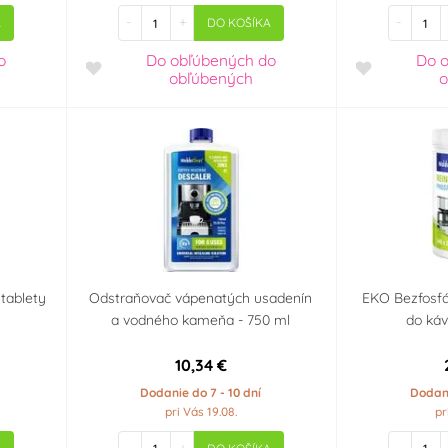
-
+
-
A
DO KOŠÍKA
o
Do obľúbených
do
Do 
obľúbených
o
 tablety
Odstraňovač vápenatých usadenín
EKO Bezfosfát
a vodného kameňa - 750 ml
do káv
10,34 €
Dodanie do 7 - 10 dní
Dodani
pri Vás 19.08.
pr
-
+
-