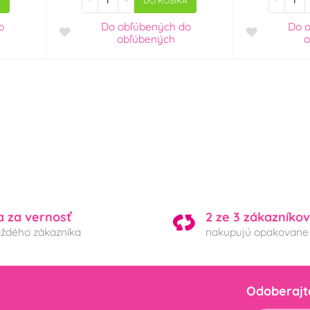
A
DO KOŠÍKA
o
Do obľúbených
do
Do 
obľúbených
o
a za vernosť
2 ze 3 zákazníkov
aždého zákazníka
nakupujú opakovane
Odoberajt