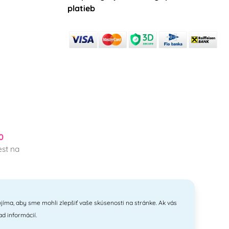
platieb
0
st na
jíma, aby sme mohli zlepšiť vaše skúsenosti na stránke. Ak vás
ad informácií.