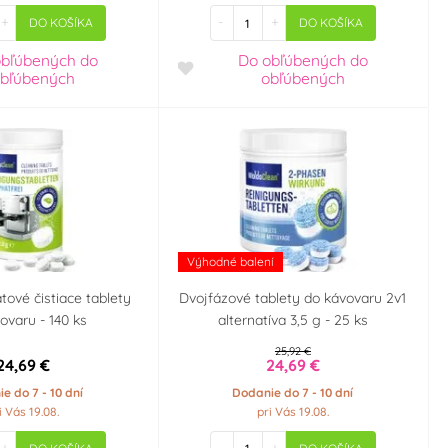
+
-
+
DO KOŠÍKA
DO KOŠÍKA
obľúbených
do
Do obľúbených
do
bľúbených
obľúbených
Výhodné balení
ové čistiace tablety
Dvojfázové tablety do kávovaru 2v1
ovaru - 140 ks
alternatíva 3,5 g - 25 ks
25,92 €
24,69 €
24,69 €
e do 7 - 10 dní
Dodanie do 7 - 10 dní
i Vás 19.08.
pri Vás 19.08.
+
-
+