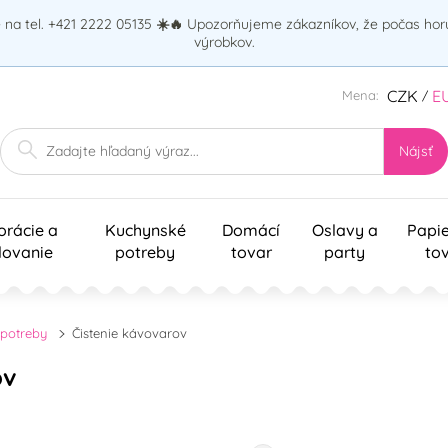
na tel. +421 2222 05135
☀️🔥
Upozorňujeme zákazníkov, že počas ho
výrobkov.
CZK
E
Mena:
/
Nájsť
orácie a
Kuchynské
Domácí
Oslavy a
Papi
lovanie
potreby
tovar
party
to
potreby
Čistenie kávovarov
ov