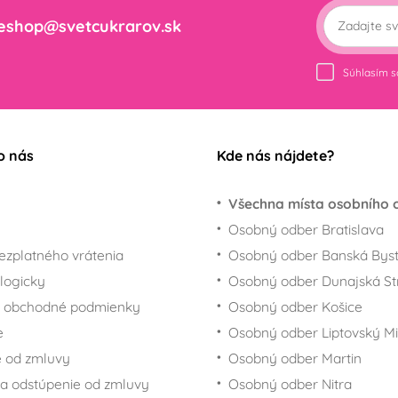
eshop@svetcukrarov.sk
Súhlasím 
o nás
Kde nás nájdete?
Všechna místa osobního 
Osobný odber Bratislava
ezplatného vrátenia
Osobný odber Banská Byst
logicky
Osobný odber Dunajská St
 obchodné podmienky
Osobný odber Košice
e
Osobný odber Liptovský Mi
 od zmluvy
Osobný odber Martin
a odstúpenie od zmluvy
Osobný odber Nitra