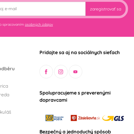
zaregistrovať sa
so spracovaním
osobných údajov
Pridajte sa aj na sociálnych sieťach
odběru
rica
Spolupracujeme s preverenými
reda
dopravcami
kuláš
Bezpečný a jednoduchý spôsob