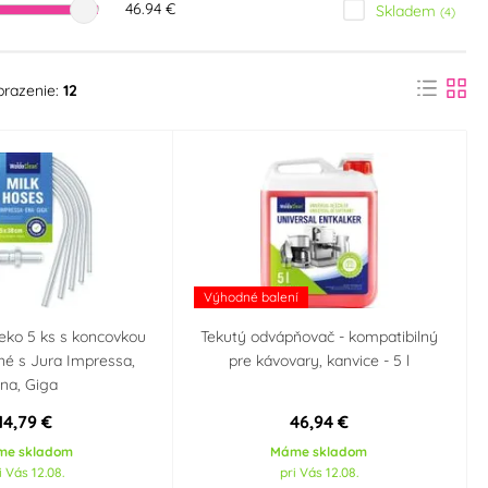
46.94 €
Skladem
(4)
brazenie:
12
Výhodné balení
eko 5 ks s koncovkou
Tekutý odvápňovač - kompatibilný
lné s Jura Impressa,
pre kávovary, kanvice - 5 l
na, Giga
14,79 €
46,94 €
me skladom
Máme skladom
i Vás 12.08.
pri Vás 12.08.