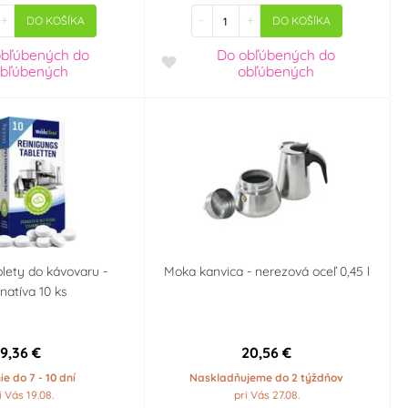
+
-
+
DO KOŠÍKA
DO KOŠÍKA
obľúbených
do
Do obľúbených
do
bľúbených
obľúbených
blety do kávovaru -
Moka kanvica - nerezová oceľ 0,45 l
rnatíva 10 ks
9,36 €
20,56 €
e do 7 - 10 dní
Naskladňujeme do 2 týždňov
i Vás 19.08.
pri Vás 27.08.