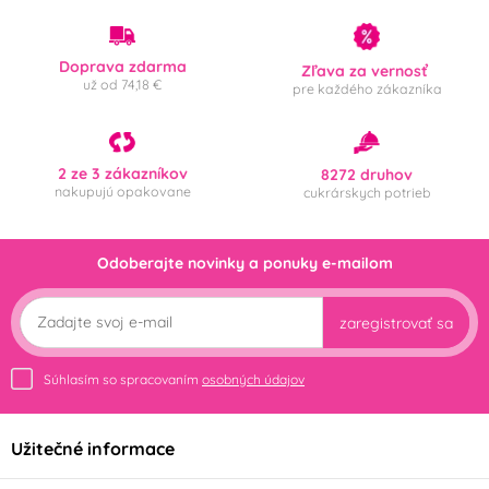
Doprava zdarma
Zľava za vernosť
už od 74,18 €
pre každého zákazníka
2 ze 3 zákazníkov
8272 druhov
nakupujú opakovane
cukrárskych potrieb
Odoberajte novinky a ponuky e-mailom
zaregistrovať sa
Súhlasím so spracovaním
osobných údajov
Užitečné informace