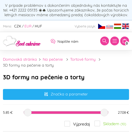
V prípade problémov s dokončením objednávky nás kontaktujte na
tel. +421 2222 05135
☀️🔥
Upozorňujeme zákazníkov, že počas horúcich
letných mesiacov máme obmedzený predaj čokoládových výrobkov.
Zadajte hľadaný výraz:
CZK
EUR
HUF
Mena:
Vyberte jazyk:
/
/
Napíšte nám
0
Domovská stránka
Na pečenie
Tortové formy
3D formy na pečenie a torty
3D formy na pečenie a torty
Značka a parameter
5.85 €
27.08 €
Skladem
Výpredaj
(10)