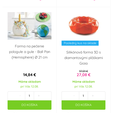
Posledný kus na sklade
Forma na pečenie
pologule a gule - Ball Pan
Silikónová forma 3D s
(Hemisphere) Ø 21 cm
diamantovými plôškami
Gioia
37,01 €
14,84 €
27,08 €
Máme skladom
Máme skladom
pri Vás 12.08.
pri Vás 12.08.
-
+
-
+
DO KOŠÍKA
DO KOŠÍKA