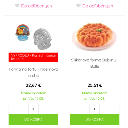
Použití
Do obľúbených
Do obľúbených
nevhodné do myčky
vhodné do myčky
nádobí
nádobí
nevhodné do
v elektrické troubě
mikrovlnnné trouby
VÝPRODEJ - Poslední šance
v plynové troubě
v horkovzdušné
ke koupi
Silikónová forma Bubliny -
troubě
Bolle
Forma na tortu - Noemova
archa
v ledničce
v mrazničce
22,67 €
25,51 €
Krajina pôvodu
Máme skladom
Máme skladom
pri Vás 12.08.
pri Vás 12.08.
USA
-
+
-
+
VÝPRODEJ - Poslední šance ke koupi
DO KOŠÍKA
DO KOŠÍKA