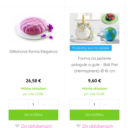
Posledný kus na sklade
Silikónová forma Eleganza
Forma na pečenie
pologule a gule - Ball Pan
(Hemisphere) Ø 16 cm
26,58 €
9,60 €
Máme skladom
Máme skladom
pri Vás 12.08.
pri Vás 12.08.
-
+
-
+
DO KOŠÍKA
DO KOŠÍKA
Do obľúbených
Do obľúbených