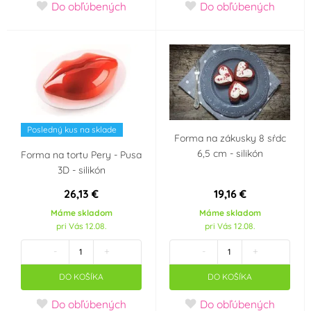
Do obľúbených
Do obľúbených
Posledný kus na sklade
Forma na zákusky 8 sŕdc
6,5 cm - silikón
Forma na tortu Pery - Pusa
3D - silikón
26,13 €
19,16 €
Máme skladom
Máme skladom
pri Vás 12.08.
pri Vás 12.08.
-
+
-
+
DO KOŠÍKA
DO KOŠÍKA
Do obľúbených
Do obľúbených