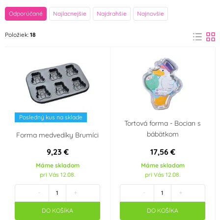
značka
Odporúčané
Najlacnejšie
Najdrahšie
Najnovšie
Ibili
ORION
Položiek:
18
(1)
(1)
PME
Siliconflex
(3)
(1)
Silikomart
Wilton
(8)
(4)
Materiál
Posledný kus na sklade
Tortová forma - Bocian s
Hliník
Silikon
(3)
(10)
bábätkom
Forma medvedíky Brumíci
9,23 €
17,56 €
Party téma
Máme skladom
Máme skladom
pri Vás 12.08.
pri Vás 12.08.
Svatba
Srdce - Valentýn
-
+
-
+
Fotbal
DO KOŠÍKA
DO KOŠÍKA