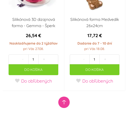
Silikónová 3D dizajnová
Silikónová forma Medvedík
forma - Gemma - Šperk
26x24cm
26,54 €
17,72 €
Naskladňujeme do 2 týždňov
Dodanie do 7 - 10 dní
pri Vás 27.08.
pri Vás 18.08.
-
+
-
+
DO KOŠÍKA
DO KOŠÍKA
Do obľúbených
Do obľúbených