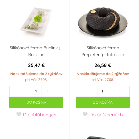
Silikónová forma Bublinky -
Silikónová forma
Bollicine
Prepletený - Intreccio
25,47 €
26,58 €
Naskladňujeme do 2 týždňov
Naskladňujeme do 2 týždňov
pri Vás 27.08.
pri Vás 27.08.
-
+
-
+
DO KOŠÍKA
DO KOŠÍKA
Do obľúbených
Do obľúbených