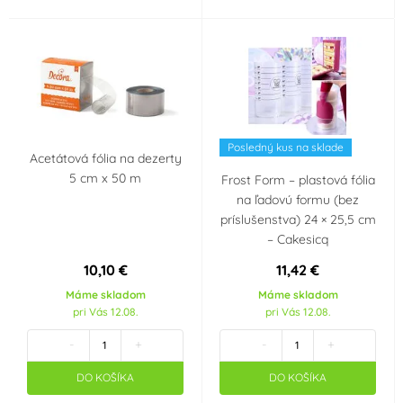
Posledný kus na sklade
Acetátová fólia na dezerty
5 cm x 50 m
Frost Form – plastová fólia
na ľadovú formu (bez
príslušenstva) 24 × 25,5 cm
– Cakesicq
10,10 €
11,42 €
Máme skladom
Máme skladom
pri Vás 12.08.
pri Vás 12.08.
-
+
-
+
DO KOŠÍKA
DO KOŠÍKA