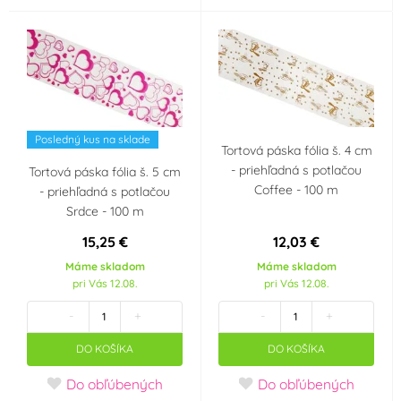
Posledný kus na sklade
Tortová páska fólia š. 4 cm
- priehľadná s potlačou
Tortová páska fólia š. 5 cm
Coffee - 100 m
- priehľadná s potlačou
Srdce - 100 m
15,25 €
12,03 €
Máme skladom
Máme skladom
pri Vás 12.08.
pri Vás 12.08.
-
+
-
+
DO KOŠÍKA
DO KOŠÍKA
Do obľúbených
Do obľúbených