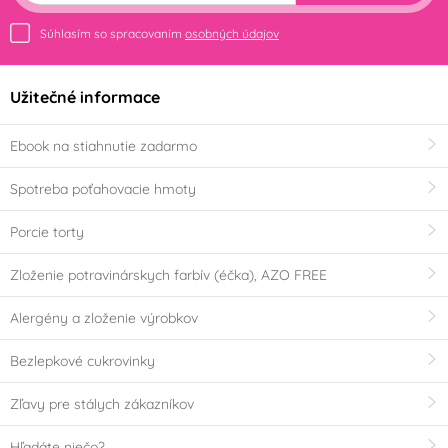
Súhlasím so spracovaním
osobných údajov
Užitečné informace
Ebook na stiahnutie zadarmo
Spotreba poťahovacie hmoty
Porcie torty
Zloženie potravinárskych farbív (éčka), AZO FREE
Alergény a zloženie výrobkov
Bezlepkové cukrovinky
Zľavy pre stálych zákazníkov
Hľadáte niečo?