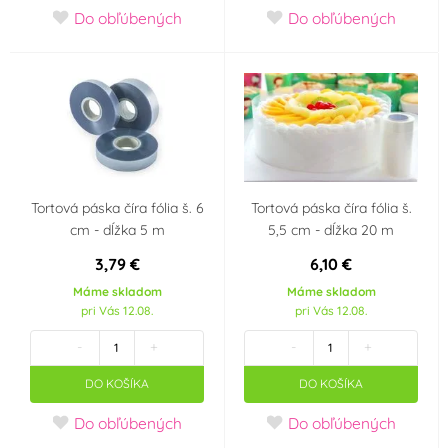
Do obľúbených
Do obľúbených
Tortová páska číra fólia š. 6
Tortová páska číra fólia š.
cm - dĺžka 5 m
5,5 cm - dĺžka 20 m
3,79 €
6,10 €
Máme skladom
Máme skladom
pri Vás 12.08.
pri Vás 12.08.
-
+
-
+
DO KOŠÍKA
DO KOŠÍKA
Do obľúbených
Do obľúbených