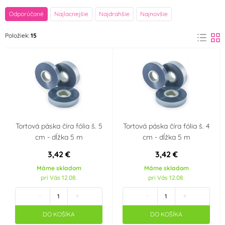
značka
Odporúčané
Najlacnejšie
Najdrahšie
Najnovšie
Decora
FunCakes
Položiek:
15
(1)
(2)
Party téma
Svatba
Srdce - Valentýn
Krajina pôvodu
CN
Tortová páska číra fólia š. 5
Tortová páska číra fólia š. 4
cm - dĺžka 5 m
cm - dĺžka 5 m
3,42 €
3,42 €
Máme skladom
Máme skladom
pri Vás 12.08.
pri Vás 12.08.
-
+
-
+
DO KOŠÍKA
DO KOŠÍKA