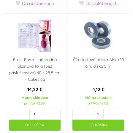
Do obľúbených
Do obľúbených
Frost Form – náhradná
Číra tortová páska, šírka 10
plastová fólia (bez
cm, dĺžka 5 m
príslušenstva) 40 × 25,5 cm
– Cakesicq
14,22 €
4,12 €
Máme skladom
Máme skladom
pri Vás 12.08.
pri Vás 12.08.
-
+
-
+
DO KOŠÍKA
DO KOŠÍKA