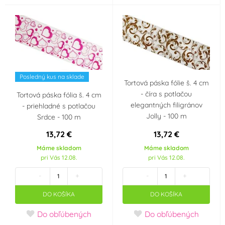
Posledný kus na sklade
Tortová páska fólie š. 4 cm
- číra s potlačou
Tortová páska fólia š. 4 cm
elegantných filigránov
- priehladné s potlačou
Jolly - 100 m
Srdce - 100 m
13,72 €
13,72 €
Máme skladom
Máme skladom
pri Vás 12.08.
pri Vás 12.08.
-
+
-
+
DO KOŠÍKA
DO KOŠÍKA
Do obľúbených
Do obľúbených