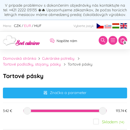
V prípade problémov s dokončením objednávky nás kontaktujte na
tel. +421 2222 05135
☀️🔥
Upozorňujeme zákazníkov, že počas horúcich
letných mesiacov máme obmedzený predaj čokoládových výrobkov.
Zadajte hľadaný výraz:
CZK
EUR
HUF
Mena:
Vyberte jazyk:
/
/
Napíšte nám
0
Domovská stránka
Cukrárske potreby
Tortové podložky, stojany, pásky
Tortové pásky
Tortové pásky
Značka a parameter
3.42 €
113.74 €
Skladem
(14)