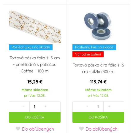
Posledný kus na sklade
Posledný kus na sklade
Výhodné balení
Tortová páska fólia š. 5 cm
- priehľadná s potlačou
Tortová páska číra fólia š. 6
Coffee - 100 m
cm - dĺžka 300 m
15,25 €
113,74 €
Máme skladom
Máme skladom
pri Vás 12.08.
pri Vás 12.08.
-
+
-
+
DO KOŠÍKA
DO KOŠÍKA
Do obľúbených
Do obľúbených