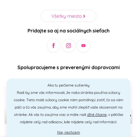
Všetky miesta
Pridajte sa aj na sociálnych sieťach
Spolupracujeme s preverenými dopravcami
Ako tu pečieme sušienky
Radi by sme vás informovali, že naša stránka používa súbory
Bezpečný a jednoduchý spôsob platieb
cookie. Tieto malé súbory cookie nám pomáhajú zistiť, čo sa vám
páči a čo vás zaujíma, aby sme mohli zlepšiť vaše skúsenosti na
stránke. Ak vás to zaujíma viac a máte radi
dlhé čítanie
, v pätičke
nájdete celý rad odkazov, kde nájdete celý rad informácií.
Nie, nechcem