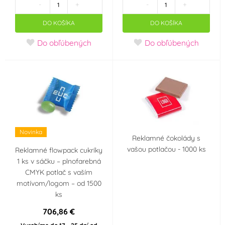
-
+
-
+
DO KOŠÍKA
DO KOŠÍKA
Do obľúbených
Do obľúbených
Novinka
Reklamné čokolády s
vašou potlačou - 1000 ks
Reklamné flowpack cukríky
1 ks v sáčku – plnofarebná
CMYK potlač s vaším
motívom/logom – od 1500
ks
706,86 €