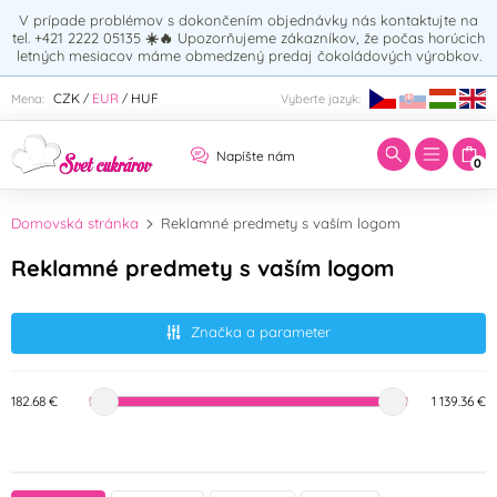
V prípade problémov s dokončením objednávky nás kontaktujte na
tel. +421 2222 05135
☀️🔥
Upozorňujeme zákazníkov, že počas horúcich
letných mesiacov máme obmedzený predaj čokoládových výrobkov.
Zadajte hľadaný výraz:
CZK
EUR
HUF
Mena:
Vyberte jazyk:
/
/
Napíšte nám
0
Domovská stránka
Reklamné predmety s vaším logom
Reklamné predmety s vaším logom
Značka a parameter
182.68 €
1 139.36 €