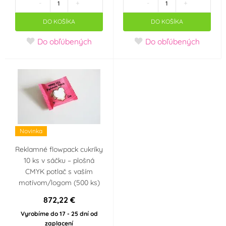
-
+
-
+
DO KOŠÍKA
DO KOŠÍKA
Do obľúbených
Do obľúbených
Novinka
Reklamné flowpack cukríky
10 ks v sáčku – plošná
CMYK potlač s vaším
motívom/logom (500 ks)
872,22 €
Vyrobíme do 17 - 25 dní od
zaplacení