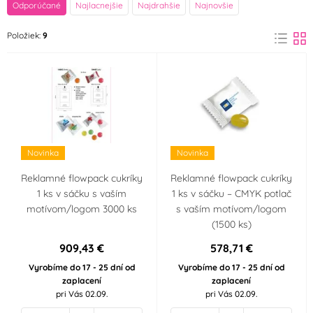
Odporúčané
Najlacnejšie
Najdrahšie
Najnovšie
Položiek:
9
Novinka
Novinka
Reklamné flowpack cukríky
Reklamné flowpack cukríky
1 ks v sáčku s vaším
1 ks v sáčku – CMYK potlač
motívom/logom 3000 ks
s vaším motívom/logom
(1500 ks)
909,43 €
578,71 €
Vyrobíme do 17 - 25 dní od
Vyrobíme do 17 - 25 dní od
zaplacení
zaplacení
pri Vás 02.09.
pri Vás 02.09.