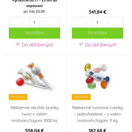
Vyrobíme do 17 - 25 dní od
zaplacení
341,84 €
pri Vás 02.09.
-
+
-
+
DO KOŠÍKA
DO KOŠÍKA
Do obľúbených
Do obľúbených
Novinka
Novinka
Reklamné okrúhle lízanky
Reklamné twistové cukríky
twist s vaším
– jednofarebné – s vaším
motívom/logom 1000 ks
motívom/logom 5 kg
558,04 €
182,68 €