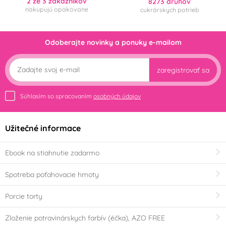
2 ze 3 zákazníkov
8273 druhov
nakupujú opakovane
cukrárskych potrieb
Odoberajte novinky a ponuky e-mailom
zaregistrovať sa
Súhlasím so spracovaním
osobných údajov
Užitečné informace
Ebook na stiahnutie zadarmo
Spotreba poťahovacie hmoty
Porcie torty
Zloženie potravinárskych farbív (éčka), AZO FREE