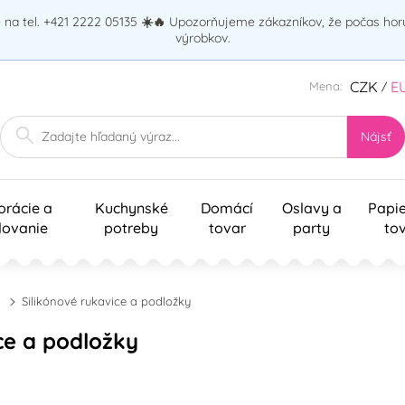
na tel. +421 2222 05135
☀️🔥
Upozorňujeme zákazníkov, že počas ho
výrobkov.
CZK
E
Mena:
/
Nájsť
orácie a
Kuchynské
Domácí
Oslavy a
Papi
lovanie
potreby
tovar
party
to
Silikónové rukavice a podložky
ce a podložky