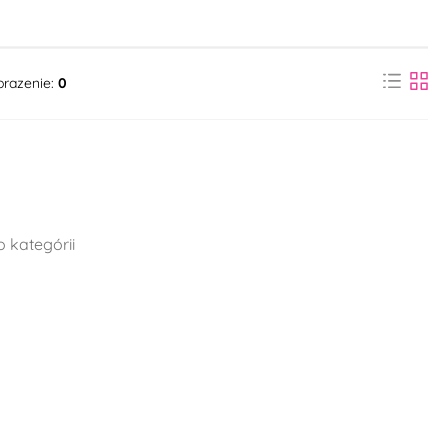
brazenie:
0
o kategórii