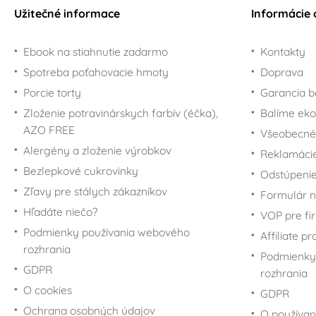
Valentín
Na torty a oslavu s
Stojany a držiaky na
Užitečné informace
Informácie 
Teplomery
jednorožcami
nože
Veľká noc
Uchovávanie
Pre fanúšikov
Škrabky
Vianoce
potravín
Ebook na stiahnutie zadarmo
Kontakty
komiksov Marvel a DC
Zatváracie nože
Halloween
Vianočné zdobenie
Spotreba poťahovacie hmoty
Zavařování a
Cukorničky a koreničky
Comics
Doprava
konzervace
Vánoční balení
Potreby na torty s
Porcie torty
Jedlonosiče
Pre fanúšikov
Garancia b
hudobnou tematikou
Miraculous Ladybug
Zloženie potravinárskych farbív (éčka),
Plastové boxy a dózy
Balíme eko
Zvieratká
Pre fanúšikov Krtka
AZO FREE
Sklenené dózy a fľaše
Všeobecné
Futbal
Pre fanúšikov L.O.L.
Alergény a zloženie výrobkov
Vákuové uchovanie
Reklamáci
Surprise!
Šport
potravín
Bezlepkové cukrovinky
Odstúpenie
Pre fanúšikov Máše a
Promócie
Plechové krabičky
Zľavy pre stálych zákazníkov
medveďa
Formulár n
Hľadáte niečo?
Pre fanúšikov Macka
VOP pre fi
Pú
Podmienky používania webového
Affiliate p
Pre fanúšikov Mickey
rozhrania
Podmienky
Mousea a Minnie
GDPR
rozhrania
Pre fanúšikov Mimoňov
O cookies
GDPR
- Minions
Ochrana osobných údajov
O používan
Potreby na torty