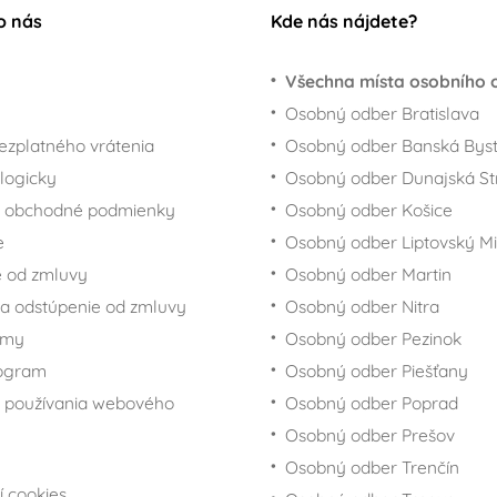
o nás
Kde nás nájdete?
Všechna místa osobního 
Osobný odber Bratislava
ezplatného vrátenia
Osobný odber Banská Byst
logicky
Osobný odber Dunajská St
 obchodné podmienky
Osobný odber Košice
e
Osobný odber Liptovský Mi
 od zmluvy
Osobný odber Martin
a odstúpenie od zmluvy
Osobný odber Nitra
rmy
Osobný odber Pezinok
rogram
Osobný odber Piešťany
 používania webového
Osobný odber Poprad
Osobný odber Prešov
Osobný odber Trenčín
í cookies