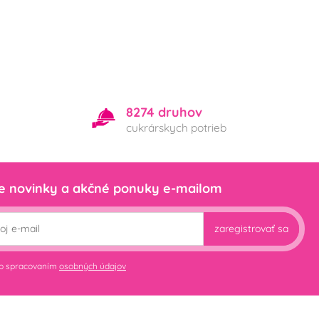
8274 druhov
cukrárskych potrieb
e novinky a akčné ponuky e-mailom
zaregistrovať sa
so spracovaním
osobných údajov