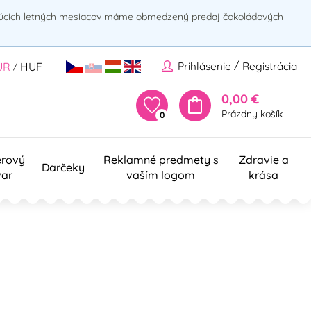
rúcich letných mesiacov máme obmedzený predaj čokoládových
/
Prihlásenie
Registrácia
UR
HUF
/
0,00 €
Prázdny košík
0
erový
Reklamné predmety s
Zdravie a
Darčeky
var
vaším logom
krása