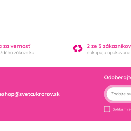
a za vernosť
2 ze 3 zákazníkov
aždého zákazníka
nakupujú opakovane
Odoberajt
eshop@svetcukrarov.sk
Súhlasím 