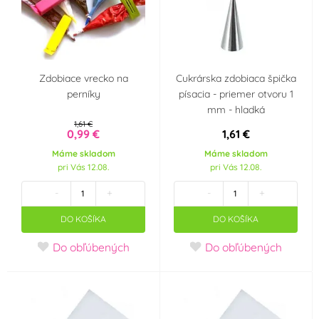
Zdobiace vrecko na
Cukrárska zdobiaca špička
perníky
písacia - priemer otvoru 1
mm - hladká
1,61 €
0,99 €
1,61 €
Máme skladom
Máme skladom
pri Vás 12.08.
pri Vás 12.08.
-
+
-
+
DO KOŠÍKA
DO KOŠÍKA
Do obľúbených
Do obľúbených