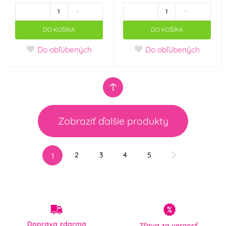
-
+
-
+
DO KOŠÍKA
DO KOŠÍKA
Do obľúbených
Do obľúbených
Zobraziť ďalšie produkty
2
3
4
5
1
Doprava zdarma
Zľava za vernosť