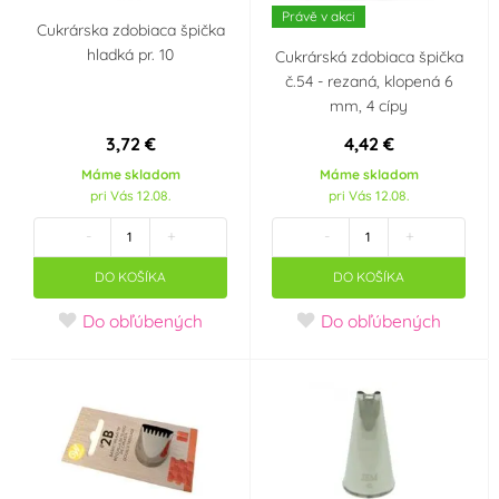
Právě v akci
Cukrárska zdobiaca špička
hladká pr. 10
Cukrárská zdobiaca špička
č.54 - rezaná, klopená 6
mm, 4 cípy
3,72 €
4,42 €
Máme skladom
Máme skladom
pri Vás 12.08.
pri Vás 12.08.
-
+
-
+
DO KOŠÍKA
DO KOŠÍKA
Do obľúbených
Do obľúbených