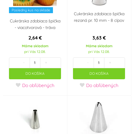
Posledný kus na sklade
Cukrárska zdobiaca špička
rezaná pr. 10 mm - 8 cípov
Cukrárska zdobiaca špička
- viacotvorová - tráva
2,64 €
3,63 €
Máme skladom
Máme skladom
pri Vás 12.08.
pri Vás 12.08.
-
+
-
+
DO KOŠÍKA
DO KOŠÍKA
Do obľúbených
Do obľúbených