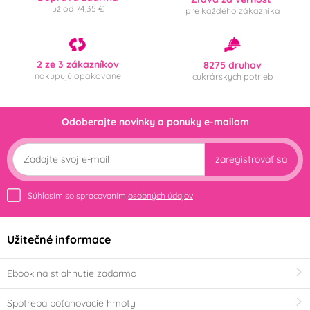
už od 74,35 €
pre každého zákazníka
2 ze 3 zákazníkov
8275 druhov
nakupujú opakovane
cukrárskych potrieb
Odoberajte novinky a ponuky e-mailom
zaregistrovať sa
Súhlasím so spracovaním
osobných údajov
Užitečné informace
Ebook na stiahnutie zadarmo
Spotreba poťahovacie hmoty