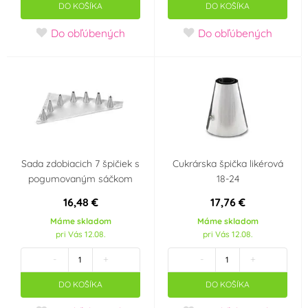
DO KOŠÍKA
DO KOŠÍKA
Do obľúbených
Do obľúbených
Sada zdobiacich 7 špičiek s
Cukrárska špička likérová
pogumovaným sáčkom
18-24
16,48 €
17,76 €
Máme skladom
Máme skladom
pri Vás 12.08.
pri Vás 12.08.
-
+
-
+
DO KOŠÍKA
DO KOŠÍKA