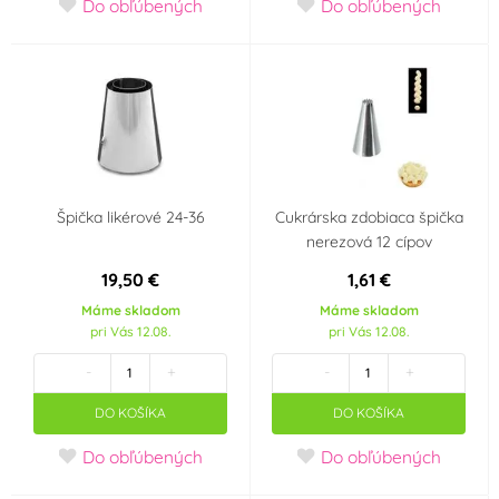
Do obľúbených
Do obľúbených
Špička likérové 24-36
Cukrárska zdobiaca špička
nerezová 12 cípov
19,50 €
1,61 €
Máme skladom
Máme skladom
pri Vás 12.08.
pri Vás 12.08.
-
+
-
+
DO KOŠÍKA
DO KOŠÍKA
Do obľúbených
Do obľúbených