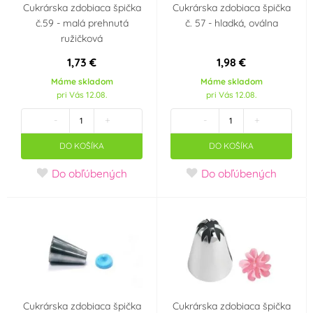
Cukrárska zdobiaca špička
Cukrárska zdobiaca špička
č.59 - malá prehnutá
č. 57 - hladká, oválna
ružičková
1,73 €
1,98 €
Máme skladom
Máme skladom
pri Vás 12.08.
pri Vás 12.08.
-
+
-
+
DO KOŠÍKA
DO KOŠÍKA
Do obľúbených
Do obľúbených
Cukrárska zdobiaca špička
Cukrárska zdobiaca špička