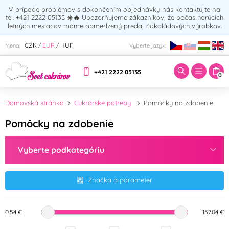
V prípade problémov s dokončením objednávky nás kontaktujte na
tel. +421 2222 05135
☀️🔥
Upozorňujeme zákazníkov, že počas horúcich
letných mesiacov máme obmedzený predaj čokoládových výrobkov.
Zadajte hľadaný výraz:
CZK
EUR
HUF
Mena:
Vyberte jazyk:
/
/
+421 2222 05135
0
Domovská stránka
Cukrárske potreby
Pomôcky na zdobenie
Pomôcky na zdobenie
Vyberte podkategóriu
Značka a parameter
0.54 €
157.04 €