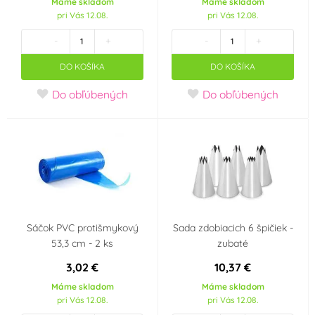
Máme skladom
Máme skladom
pri Vás 12.08.
pri Vás 12.08.
-
+
-
+
DO KOŠÍKA
DO KOŠÍKA
Do obľúbených
Do obľúbených
Sáčok PVC protišmykový
Sada zdobiacich 6 špičiek -
53,3 cm - 2 ks
zubaté
3,02 €
10,37 €
Máme skladom
Máme skladom
pri Vás 12.08.
pri Vás 12.08.