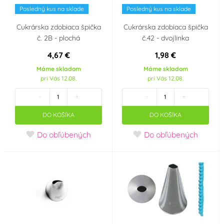
Posledný kus na sklade
Posledný kus na sklade
Cukrárska zdobiaca špička
Cukrárska zdobiaca špička
č. 2B - plochá
č.42 - dvojlinka
4,67 €
1,98 €
Máme skladom
Máme skladom
pri Vás 12.08.
pri Vás 12.08.
-
+
-
+
DO KOŠÍKA
DO KOŠÍKA
Do obľúbených
Do obľúbených