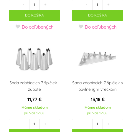
-
+
-
+
DO KOŠÍKA
DO KOŠÍKA
Do obľúbených
Do obľúbených
Sada zdobiacich 7 špičiek -
Sada zdobiacich 7 špičiek s
zubaté
bavlneným vreckom
11,77 €
13,18 €
Máme skladom
Máme skladom
pri Vás 12.08.
pri Vás 12.08.
-
+
-
+