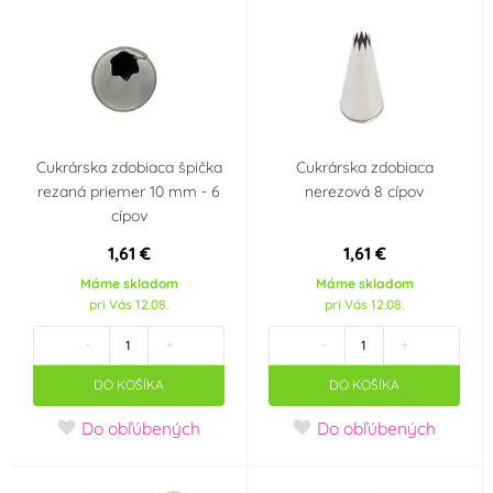
Cukrárska zdobiaca špička
Cukrárska zdobiaca
rezaná priemer 10 mm - 6
nerezová 8 cípov
cípov
1,61 €
1,61 €
Máme skladom
Máme skladom
pri Vás 12.08.
pri Vás 12.08.
-
+
-
+
DO KOŠÍKA
DO KOŠÍKA
Do obľúbených
Do obľúbených