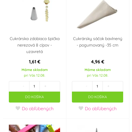
Cukrárska zdobiaca špička
Cukrársky sáčok bavlnený
nerezová 8 cípov -
- pogumovaný -35 cm
uzavretá
1,61 €
4,96 €
Máme skladom
Máme skladom
pri Vás 12.08.
pri Vás 12.08.
-
+
-
+
DO KOŠÍKA
DO KOŠÍKA
Do obľúbených
Do obľúbených