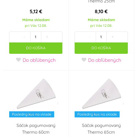
Thermo 25cm
Krajina pôvodu
5,12 €
8,10 €
Holandsko
Máme skladom
Máme skladom
pri Vás 12.08.
pri Vás 12.08.
-
+
-
+
DO KOŠÍKA
DO KOŠÍKA
Do obľúbených
Do obľúbených
Posledný kus na sklade
Posledný kus na sklade
Sáčok pogumovaný
Sáčok pogumovaný
Thermo 60cm
Thermo 65cm