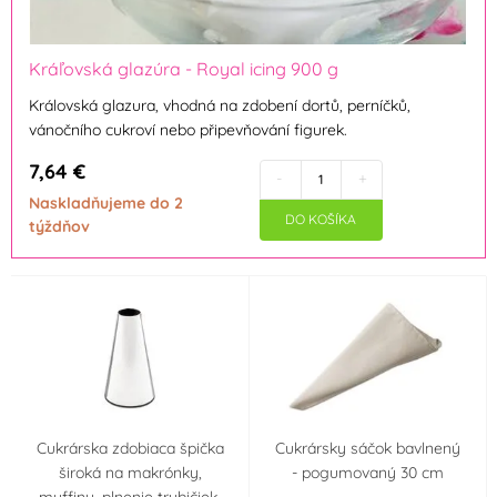
Martellato
Monaco
(3)
(1)
One Way Plastics BV
ORION
Kráľovská glazúra - Royal icing 900 g
(37)
(3)
Královská glazura, vhodná na zdobení dortů, perníčků,
vánočního cukroví nebo připevňování figurek.
Patisse
PME
(1)
(5)
7,64 €
-
+
Naskladňujeme do 2
Pyrogiochi
SvětCukrářů.cz
(1)
(1)
DO KOŠÍKA
týždňov
Thermo Hauser
Wilton
(6)
(23)
Farba
Průhledná
(6)
Materiál
Cukrárska zdobiaca špička
Cukrársky sáčok bavlnený
široká na makrónky,
- pogumovaný 30 cm
Bavlna
Guma
(5)
(5)
muffiny, plnenie trubičiek,