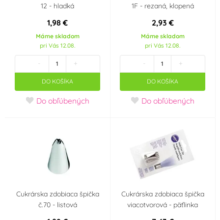
12 - hladká
1F - rezaná, klopená
1,98 €
2,93 €
Máme skladom
Máme skladom
pri Vás 12.08.
pri Vás 12.08.
-
+
-
+
DO KOŠÍKA
DO KOŠÍKA
Do obľúbených
Do obľúbených
Cukrárska zdobiaca špička
Cukrárska zdobiaca špička
č.70 - listová
viacotvorová - päťlinka