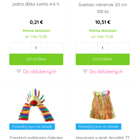
jedna dĺžka svetla 4-6 h.
Svietiaci náramok 20 cm
100 ks
Černá
Červená
(35)
(43)
0,21 €
10,51 €
Fialová
Hnědá
(15)
(4)
Máme skladom
Máme skladom
pri Vás 12.08.
pri Vás 12.08.
Krémová (mokka)
Modrá
(80)
-
+
-
+
(1)
DO KOŠÍKA
DO KOŠÍKA
Modrozelená
Oranžová
(3)
Do obľúbených
Do obľúbených
(tyrkys)
(2)
Průhledná
Růžová
(1)
(39)
Stříbrná
Šedá
(91)
(1)
Posledný kus na sklade
Posledný kus na sklade
Tělová
Zelená
(1)
(28)
Farebná indiánska čelenka
Havajská sukně dospělá 72