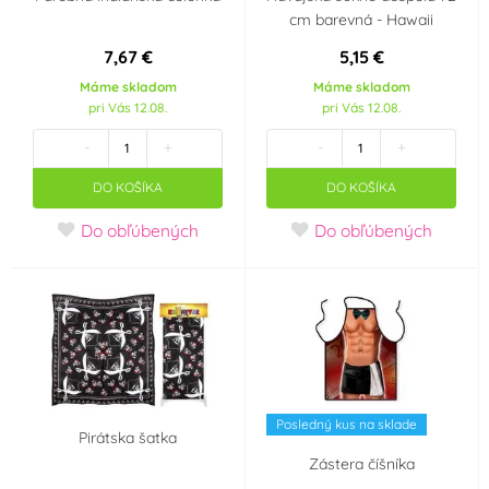
cm barevná - Hawaii
Zlatá
Žlutozelená
(42)
(2)
7,67 €
5,15 €
Žlutá
(15)
Máme skladom
Máme skladom
pri Vás 12.08.
pri Vás 12.08.
Materiál
-
+
-
+
Akryl
Dřevo
(2)
(1)
DO KOŠÍKA
DO KOŠÍKA
Do obľúbených
Do obľúbených
Guma
Kov
(1)
(3)
Litina
Nerez
(1)
(3)
Papír
Plast
(16)
(14)
Silikon
Sklo
(1)
(1)
Posledný kus na sklade
Pirátska šatka
Zástera číšníka
Textil
(1)