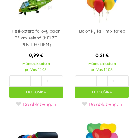
Helikoptéra fóliový balón
Balóniky ks - mix farieb
35 cm zelená (NELZE
PLNIT HELIEM)
0,99 €
0,21 €
Máme skladom
Máme skladom
pri Vás 12.08.
pri Vás 12.08.
-
+
-
+
DO KOŠÍKA
DO KOŠÍKA
Do obľúbených
Do obľúbených