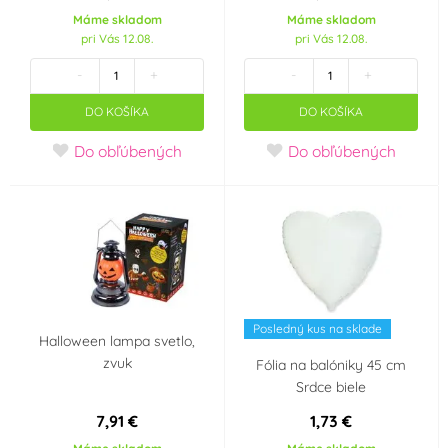
Rozlučka se svobodou
Silvestr
Máme skladom
Máme skladom
pri Vás 12.08.
pri Vás 12.08.
Svatba
Srdce - Valentýn
-
+
-
+
DO KOŠÍKA
DO KOŠÍKA
Pro obchod
Párty
Do obľúbených
Do obľúbených
Dětská párty holčičí
Klaun
Hvězdy
Ples
Puntíková párty
Garden párty
Posledný kus na sklade
Karneval
Jake a piráti ze Země
Halloween lampa svetlo,
Nezemě
zvuk
Fólia na balóniky 45 cm
Srdce biele
Harry Potter
Veľká noc
7,91 €
1,73 €