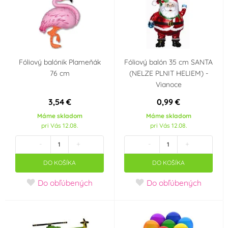
Fóliový balónik Plameňák
Fóliový balón 35 cm SANTA
76 cm
(NELZE PLNIT HELIEM) -
Vianoce
3,54 €
0,99 €
Máme skladom
Máme skladom
pri Vás 12.08.
pri Vás 12.08.
-
+
-
+
DO KOŠÍKA
DO KOŠÍKA
Do obľúbených
Do obľúbených