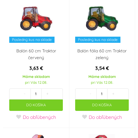
Posledný kus na sklade
Posledný kus na sklade
Balón 60 cm Traktor
Balón fólia 60 cm Traktor
červený
zelený
3,63 €
3,54 €
Máme skladom
Máme skladom
pri Vás 12.08.
pri Vás 12.08.
-
+
-
+
DO KOŠÍKA
DO KOŠÍKA
Do obľúbených
Do obľúbených