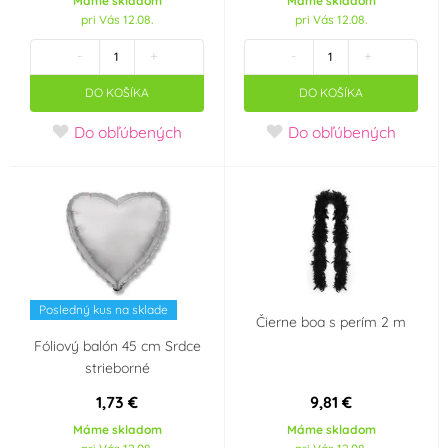
Máme skladom
Máme skladom
Dinosaurus
Popelka Disney
pri Vás 12.08.
pri Vás 12.08.
-
+
-
+
Miraculous - Kouzelná
Mořská panna
beruška a černý
DO KOŠÍKA
DO KOŠÍKA
kocour
Do obľúbených
Do obľúbených
Super Mario
Multicolor
Hudební párty
Disco
1. narozeniny holčičí
Avengers
Posledný kus na sklade
Čierne boa s perím 2 m
Spiderman
Tlapková patrola -
Fóliový balón 45 cm Srdce
Paw Patrol
strieborné
1,73 €
9,81 €
Jednorožec - Unicorn
Hello Kitty
Máme skladom
Máme skladom