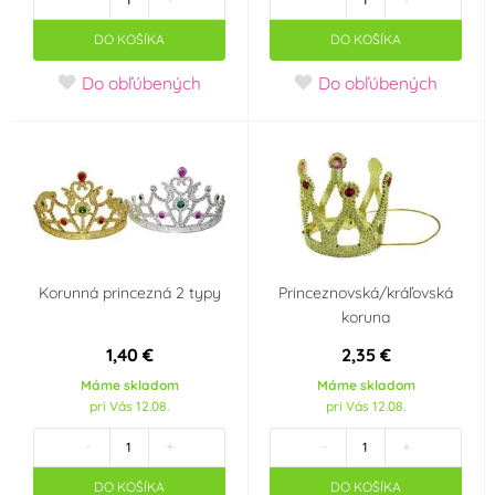
5 ml
1 000 ml
DO KOŠÍKA
DO KOŠÍKA
Do obľúbených
Do obľúbených
Korunná princezná 2 typy
Princeznovská/kráľovská
koruna
1,40 €
2,35 €
Máme skladom
Máme skladom
pri Vás 12.08.
pri Vás 12.08.
-
+
-
+
DO KOŠÍKA
DO KOŠÍKA