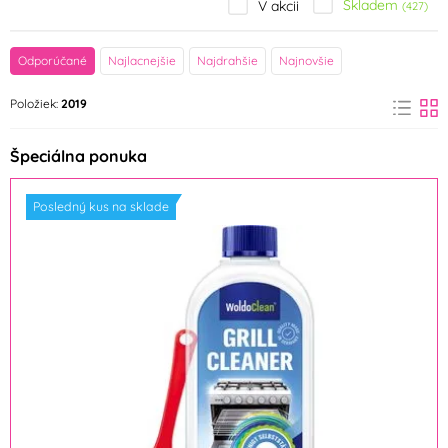
Skladem
V akcii
(427)
značka
Odporúčané
Najlacnejšie
Najdrahšie
Najnovšie
Amscan
Arpex
Položiek:
2019
(77)
(20)
Špeciálna ponuka
BALLONPUB
BALONČ
(3)
(70)
Posledný kus na sklade
balonky.cz
Belbal
(9)
(25)
BUKÁČEK
Centropen
(2)
(12)
Decora
Dekora
(1)
(7)
DIVJA
Europen Kids
(15)
(1)
FLASHB
Flexmetal
(1)
(216)