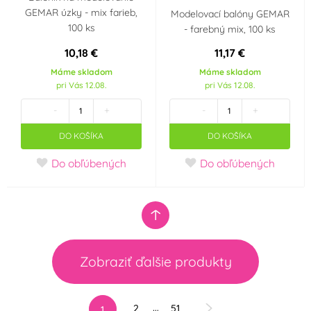
GEMAR úzky - mix farieb,
Modelovací balóny GEMAR
100 ks
- farebný mix, 100 ks
10,18 €
11,17 €
Máme skladom
Máme skladom
pri Vás 12.08.
pri Vás 12.08.
-
+
-
+
DO KOŠÍKA
DO KOŠÍKA
Do obľúbených
Do obľúbených
Zobraziť ďalšie produkty
…
2
51
1