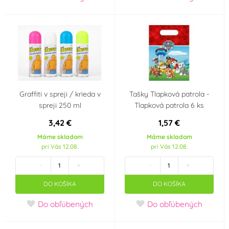
Graffiti v spreji / krieda v
Tašky Tlapková patrola -
spreji 250 ml
Tlapková patrola 6 ks
3,42 €
1,57 €
Máme skladom
Máme skladom
pri Vás 12.08.
pri Vás 12.08.
-
+
-
+
DO KOŠÍKA
DO KOŠÍKA
Do obľúbených
Do obľúbených