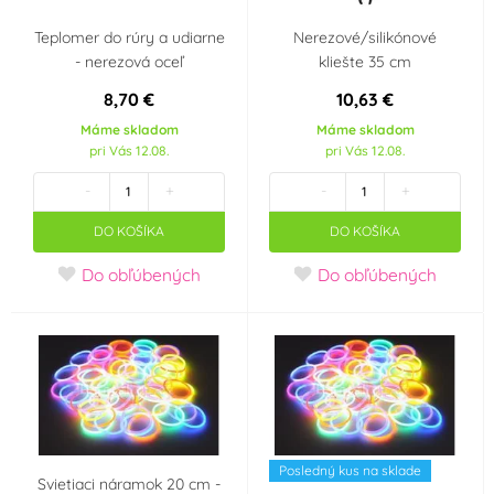
UNIQUE
unique
(61)
(3)
Teplomer do rúry a udiarne
Nerezové/silikónové
- nerezová oceľ
kliešte 35 cm
VOG
VYPRODEJ
(1)
(2)
8,70 €
10,63 €
Máme skladom
Máme skladom
Wiky
Wilton
(5)
(1)
pri Vás 12.08.
pri Vás 12.08.
-
+
-
+
WoldoClean®
xPartydeco
(3)
(45)
DO KOŠÍKA
DO KOŠÍKA
xWIKY
xx-AMSCAN
(2)
(23)
Do obľúbených
Do obľúbených
YIWU1
YIWU3
(2)
(1)
Zeelandia
(1)
Farba
Posledný kus na sklade
Bílá
Bordó
(19)
(3)
Svietiaci náramok 20 cm -