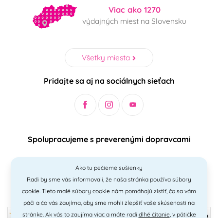
Viac ako 1270
výdajných miest na Slovensku
Všetky miesta
Pridajte sa aj na sociálnych sieťach
Spolupracujeme s preverenými dopravcami
Ako tu pečieme sušienky
Radi by sme vás informovali, že naša stránka používa súbory
Bezpečný a jednoduchý spôsob platieb
cookie. Tieto malé súbory cookie nám pomáhajú zistiť, čo sa vám
páči a čo vás zaujíma, aby sme mohli zlepšiť vaše skúsenosti na
stránke. Ak vás to zaujíma viac a máte radi
dlhé čítanie
, v pätičke