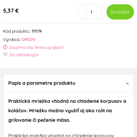
5,37 €
-
+
Do košíka
Kód produktu:
111174
Výrobca:
ORION
Zaujíma vás tento výrobok?
Do obľúbených
Popis a parametre produktu
Praktická
mriežka
vhodná
na
chladenie
korpusov a
koláčov
. Mriežku
možno využiť aj ako
rošt na
grilovanie či pečenie mäsa.
Praktická mriežka vhodná na chladenie korpusov,