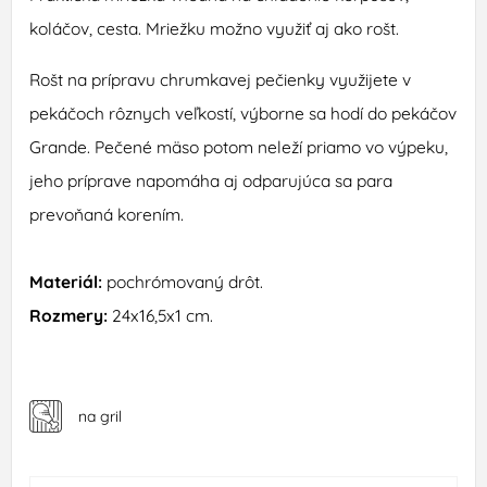
koláčov, cesta. Mriežku možno využiť aj ako
rošt.
Rošt
na
prípravu chrumkavej
pečienky
využijete
v
pekáčoch
rôznych
veľkostí
,
výborne
sa
hodí do
pekáčov
Grande
.
Pečené
mäso
potom
neleží
priamo
vo
výpeku
,
jeho príprave
napomáha aj
odparujúca
sa para
prevoňaná
korením
.
Materiál
:
pochrómovaný
drôt
.
Rozmery
:
24x16,5x1
cm
.
na gril