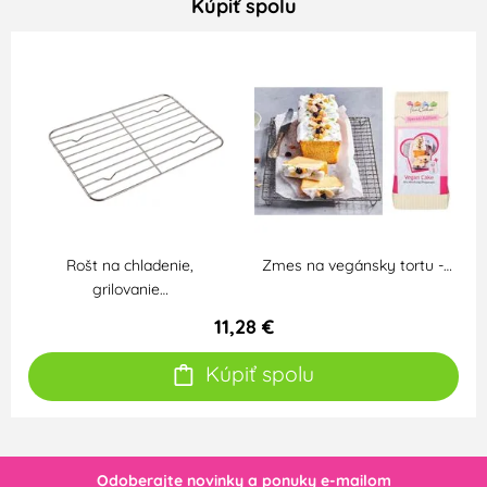
Kúpiť spolu
Rošt na chladenie,
Zmes na vegánsky tortu -…
grilovanie…
11,28 €
Kúpiť spolu
Odoberajte novinky a ponuky e-mailom