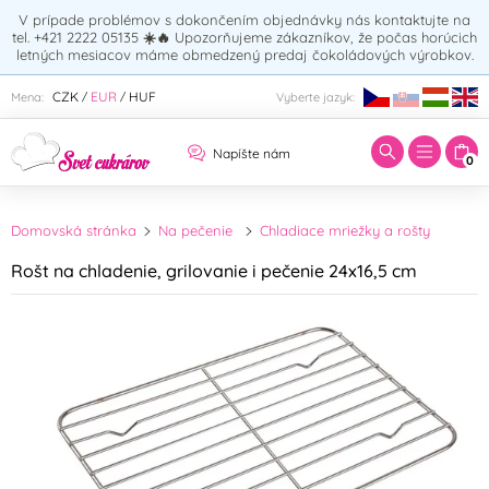
V prípade problémov s dokončením objednávky nás kontaktujte na
tel. +421 2222 05135
☀️🔥
Upozorňujeme zákazníkov, že počas horúcich
letných mesiacov máme obmedzený predaj čokoládových výrobkov.
Zadajte hľadaný výraz:
CZK
EUR
HUF
Mena:
Vyberte jazyk:
/
/
Napíšte nám
0
Domovská stránka
Na pečenie
Chladiace mriežky a rošty
Rošt na chladenie, grilovanie i pečenie 24x16,5 cm