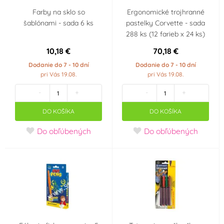
Farby na sklo so
Ergonomické trojhranné
šablónami - sada 6 ks
pastelky Corvette - sada
288 ks (12 farieb x 24 ks)
10,18 €
70,18 €
Dodanie do 7 - 10 dní
Dodanie do 7 - 10 dní
pri Vás 19.08.
pri Vás 19.08.
-
+
-
+
DO KOŠÍKA
DO KOŠÍKA
Do obľúbených
Do obľúbených