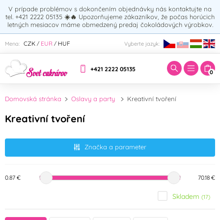
V prípade problémov s dokončením objednávky nás kontaktujte na
tel. +421 2222 05135
☀️🔥
Upozorňujeme zákazníkov, že počas horúcich
letných mesiacov máme obmedzený predaj čokoládových výrobkov.
Zadajte hľadaný výraz:
CZK
EUR
HUF
Mena:
Vyberte jazyk:
/
/
+421 2222 05135
0
Domovská stránka
Oslavy a party
Kreativní tvoření
Kreativní tvoření
Značka a parameter
0.87 €
70.18 €
Skladem
(17)