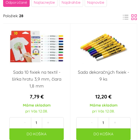
značka
Odporúčané
Najlacnejšie
Najdrahšie
Najnovšie
Centropen
Europen Kids
Položiek:
28
(9)
(1)
GUIRCA
Megabublina
(2)
(1)
MFP Paper
PartyDeco
(6)
(1)
Primo Morocolor Italia
Stylex
(1)
Sada 10 fixiek na textil -
Sada dekoračných fixiek -
(1)
šírka hrotu 3,9 mm, čiara
9 ks
1,8 mm
Wiky
WoldoClean®
(1)
(2)
7,79 €
12,20 €
Farba
Máme skladom
Máme skladom
pri Vás 12.08.
pri Vás 12.08.
Bílá
Bordó
(5)
(2)
-
+
-
+
DO KOŠÍKA
DO KOŠÍKA
Černá
Červená
(9)
(5)