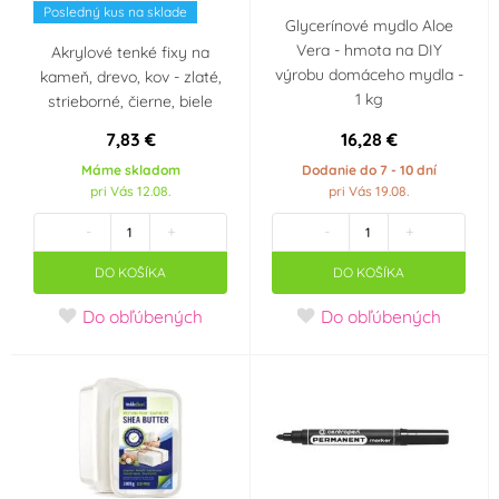
Posledný kus na sklade
Glycerínové mydlo Aloe
Vera - hmota na DIY
Akrylové tenké fixy na
výrobu domáceho mydla -
kameň, drevo, kov - zlaté,
1 kg
strieborné, čierne, biele
7,83 €
16,28 €
Máme skladom
Dodanie do 7 - 10 dní
pri Vás 12.08.
pri Vás 19.08.
-
+
-
+
DO KOŠÍKA
DO KOŠÍKA
Do obľúbených
Do obľúbených