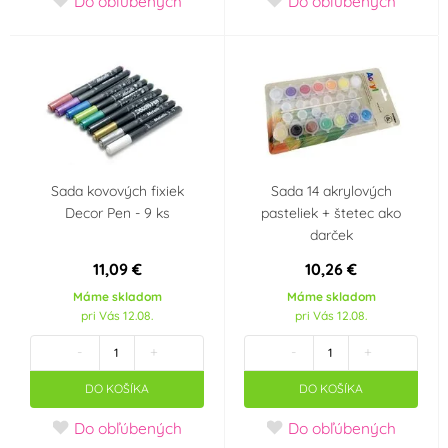
Do obľúbených
Do obľúbených
Akryl
(2)
Party téma
Garden párty
Klaun
Párty
Dětská párty
Krajina pôvodu
Sada kovových fixiek
Sada 14 akrylových
Decor Pen - 9 ks
pasteliek + štetec ako
darček
Česká republika
Itálie
11,09 €
10,26 €
Německo
Máme skladom
Máme skladom
pri Vás 12.08.
pri Vás 12.08.
-
+
-
+
DO KOŠÍKA
DO KOŠÍKA
Do obľúbených
Do obľúbených