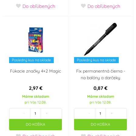
Do obľúbených
Do obľúbených
Fialová
Hnědá
(4)
(4)
Krémová (mokka)
Modrá
(6)
(1)
Modrozelená
Oranžová
(3)
(tyrkys)
Posledný kus na sklade
Posledný kus na sklade
(1)
Fúkacie značky 4+2 Magic
Fix permanentná čierna -
Růžová
Stříbrná
(2)
(3)
na balóny a darčeky
2,97 €
0,87 €
Zelená
Zlatá
(5)
(3)
Máme skladom
Máme skladom
pri Vás 12.08.
pri Vás 12.08.
Žlutozelená
Žlutá
(2)
(5)
-
+
-
+
Materiál
DO KOŠÍKA
DO KOŠÍKA