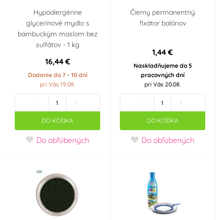
Hypoalergénne
Čierny permanentný
glycerínové mydlo s
fixátor balónov
bambuckým maslom bez
sulfátov - 1 kg
1,44 €
16,44 €
Naskladňujeme do 5
Dodanie do 7 - 10 dní
pracovných dní
pri Vás 19.08.
pri Vás 20.08.
-
+
-
+
DO KOŠÍKA
DO KOŠÍKA
Do obľúbených
Do obľúbených