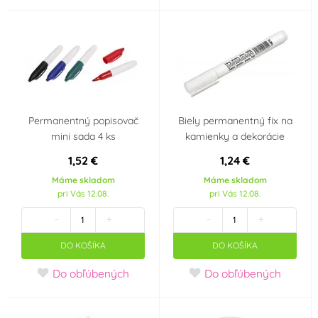
Permanentný popisovač
Biely permanentný fix na
mini sada 4 ks
kamienky a dekorácie
1,52 €
1,24 €
Máme skladom
Máme skladom
pri Vás 12.08.
pri Vás 12.08.
-
+
-
+
DO KOŠÍKA
DO KOŠÍKA
Do obľúbených
Do obľúbených