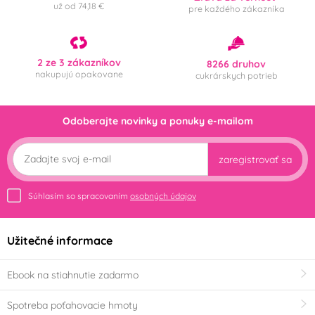
už od 74,18 €
pre každého zákazníka
2 ze 3 zákazníkov
8266 druhov
nakupujú opakovane
cukrárskych potrieb
Odoberajte novinky a ponuky e-mailom
zaregistrovať sa
Súhlasím so spracovaním
osobných údajov
Užitečné informace
Ebook na stiahnutie zadarmo
Spotreba poťahovacie hmoty