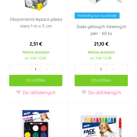
Posledný kus na sklade
Obojstranná lepiaca páska
nano 1 m x 5 cm
Sada gélových farebných
pier - 60 ks
2,51 €
21,10 €
Máme skladom
Máme skladom
pri Vás 12.08.
pri Vás 12.08.
-
+
-
+
DO KOŠÍKA
DO KOŠÍKA
Do obľúbených
Do obľúbených