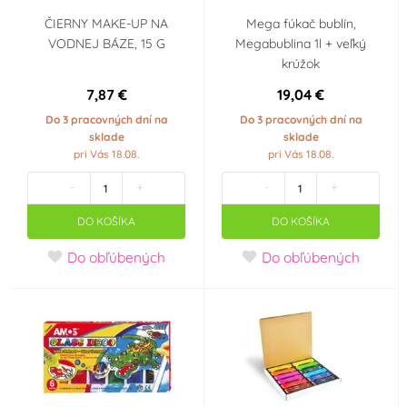
ČIERNY MAKE-UP NA
Mega fúkač bublín,
VODNEJ BÁZE, 15 G
Megabublina 1l + veľký
krúžok
7,87 €
19,04 €
Do 3 pracovných dní na
Do 3 pracovných dní na
sklade
sklade
pri Vás 18.08.
pri Vás 18.08.
-
+
-
+
DO KOŠÍKA
DO KOŠÍKA
Do obľúbených
Do obľúbených