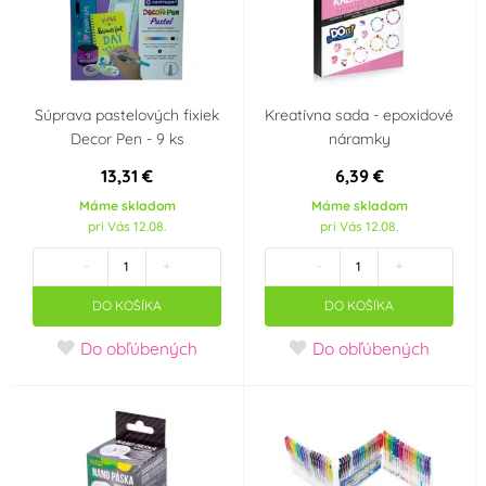
Súprava pastelových fixiek
Kreatívna sada - epoxidové
Decor Pen - 9 ks
náramky
13,31 €
6,39 €
Máme skladom
Máme skladom
pri Vás 12.08.
pri Vás 12.08.
-
+
-
+
DO KOŠÍKA
DO KOŠÍKA
Do obľúbených
Do obľúbených