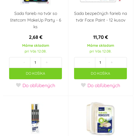
Sada farieb na tvár so
Sada bezpečných farieb na
štetcom MakeUp Party - 6
tvár Face Paint - 12 kusov
ks
2,68 €
11,70 €
Máme skladom
Máme skladom
pri Vás 12.08.
pri Vás 12.08.
-
+
-
+
DO KOŠÍKA
DO KOŠÍKA
Do obľúbených
Do obľúbených