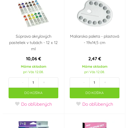
Súprava akrylových
Maliarska paleta - plastová
pasteliek v tubách - 12 x 12
- 19x14,5 cm
ml
10,06 €
2,47 €
Máme skladom
Máme skladom
pri Vás 12.08.
pri Vás 12.08.
-
+
-
+
DO KOŠÍKA
DO KOŠÍKA
Do obľúbených
Do obľúbených