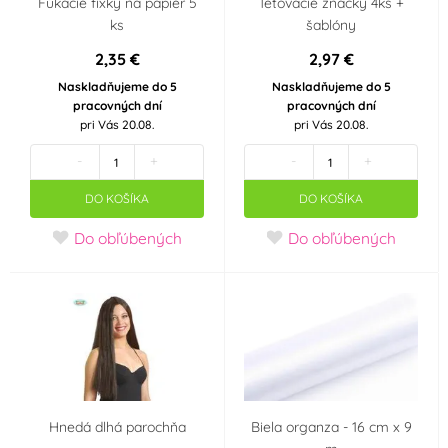
Fúkacie fixky na papier 5
Tetovacie značky 4ks +
ks
šablóny
2,35 €
2,97 €
Naskladňujeme do 5
Naskladňujeme do 5
pracovných dní
pracovných dní
pri Vás 20.08.
pri Vás 20.08.
-
+
-
+
DO KOŠÍKA
DO KOŠÍKA
Do obľúbených
Do obľúbených
Hnedá dlhá parochňa
Biela organza - 16 cm x 9