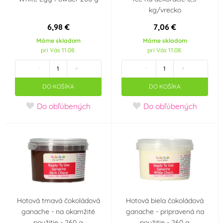
kg/vrecko
6,98 €
7,06 €
Máme skladom
Máme skladom
pri Vás 11.08.
pri Vás 11.08.
-
+
-
+
DO KOŠÍKA
DO KOŠÍKA
Do obľúbených
Do obľúbených
Hotová tmavá čokoládová
Hotová biela čokoládová
ganache - na okamžité
ganache - pripravená na
použitie - 260 g
použitie - 260 g