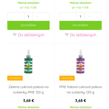
Máme skladom
Máme skladom
pri Vás 11.08.
pri Vás 11.08.
-
+
-
+
DO KOŠÍKA
DO KOŠÍKA
Do obľúbených
Do obľúbených
Novinka
Novinka
Zelená cukrová poleva na
PME fialová cukrová poleva
sušienky PME 120 g
na sušienky 120 g
3,68 €
3,68 €
Máme skladom
Máme skladom