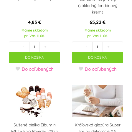
(základný fondánový
krém)
4,83 €
65,22 €
Máme skladom
Máme skladom
pri Vás 11.08.
pri Vás 11.08.
-
+
-
+
DO KOŠÍKA
DO KOŠÍKA
Do obľúbených
Do obľúbených
Sušené bielka Eibumin
Kráľovská glazúra Super
White Egg Powder 200 g
Ice na dekorácie 0,5