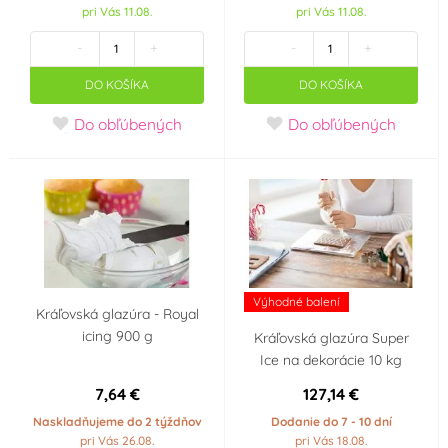
pri Vás 11.08.
pri Vás 11.08.
-
+
-
+
DO KOŠÍKA
DO KOŠÍKA
Do obľúbených
Do obľúbených
Výhodné balení
Kráľovská glazúra - Royal
icing 900 g
Kráľovská glazúra Super
Ice na dekorácie 10 kg
7,64 €
127,14 €
Naskladňujeme do 2 týždňov
Dodanie do 7 - 10 dní
pri Vás 26.08.
pri Vás 18.08.