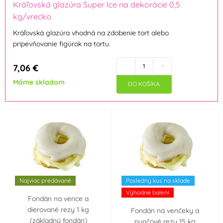
Kráľovská glazúra Super Ice na dekorácie 0,5
Krajina pôvodu
kg/vrecko
Kráľovská glazúra vhodná na zdobenie tort alebo
Holandsko
pripevňovanie figúrok na tortu.
-
+
7,06 €
Máme skladom
DO KOŠÍKA
Najviac predávané
Posledný kus na sklade
Výhodné balení
Fondán na vence a
dierované rezy 1 kg
Fondán na venčeky a
(základný fondán)
punčové rezy 15 kg