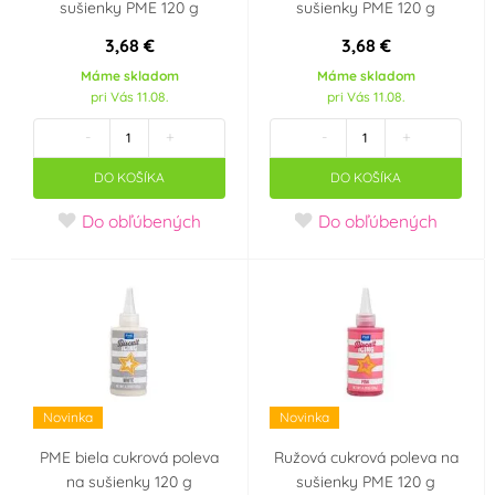
sušienky PME 120 g
sušienky PME 120 g
3,68 €
3,68 €
Máme skladom
Máme skladom
pri Vás 11.08.
pri Vás 11.08.
-
+
-
+
DO KOŠÍKA
DO KOŠÍKA
Do obľúbených
Do obľúbených
Novinka
Novinka
PME biela cukrová poleva
Ružová cukrová poleva na
na sušienky 120 g
sušienky PME 120 g