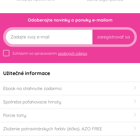
Odoberajte novinky a ponuky e-mailom
zaregistrovať sa
Súhlasím so spracovaním
osobných údajov
Užitečné informace
Ebook na stiahnutie zadarmo
Spotreba poťahovacie hmoty
Porcie torty
Zloženie potravinárskych farbív (éčka), AZO FREE