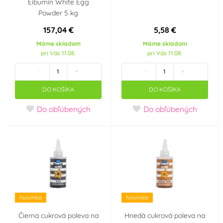
Eibumin White Egg
Powder 5 kg
157,04 €
5,58 €
Máme skladom
Máme skladom
pri Vás 11.08.
pri Vás 11.08.
-
+
-
+
DO KOŠÍKA
DO KOŠÍKA
Do obľúbených
Do obľúbených
Novinka
Novinka
Čierna cukrová poleva na
Hnedá cukrová poleva na