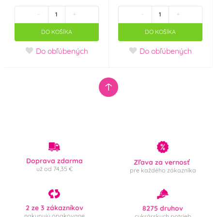
-
+
-
+
DO KOŠÍKA
DO KOŠÍKA
Do obľúbených
Do obľúbených
Doprava zdarma
Zľava za vernosť
už od 74,35 €
pre každého zákazníka
2 ze 3 zákazníkov
8275 druhov
nakupujú opakovane
cukrárskych potrieb