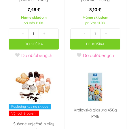
7,48 €
8,10 €
Máme skladom
Máme skladom
pri Vás 11.08.
pri Vás 11.08.
-
+
-
+
DO KOŠÍKA
DO KOŠÍKA
Do obľúbených
Do obľúbených
Posledný kus na sklade
Kráľovská glazúra 450g
Výhodné balení
PME
Sušené vaječné bielky