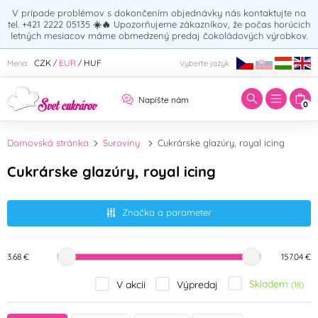
V prípade problémov s dokončením objednávky nás kontaktujte na
tel. +421 2222 05135
☀️🔥
Upozorňujeme zákazníkov, že počas horúcich
letných mesiacov máme obmedzený predaj čokoládových výrobkov.
Zadajte hľadaný výraz:
CZK
EUR
HUF
Mena:
Vyberte jazyk:
/
/
Napíšte nám
0
Domovská stránka
Suroviny
Cukrárske glazúry, royal icing
Cukrárske glazúry, royal icing
Značka a parameter
3.68 €
157.04 €
Skladem
V akcii
Výpredaj
(18)