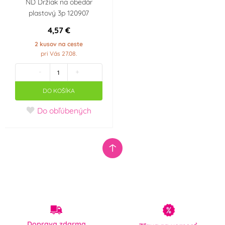
ND Držiak na obedár
plastový 3p 120907
4,57 €
2 kusov na ceste
pri Vás 27.08.
-
+
DO KOŠÍKA
Do obľúbených
Doprava zdarma