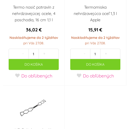
Termo nosič potravín z
Termomiska
nehrdzavejúcej ocele, 4
nehrdzavejúca oceľ 1,3 l
poschodia, 16 cm 1,1 l
Apple
36,02 €
15,91 €
Naskladňujeme do 2 týždňov
Naskladňujeme do 2 týždňov
pri Vás 27.08.
pri Vás 27.08.
-
+
-
+
DO KOŠÍKA
DO KOŠÍKA
Do obľúbených
Do obľúbených