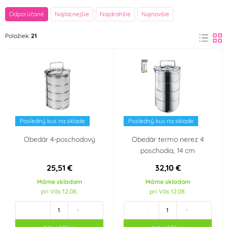
značka
Odporúčané
Najlacnejšie
Najdrahšie
Najnovšie
ORION
Položiek:
21
(21)
Materiál
Kov
Nerez
(5)
(5)
Plast
(5)
Posledný kus na sklade
Posledný kus na sklade
Objem
Obedár 4-poschodový
Obedár termo nerez 4
800 ml
6 000 ml
poschodia, 14 cm
25,51 €
32,10 €
Máme skladom
Máme skladom
pri Vás 12.08.
pri Vás 12.08.
-
+
-
+