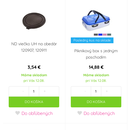
Posledný kus na sklade
ND viečko UH na obedár
120907, 120911
Piknikový box s jedným
poschodím
3,54 €
14,88 €
Máme skladom
Máme skladom
pri Vás 12.08.
pri Vás 12.08.
-
+
-
+
DO KOŠÍKA
DO KOŠÍKA
Do obľúbených
Do obľúbených