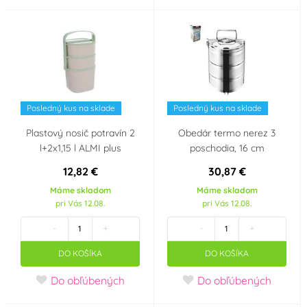
Posledný kus na sklade
Posledný kus na sklade
Plastový nosič potravín 2
Obedár termo nerez 3
l+2x1,15 l ALMI plus
poschodia, 16 cm
12,82 €
30,87 €
Máme skladom
Máme skladom
pri Vás 12.08.
pri Vás 12.08.
-
+
-
+
DO KOŠÍKA
DO KOŠÍKA
Do obľúbených
Do obľúbených