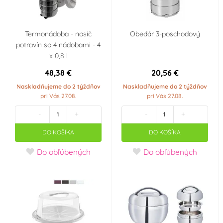
Termonádoba - nosič
Obedár 3-poschodový
potravín so 4 nádobami - 4
x 0,8 l
48,38 €
20,56 €
Naskladňujeme do 2 týždňov
Naskladňujeme do 2 týždňov
pri Vás 27.08.
pri Vás 27.08.
-
+
-
+
DO KOŠÍKA
DO KOŠÍKA
Do obľúbených
Do obľúbených