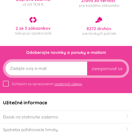
Zľava za vernosť
už od 74,18 €
pre každého zákazníka
2 ze 3 zákazníkov
8272 druhov
nakupujú opakovane
cukrárskych potrieb
Odoberajte novinky a ponuky e-mailom
zaregistrovať sa
Súhlasím so spracovaním
osobných údajov
Užitečné informace
Ebook na stiahnutie zadarmo
Spotreba poťahovacie hmoty