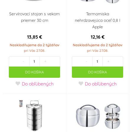
Servírovací stojan s vekom
Termomiska
priemer 30 cm
nehrdzavejúca oceľ 0,8 l
Apple
13,85 €
12,16 €
Naskladňujeme do 2 týždňov
Naskladňujeme do 2 týždňov
pri Vás 27.08.
pri Vás 27.08.
-
+
-
+
DO KOŠÍKA
DO KOŠÍKA
Do obľúbených
Do obľúbených