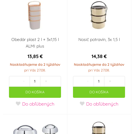
Obedár plast 2 l + 3x1,15 l
Nosič potravín, 3x 1,5 l
ALMI plus
13,85 €
14,38 €
Naskladňujeme do 2 týždňov
Naskladňujeme do 2 týždňov
pri Vás 27.08.
pri Vás 27.08.
-
+
-
+
DO KOŠÍKA
DO KOŠÍKA
Do obľúbených
Do obľúbených