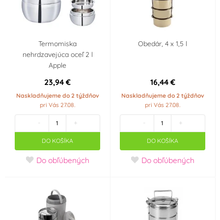
Termomiska
Obedár, 4 x 1,5 l
nehrdzavejúca oceľ 2 l
Apple
23,94 €
16,44 €
Naskladňujeme do 2 týždňov
Naskladňujeme do 2 týždňov
pri Vás 27.08.
pri Vás 27.08.
-
+
-
+
DO KOŠÍKA
DO KOŠÍKA
Do obľúbených
Do obľúbených