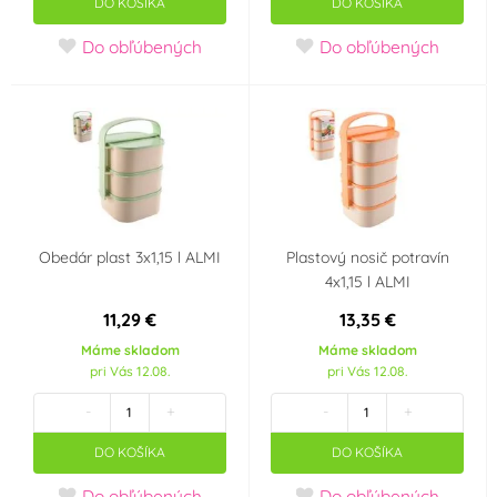
DO KOŠÍKA
DO KOŠÍKA
Do obľúbených
Do obľúbených
Obedár plast 3x1,15 l ALMI
Plastový nosič potravín
4x1,15 l ALMI
11,29 €
13,35 €
Máme skladom
Máme skladom
pri Vás 12.08.
pri Vás 12.08.
-
+
-
+
DO KOŠÍKA
DO KOŠÍKA
Do obľúbených
Do obľúbených