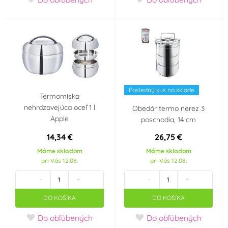
Posledný kus na sklade
Termomiska
nehrdzavejúca oceľ 1 l
Obedár termo nerez 3
Apple
poschodia, 14 cm
14,34 €
26,75 €
Máme skladom
Máme skladom
pri Vás 12.08.
pri Vás 12.08.
-
+
-
+
DO KOŠÍKA
DO KOŠÍKA
Do obľúbených
Do obľúbených