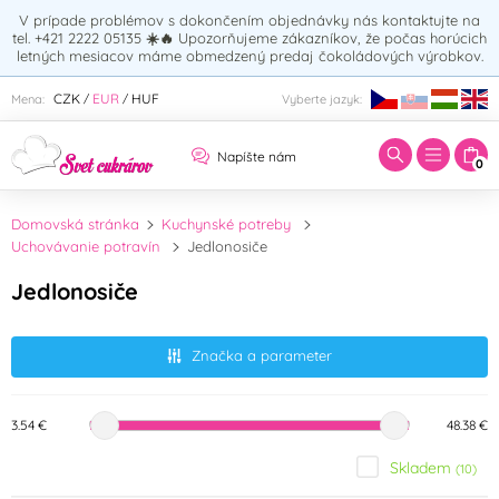
V prípade problémov s dokončením objednávky nás kontaktujte na
tel. +421 2222 05135
☀️🔥
Upozorňujeme zákazníkov, že počas horúcich
letných mesiacov máme obmedzený predaj čokoládových výrobkov.
Zadajte hľadaný výraz:
CZK
EUR
HUF
Mena:
Vyberte jazyk:
/
/
Napíšte nám
0
Domovská stránka
Kuchynské potreby
Uchovávanie potravín
Jedlonosiče
Jedlonosiče
Značka a parameter
3.54 €
48.38 €
Skladem
(10)