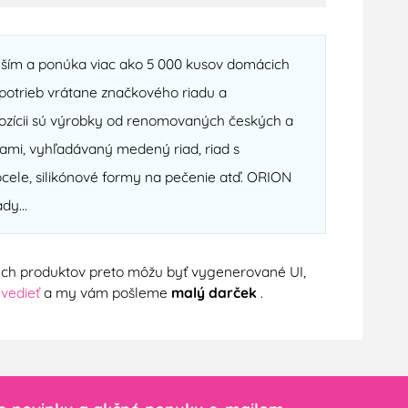
ejším a ponúka viac ako 5 000 kusov domácich
otrieb vrátane značkového riadu a
spozícii sú výrobky od renomovaných českých a
ami, vyhľadávaný medený riad, riad s
cele, silikónové formy na pečenie atď. ORION
dy...
nych produktov preto môžu byť vygenerované UI,
 vedieť
a my vám pošleme
malý darček
.