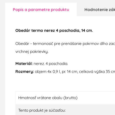
Popis a parametre produktu
Hodnotenie zá
Obedár termo nerez 4 poschodia, 14 cm.
Obedár - termonosič
pre
prenášanie
pokrmov
dlho
zac
vrchnej
pokrievky
.
Materiál
:
nerez
.
4
poschodia
.
Rozmery
:
objem
4x
0,9 l
,
pr
.
14
cm
,
celková
výška
35
c
Hmotnosť vrátane obalu (brutto)
Tento produkt je súčasťou: