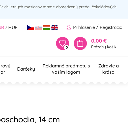
rúcich letných mesiacov máme obmedzený predaj čokoládových
/
Prihlásenie
Registrácia
UR
HUF
/
0,00 €
Prázdny košík
0
erový
Reklamné predmety s
Zdravie a
Darčeky
var
vaším logom
krása
oschodia, 14 cm