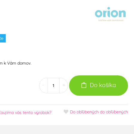
de
om k Vám domov.
Do košíka
-
+
Do obľúbených
do obľúbených
Zaujíma vás tento výrobok?