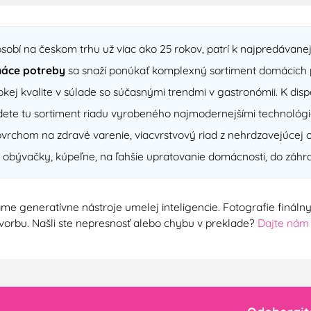
sobí na českom trhu už viac ako 25 rokov, patrí k najpredávan
áce potreby
sa snaží ponúkať komplexný sortiment domácich p
kej kvalite v súlade so súčasnými trendmi v gastronómii. K di
ete tu sortiment riadu vyrobeného najmodernejšími technológi
chom na zdravé varenie, viacvrstvový riad z nehrdzavejúcej o
 obývačky, kúpeľne, na ľahšie upratovanie domácnosti, do záhra
me generatívne nástroje umelej inteligencie. Fotografie finál
ú tvorbu. Našli ste nepresnosť alebo chybu v preklade?
Dajte nám