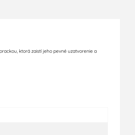
prackou
,
ktorá
zaistí jeho
pevné uzatvorenie
a