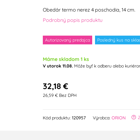
Obedár termo nerez 4 poschodia, 14 cm.
Podrobný popis produktu
Autorizovaný predajca
Posledný kus na skla
Máme skladom 1 ks
V utorok 11.08.
Môže byť k odberu alebo kuriér
32,18 €
26,59 € Bez DPH
Kód produktu:
120957
Výrobca:
ORION