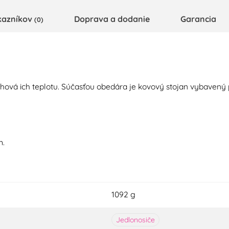
kazníkov
Doprava a dodanie
Garancia
(0)
hová ich
teplotu.
Súčasťou obedára je
kovový
stojan
vybavený
m
.
1092 g
Jedlonosiče