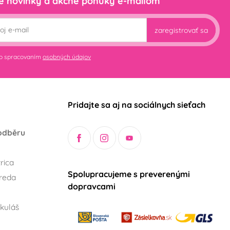
e novinky a akčné ponuky e-mailom
zaregistrovať sa
so spracovaním
osobných údajov
Pridajte sa aj na sociálnych sieťach
odběru
rica
Spolupracujeme s preverenými
reda
dopravcami
kuláš