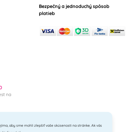
Bezpečný a jednoduchý spôsob
platieb
0
st na
jíma, aby sme mohli zlepšiť vaše skúsenosti na stránke. Ak vás