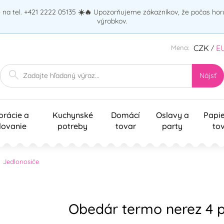
na tel. +421 2222 05135
☀️🔥
Upozorňujeme zákazníkov, že počas ho
výrobkov.
CZK
E
Mena:
/
Nájsť
orácie a
Kuchynské
Domácí
Oslavy a
Papi
lovanie
potreby
tovar
party
to
Jedlonosiče
Obedár termo nerez 4 p