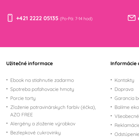
+421 2222 05135
(Po-Pá: 7-14 hod)
Užitečné informace
Informácie 
Ebook na stiahnutie zadarmo
Kontakty
Spotreba poťahovacie hmoty
Doprava
Porcie torty
Garancia b
Zloženie potravinárskych farbív (éčka),
Balíme eko
AZO FREE
Všeobecné
Alergény a zloženie výrobkov
Reklamáci
Bezlepkové cukrovinky
Odstúpenie