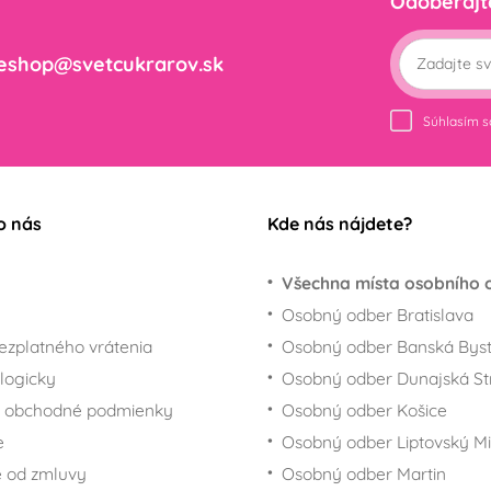
Odoberajt
eshop@svetcukrarov.sk
Súhlasím 
o nás
Kde nás nájdete?
Všechna místa osobního 
Osobný odber Bratislava
ezplatného vrátenia
Osobný odber Banská Byst
logicky
Osobný odber Dunajská St
 obchodné podmienky
Osobný odber Košice
e
Osobný odber Liptovský Mi
 od zmluvy
Osobný odber Martin