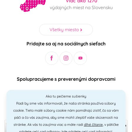
Viac ako 1270
výdajných miest na Slovensku
Všetky miesta
Pridajte sa aj na sociálnych sieťach
Spolupracujeme s preverenými dopravcami
Ako tu pečieme sušienky
Radi by sme vás informovali, že naša stránka používa súbory
Bezpečný a jednoduchý spôsob platieb
cookie. Tieto malé súbory cookie nám pomáhajú zistiť, čo sa vám
páči a čo vás zaujíma, aby sme mohli zlepšiť vaše skúsenosti na
stránke. Ak vás to zaujíma viac a máte radi
dlhé čítanie
, v pätičke
nájdete celý rad odkazov, kde nájdete celý rad informácií.