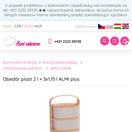
V prípade problémov s dokončením objednávky nás kontaktujte na
tel. +421 2222 05135
☀️🔥
Upozorňujeme zákazníkov, že počas horúcich
letných mesiacov máme obmedzený predaj čokoládových výrobkov.
Zadajte hľadaný výraz:
CZK
EUR
HUF
Mena:
Vyberte jazyk:
/
/
+421 2222 05135
0
Domovská stránka
Kuchynské potreby
Uchovávanie potravín
Jedlonosiče
Obedár plast 2 l + 3x1,15 l ALMI plus