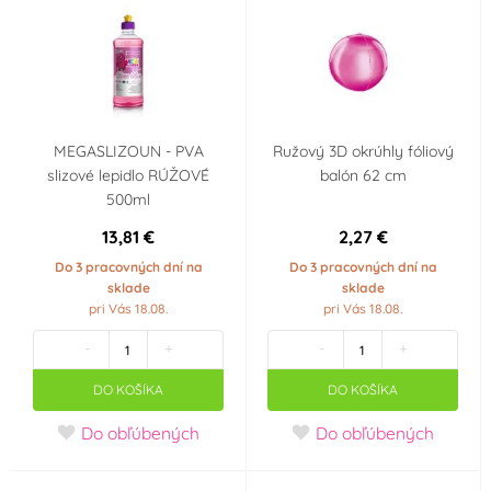
MEGASLIZOUN - PVA
Ružový 3D okrúhly fóliový
slizové lepidlo RÚŽOVÉ
balón 62 cm
500ml
13,81 €
2,27 €
Do 3 pracovných dní na
Do 3 pracovných dní na
sklade
sklade
pri Vás 18.08.
pri Vás 18.08.
-
+
-
+
DO KOŠÍKA
DO KOŠÍKA
Do obľúbených
Do obľúbených