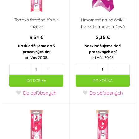
Tortová fontána číslo 4
Hmotnosť na balóniky
ružová
hviezda tmavo ružová
3,54 €
2,35 €
Naskladňujeme do 5
Naskladňujeme do 5
pracovných dní
pracovných dní
pri Vás 20.08.
pri Vás 20.08.
-
+
-
+
DO KOŠÍKA
DO KOŠÍKA
Do obľúbených
Do obľúbených