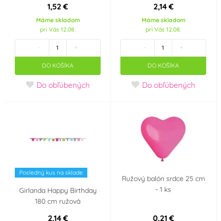
1,52 €
2,14 €
Folat
FUNNYFASHN
Máme skladom
Máme skladom
(1)
(0)
pri Vás 12.08.
pri Vás 12.08.
GoDan
Grabo
-
+
-
+
(3)
(0)
DO KOŠÍKA
DO KOŠÍKA
GUIRCA
GUIRMA
(1)
(0)
Do obľúbených
Do obľúbených
IDSYS
INTEX
(0)
(0)
KASPA
KINGOFBAL
(0)
(0)
LENA
LIGHT
(0)
(0)
Posledný kus na sklade
Ružový balón srdce 25 cm
MAZUREK
Megabublina
(0)
(1)
- 1 ks
Girlanda Happy Birthday
180 cm ružová
MFP Paper
ORION
(0)
(0)
2,14 €
0,21 €