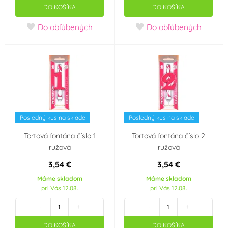
Party téma
DO KOŠÍKA
DO KOŠÍKA
Do obľúbených
Do obľúbených
Velký Gatsby
1. narozeniny klučičí
Vánoce
Smajlík
Pirátská párty
Promoce
Happy Birthday
Je to kluk!!
Posledný kus na sklade
Posledný kus na sklade
Tortová fontána číslo 1
Tortová fontána číslo 2
Je to holka!!
Baby Shower
ružová
ružová
3,54 €
3,54 €
Minecraft
Prasátko Peppa
Máme skladom
Máme skladom
pri Vás 12.08.
pri Vás 12.08.
Dětská párty
Balónková párty
-
+
-
+
Rozlučka se svobodou
Silvestr
DO KOŠÍKA
DO KOŠÍKA