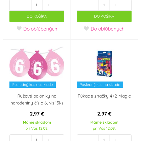
-
+
-
+
Černá
Červená
(35)
(43)
DO KOŠÍKA
DO KOŠÍKA
Fialová
Hnědá
(15)
(4)
Do obľúbených
Do obľúbených
Krémová (mokka)
Modrá
(80)
(1)
Modrozelená
Oranžová
(3)
(tyrkys)
(2)
Posledný kus na sklade
Posledný kus na sklade
Průhledná
Růžová
(1)
(39)
Ružové balóniky na
Fúkacie značky 4+2 Magic
narodeniny číslo 6, visí 5ks
Stříbrná
Šedá
(91)
(1)
2,97 €
2,97 €
Máme skladom
Máme skladom
Tělová
Zelená
(1)
(28)
pri Vás 12.08.
pri Vás 12.08.
-
+
-
+
Zlatá
Žlutozelená
(42)
(2)