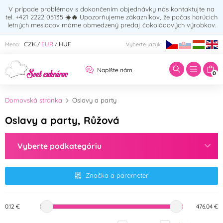
V prípade problémov s dokončením objednávky nás kontaktujte na
tel. +421 2222 05135
☀️🔥
Upozorňujeme zákazníkov, že počas horúcich
letných mesiacov máme obmedzený predaj čokoládových výrobkov.
Zadajte hľadaný výraz:
CZK
EUR
HUF
Mena:
Vyberte jazyk:
/
/
Napíšte nám
0
Domovská stránka
Oslavy a party
Oslavy a party, Růžová
Vyberte podkategóriu
Značka a parameter
0.12 €
476.04 €