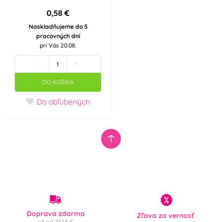
0,58 €
Naskladňujeme do 5
pracovných dní
pri Vás 20.08.
-
+
DO KOŠÍKA
Do obľúbených
Doprava zdarma
Zľava za vernosť
už od 74,18 €