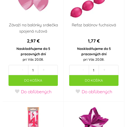
Závaží na balónky srdiečka
Reťaz balónov fuchsiová
spojená ružová
2,97 €
1,77 €
Naskladňujeme do 5
Naskladňujeme do 5
pracovných dní
pracovných dní
pri Vás 20.08.
pri Vás 20.08.
-
+
-
+
DO KOŠÍKA
DO KOŠÍKA
Do obľúbených
Do obľúbených