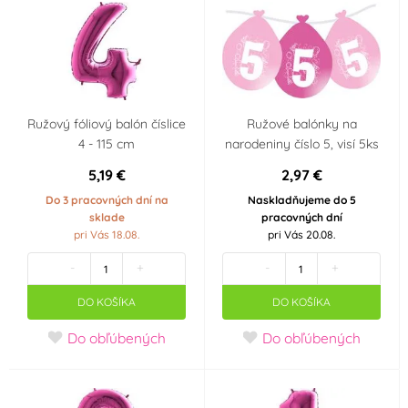
Ružový fóliový balón číslice
Ružové balónky na
4 - 115 cm
narodeniny číslo 5, visí 5ks
5,19 €
2,97 €
Do 3 pracovných dní na
Naskladňujeme do 5
sklade
pracovných dní
pri Vás 18.08.
pri Vás 20.08.
-
+
-
+
DO KOŠÍKA
DO KOŠÍKA
Do obľúbených
Do obľúbených