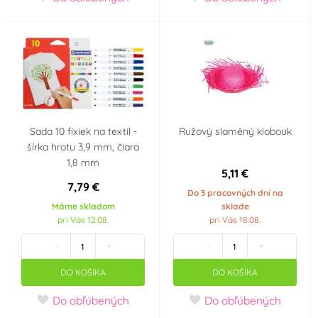
království
Narozeniny 30 let
Narozeniny 40 let
Narozeniny 50 let
Narozeniny 60 let
Máša a medvěd
Minions - Mimoni
Sada 10 fixiek na textil -
Ružový slaměný klobouk
šírka hrotu 3,9 mm, čiara
1,8 mm
Mickey a Minnie
Auta - Cars
5,11 €
Mouse
7,79 €
Do 3 pracovných dní na
Máme skladom
sklade
Pohádkové princezny
Panenka LOL Surprise
pri Vás 12.08.
pri Vás 18.08.
-
+
-
+
Fotbal
Halloween
DO KOŠÍKA
DO KOŠÍKA
Použití
Do obľúbených
Do obľúbených