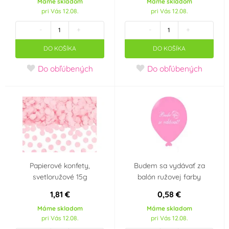
Máme skladom
Máme skladom
pri Vás 12.08.
pri Vás 12.08.
VOG
VYPRODEJ
(0)
(0)
-
+
-
+
DO KOŠÍKA
DO KOŠÍKA
Wiky
Wilton
(0)
(0)
Do obľúbených
Do obľúbených
WoldoClean®
xPartydeco
(0)
(0)
xWIKY
xx-AMSCAN
(0)
(0)
YIWU1
YIWU3
(0)
(0)
Zeelandia
(0)
Papierové konfety,
Budem sa vydávať za
svetloružové 15g
balón ružovej farby
Farba
1,81 €
0,58 €
Máme skladom
Máme skladom
Bílá
Bordó
(19)
(3)
pri Vás 12.08.
pri Vás 12.08.