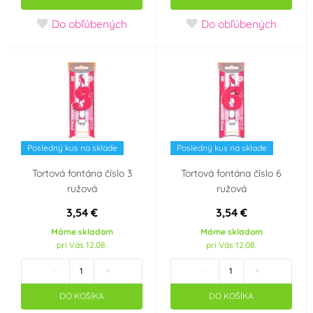
Do obľúbených
Do obľúbených
Svatba
Srdce - Valentýn
Pro obchod
Párty
Dětská párty holčičí
Klaun
Hvězdy
Ples
Posledný kus na sklade
Posledný kus na sklade
Tortová fontána číslo 3
Tortová fontána číslo 6
Puntíková párty
Garden párty
ružová
ružová
3,54 €
3,54 €
Karneval
Jake a piráti ze Země
Máme skladom
Máme skladom
Nezemě
pri Vás 12.08.
pri Vás 12.08.
-
+
-
+
Harry Potter
Veľká noc
DO KOŠÍKA
DO KOŠÍKA
Dinosaurus
Popelka Disney