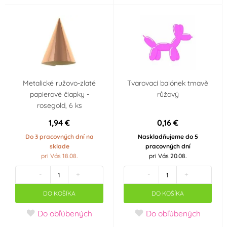
na gril
v elektrické troubě
v plynové troubě
v horkovzdušné
troubě
na elektrickém
na plynovém sporáku
sporáku
Metalické ružovo-zlaté
Tvarovací balónek tmavě
papierové čiapky -
růžový
na sklokeramickém
na indukčním sporáku
rosegold, 6 ks
sporáku
1,94 €
0,16 €
Krajina pôvodu
Do 3 pracovných dní na
Naskladňujeme do 5
sklade
pracovných dní
pri Vás 18.08.
pri Vás 20.08.
Česká republika
Itálie
-
+
-
+
Německo
DO KOŠÍKA
DO KOŠÍKA
Objem
Do obľúbených
Do obľúbených