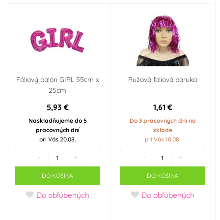
5 ml
1 000 ml
Fóliový balón GIRL 55cm x
Ružová foliová paruka
25cm
5,93 €
1,61 €
Naskladňujeme do 5
Do 3 pracovných dní na
pracovných dní
sklade
pri Vás 20.08.
pri Vás 18.08.
-
+
-
+
DO KOŠÍKA
DO KOŠÍKA
Do obľúbených
Do obľúbených