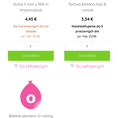
Stuha 5 mm x 500 m
Tortová fontána číslo 8
tmavoružová
ružová
4,45 €
3,54 €
Do 3 pracovných dní na
Naskladňujeme do 5
sklade
pracovných dní
pri Vás 18.08.
pri Vás 20.08.
-
+
-
+
DO KOŠÍKA
DO KOŠÍKA
Do obľúbených
Do obľúbených
Balónik písmeno O ružový