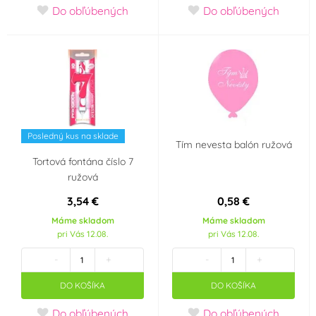
Do obľúbených
Do obľúbených
Miraculous - Kouzelná
Mořská panna
beruška a černý
kocour
Super Mario
Multicolor
Posledný kus na sklade
Hudební párty
Disco
Tím nevesta balón ružová
Tortová fontána číslo 7
ružová
1. narozeniny holčičí
Avengers
3,54 €
0,58 €
Spiderman
Tlapková patrola -
Máme skladom
Máme skladom
Paw Patrol
pri Vás 12.08.
pri Vás 12.08.
-
+
-
+
Jednorožec - Unicorn
Hello Kitty
DO KOŠÍKA
DO KOŠÍKA
Frozen - Ledové
Narozeniny 18 let
Do obľúbených
Do obľúbených