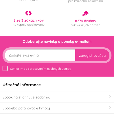
pre každého zákazníka
2 ze 3 zákazníkov
8274 druhov
nakupujú opakovane
cukrárskych potrieb
Odoberajte novinky a ponuky e-mailom
zaregistrovať sa
Súhlasím so spracovaním
osobných údajov
Užitečné informace
Ebook na stiahnutie zadarmo
Spotreba poťahovacie hmoty