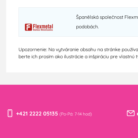
Španělská společnost Flexmet
podobách.
Upozornenie: Na vytváranie obsahu na stránke používa
berte ich prosím ako ilustrácie a inšpiráciu pre vlastn
+421 2222 05135
(Po-Pá: 7-14 hod)