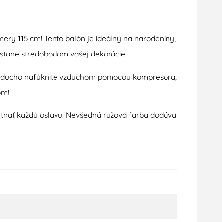
ery 115 cm! Tento balón je ideálny na narodeniny,
sa stane stredobodom vašej dekorácie.
jednoducho nafúknite vzduchom pomocou kompresora,
om!
hutnať každú oslavu. Nevšedná ružová farba dodáva