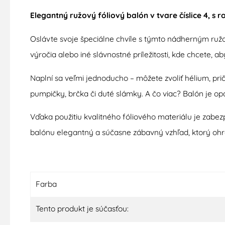
Elegantný ružový fóliový balón v tvare číslice 4, s 
Oslávte svoje špeciálne chvíle s týmto nádherným ružo
výročia alebo iné slávnostné príležitosti, kde chcete, 
Naplní sa veľmi jednoducho – môžete zvoliť hélium, p
pumpičky, brčka či duté slámky. A čo viac? Balón je op
Vďaka použitiu kvalitného fóliového materiálu je zabe
balónu elegantný a súčasne zábavný vzhľad, ktorý oh
Farba
Tento produkt je súčasťou: