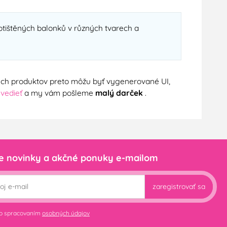
potištěných balonků v různých tvarech a
nych produktov preto môžu byť vygenerované UI,
 vedieť
a my vám pošleme
malý darček
.
e novinky a akčné ponuky e-mailom
zaregistrovať sa
so spracovaním
osobných údajov