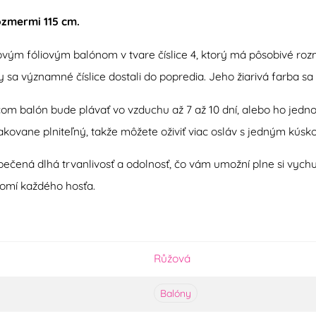
rozmermi 115 cm.
vým fóliovým balónom v tvare číslice 4, ktorý má pôsobivé rozm
aby sa významné číslice dostali do popredia. Jeho žiarivá farba 
ričom balón bude plávať vo vzduchu až 7 až 10 dní, alebo ho 
akovane plniteľný, takže môžete oživiť viac osláv s jedným kúsk
zpečená dlhá trvanlivosť a odolnosť, čo vám umožní plne si vyc
romí každého hosťa.
Růžová
Balóny