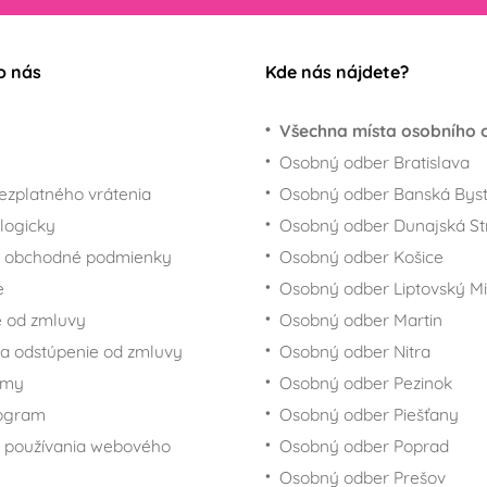
o nás
Kde nás nájdete?
Všechna místa osobního 
Osobný odber Bratislava
ezplatného vrátenia
Osobný odber Banská Byst
logicky
Osobný odber Dunajská St
 obchodné podmienky
Osobný odber Košice
e
Osobný odber Liptovský Mi
 od zmluvy
Osobný odber Martin
a odstúpenie od zmluvy
Osobný odber Nitra
rmy
Osobný odber Pezinok
rogram
Osobný odber Piešťany
 používania webového
Osobný odber Poprad
Osobný odber Prešov