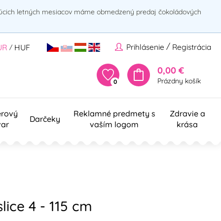
rúcich letných mesiacov máme obmedzený predaj čokoládových
/
Prihlásenie
Registrácia
UR
HUF
/
0,00 €
Prázdny košík
0
erový
Reklamné predmety s
Zdravie a
Darčeky
var
vaším logom
krása
lice 4 - 115 cm