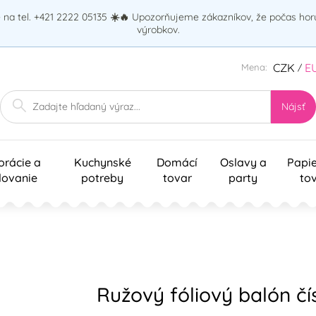
na tel. +421 2222 05135
☀️🔥
Upozorňujeme zákazníkov, že počas ho
výrobkov.
CZK
E
Mena:
/
Nájsť
orácie a
Kuchynské
Domácí
Oslavy a
Papi
lovanie
potreby
tovar
party
to
Ružový fóliový balón čís