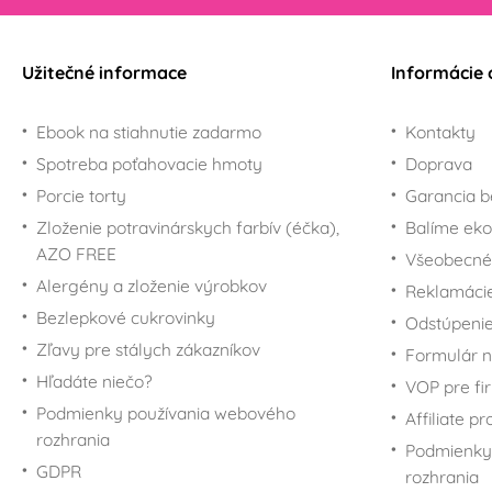
Užitečné informace
Informácie 
Ebook na stiahnutie zadarmo
Kontakty
Spotreba poťahovacie hmoty
Doprava
Porcie torty
Garancia b
Zloženie potravinárskych farbív (éčka),
Balíme eko
AZO FREE
Všeobecné
Alergény a zloženie výrobkov
Reklamáci
Bezlepkové cukrovinky
Odstúpenie
Zľavy pre stálych zákazníkov
Formulár n
Hľadáte niečo?
VOP pre fi
Podmienky používania webového
Affiliate p
rozhrania
Podmienky
GDPR
rozhrania