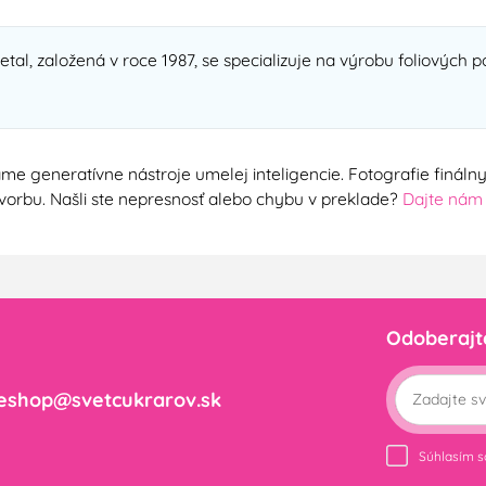
al, založená v roce 1987, se specializuje na výrobu foliových 
me generatívne nástroje umelej inteligencie. Fotografie finál
ú tvorbu. Našli ste nepresnosť alebo chybu v preklade?
Dajte nám
Odoberajt
eshop@svetcukrarov.sk
Súhlasím 