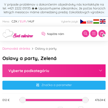
V prípade problémov s dokončením objednávky nás kontaktujte na
tel. +421 2222 05135
☀️🔥
Upozorňujeme zákazníkov, že počas horúcich
letných mesiacov máme obmedzený predaj čokoládových výrobkov.
Zadajte hľadaný výraz:
CZK
EUR
HUF
Mena:
Vyberte jazyk:
/
/
Napíšte nám
0
Domovská stránka
Oslavy a party
Oslavy a party, Zelená
Vyberte podkategóriu
Značka a parameter
0.12 €
476.04 €