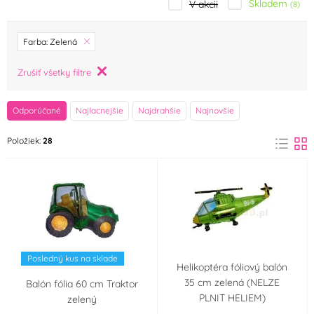
Skladem
V akcii
(8)
značka
Farba: Zelená
Amscan
Arpex
Zrušiť všetky filtre
(1)
(0)
BALLONPUB
BALONČ
Odporúčané
Najlacnejšie
Najdrahšie
Najnovšie
(0)
(0)
Položiek:
28
balonky.cz
Belbal
(0)
(2)
BUKÁČEK
Centropen
(0)
(3)
Decora
Dekora
(0)
(0)
Posledný kus na sklade
DIVJA
Europen Kids
(0)
(0)
Helikoptéra fóliový balón
35 cm zelená (NELZE
Balón fólia 60 cm Traktor
PLNIT HELIEM)
zelený
FLASHB
Flexmetal
(0)
(6)