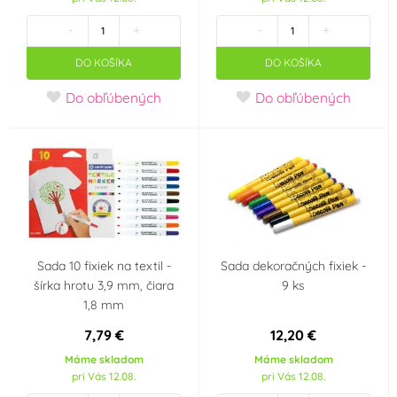
-
+
-
+
VOG
VYPRODEJ
(0)
(0)
DO KOŠÍKA
DO KOŠÍKA
Wiky
Wilton
(0)
(0)
Do obľúbených
Do obľúbených
WoldoClean®
xPartydeco
(0)
(0)
xWIKY
xx-AMSCAN
(0)
(0)
YIWU1
YIWU3
(0)
(0)
Sada 10 fixiek na textil -
Sada dekoračných fixiek -
Zeelandia
šírka hrotu 3,9 mm, čiara
9 ks
(0)
1,8 mm
Farba
7,79 €
12,20 €
Máme skladom
Máme skladom
Bílá
Bordó
(19)
(3)
pri Vás 12.08.
pri Vás 12.08.