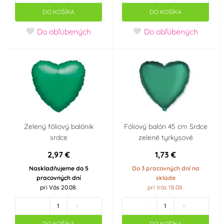
Party téma
DO KOŠÍKA
DO KOŠÍKA
Velký Gatsby
1. narozeniny klučičí
Do obľúbených
Do obľúbených
Vánoce
Smajlík
Pirátská párty
Promoce
Happy Birthday
Je to kluk!!
Zelený fóliový balónik
Fóliový balón 45 cm Srdce
srdce
zelené tyrkysové
Je to holka!!
Baby Shower
2,97 €
1,73 €
Minecraft
Prasátko Peppa
Naskladňujeme do 5
Do 3 pracovných dní na
pracovných dní
sklade
pri Vás 20.08.
pri Vás 18.08.
Dětská párty
Balónková párty
-
+
-
+
Rozlučka se svobodou
Silvestr
DO KOŠÍKA
DO KOŠÍKA