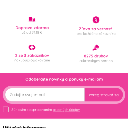
Doprava zdarma
Zľava za vernosť
už od 74,18 €
pre každého zákazníka
2 ze 3 zákazníkov
8275 druhov
nakupujú opakovane
cukrárskych potrieb
Odoberajte novinky a ponuky e-mailom
zaregistrovať sa
Súhlasím so spracovaním
osobných údajov
Užitečné informace