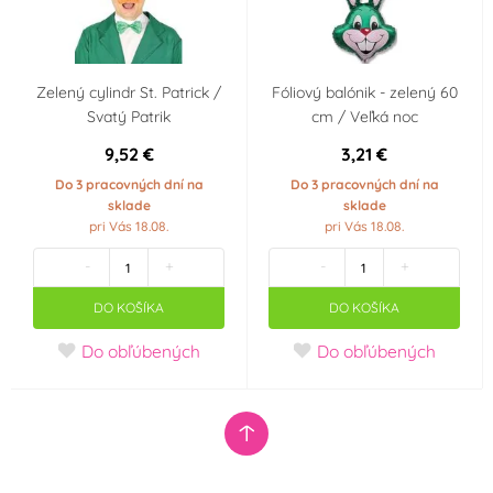
Zelený cylindr St. Patrick /
Fóliový balónik - zelený 60
Svatý Patrik
cm / Veľká noc
9,52 €
3,21 €
Do 3 pracovných dní na
Do 3 pracovných dní na
sklade
sklade
pri Vás 18.08.
pri Vás 18.08.
-
+
-
+
DO KOŠÍKA
DO KOŠÍKA
Do obľúbených
Do obľúbených