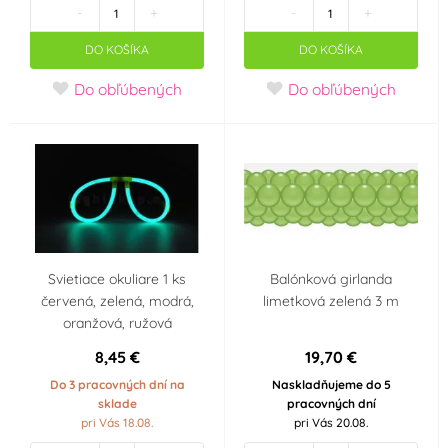
-
+
-
+
Černá
Červená
(35)
(43)
DO KOŠÍKA
DO KOŠÍKA
Fialová
Hnědá
(15)
(4)
Do obľúbených
Do obľúbených
Krémová (mokka)
Modrá
(80)
(1)
Modrozelená
Oranžová
(3)
(tyrkys)
(2)
Svietiace okuliare 1 ks
Balónková girlanda
Průhledná
Růžová
(1)
(39)
červená, zelená, modrá,
limetková zelená 3 m
oranžová, ružová
Stříbrná
Šedá
(91)
(1)
8,45 €
19,70 €
Do 3 pracovných dní na
Naskladňujeme do 5
Tělová
Zelená
(1)
(28)
sklade
pracovných dní
pri Vás 18.08.
pri Vás 20.08.
Zlatá
Žlutozelená
(42)
(2)