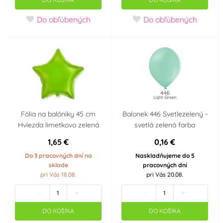
Do obľúbených
Do obľúbených
Svatba
Srdce - Valentýn
Pro obchod
Párty
Dětská párty holčičí
Klaun
Hvězdy
Ples
Fólia na balóniky 45 cm
Balonek 446 Svetlezelený -
Hviezda limetkovo zelená
svetlá zelená farba
Puntíková párty
Garden párty
1,65 €
0,16 €
Do 3 pracovných dní na
Naskladňujeme do 5
Karneval
Jake a piráti ze Země
sklade
pracovných dní
Nezemě
pri Vás 18.08.
pri Vás 20.08.
-
+
-
+
Harry Potter
Veľká noc
DO KOŠÍKA
DO KOŠÍKA
Dinosaurus
Popelka Disney