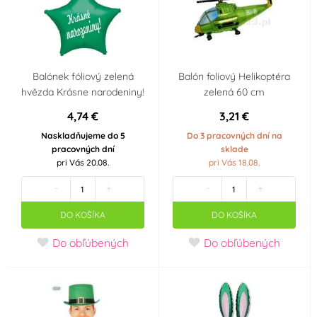
Balónek fóliový zelená
Balón foliový Helikoptéra
hvězda Krásne narodeniny!
zelená 60 cm
4,74 €
3,21 €
Naskladňujeme do 5
Do 3 pracovných dní na
pracovných dní
sklade
pri Vás 20.08.
pri Vás 18.08.
-
+
-
+
DO KOŠÍKA
DO KOŠÍKA
Do obľúbených
Do obľúbených