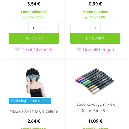
3,54 €
0,99 €
Folat
FUNNYFASHN
Máme skladom
Máme skladom
(2)
(0)
pri Vás 12.08.
pri Vás 12.08.
GoDan
Grabo
-
+
-
+
(4)
(0)
DO KOŠÍKA
DO KOŠÍKA
GUIRCA
GUIRMA
(1)
(0)
Do obľúbených
Do obľúbených
IDSYS
INTEX
(0)
(0)
KASPA
KINGOFBAL
(0)
(0)
LENA
LIGHT
(0)
(1)
Posledný kus na sklade
Sada kovových fixiek
MAZUREK
Megabublina
(0)
(0)
Decor Pen - 9 ks
MEGA PÁRTY Brýle zelené
2,64 €
11,09 €
MFP Paper
ORION
(0)
(0)
Máme skladom
Máme skladom