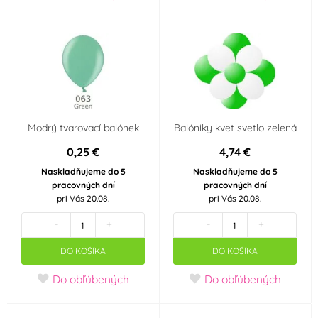
království
Narozeniny 30 let
Narozeniny 40 let
Narozeniny 50 let
Narozeniny 60 let
Máša a medvěd
Minions - Mimoni
Modrý tvarovací balónek
Balóniky kvet svetlo zelená
0,25 €
4,74 €
Mickey a Minnie
Auta - Cars
Naskladňujeme do 5
Naskladňujeme do 5
Mouse
pracovných dní
pracovných dní
pri Vás 20.08.
pri Vás 20.08.
Pohádkové princezny
Panenka LOL Surprise
-
+
-
+
DO KOŠÍKA
DO KOŠÍKA
Fotbal
Halloween
Do obľúbených
Do obľúbených
Použití