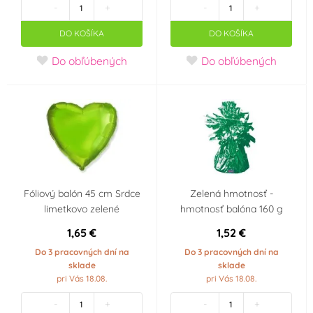
-
+
-
+
DO KOŠÍKA
DO KOŠÍKA
Žlutá
(15)
Do obľúbených
Do obľúbených
Materiál
Akryl
Dřevo
(2)
(0)
Guma
Kov
(0)
(0)
Litina
Nerez
(0)
(0)
Fóliový balón 45 cm Srdce
Zelená hmotnosť -
limetkovo zelené
hmotnosť balóna 160 g
Papír
Plast
(0)
(0)
1,65 €
1,52 €
Do 3 pracovných dní na
Do 3 pracovných dní na
Silikon
Sklo
(0)
(0)
sklade
sklade
pri Vás 18.08.
pri Vás 18.08.
Textil
(0)
-
+
-
+