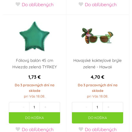
Do obľúbených
Do obľúbených
Miraculous - Kouzelná
Mořská panna
beruška a černý
kocour
Super Mario
Multicolor
Hudební párty
Disco
Fóliový balón 45 cm
Havajské koktejlové brýle
Hviezda zelená TYRKEY
zelené - Hawaii
1. narozeniny holčičí
Avengers
1,73 €
4,70 €
Do 3 pracovných dní na
Do 3 pracovných dní na
sklade
sklade
Spiderman
Tlapková patrola -
pri Vás 18.08.
pri Vás 18.08.
Paw Patrol
-
+
-
+
Jednorožec - Unicorn
Hello Kitty
DO KOŠÍKA
DO KOŠÍKA
Do obľúbených
Do obľúbených
Frozen - Ledové
Narozeniny 18 let