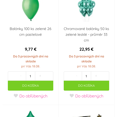
5 ml
1 000 ml
Balónky 100 ks zelené 26
Chromované balónky 50 ks
cm pastelové
zelené lesklé - průměr 33
cm
9,77 €
22,95 €
Do 3 pracovných dní na
Do 3 pracovných dní na
sklade
sklade
pri Vás 18.08.
pri Vás 18.08.
-
+
-
+
DO KOŠÍKA
DO KOŠÍKA
Do obľúbených
Do obľúbených