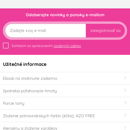
Odoberajte novinky a ponuky e-mailom
zaregistrovať sa
Súhlasím so spracovaním
osobných údajov
Užitečné informace
Ebook na stiahnutie zadarmo
Spotreba poťahovacie hmoty
Porcie torty
Zloženie potravinárskych farbív (éčka), AZO FREE
Alergény a zloženie výrobkov