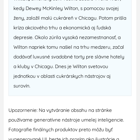
kedy Dewey McKinley Wilton, s pomocou svojej
ženy, založil malú cukráreň v Chicagu. Potom prišla
kríza akciového trhu a ekonomická aj ľudská
depresie. Okolo zúrila vysoká nezamestnanosť, a
Wilton napriek tomu našiel na trhu medzeru, začal
dodávať luxusné svadobné torty pre slávne hotely
a kluby v Chicagu. Dnes je Wilton svetovou
jednotkou v oblasti cukrárskych nástrojov aj
surovín.
Upozornenie: Na vytváranie obsahu na stránke
používame generatívne nástroje umelej inteligencie.
Fotografie finálnych produktov preto môžu byť
vygenerované UI, berte ich prosím ako ilustrácie a