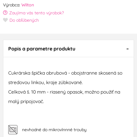
Výrobca:
Wilton
Zaujíma vás tento výrobok?
Do obľúbených
Popis a parametre produktu
Cukrárska
špička
obrubová
-
obojstranne
skosená
so
stredovou
linkou
,
kraje
zúbkované.
C
elková
š
.
10
mm
-
riasený
opasok,
možno použiť
na
malý
pripojovač.
nevhodné do mikrovlnnné trouby