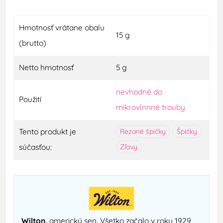
Hmotnosť vrátane obalu
15 g
(brutto)
Netto hmotnosť
5 g
nevhodné do
Použití
mikrovlnnné trouby
Tento produkt je
Rezané špičky
Špičky
súčasťou:
Zľavy
Wilton,
americký sen. Všetko začalo v roku 1929,