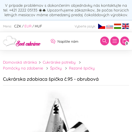
V prípade problémov s dokončením objednávky nás kontaktujte na
tel. +421 2222 05135
☀️🔥
Upozorňujeme zákazníkov, že počas horúcich
letných mesiacov máme obmedzený predaj čokoládových výrobkov.
Zadajte hľadaný výraz:
CZK
EUR
HUF
Mena:
Vyberte jazyk:
/
/
Napíšte nám
0
Domovská stránka
Cukrárske potreby
Pomôcky na zdobenie
Špičky
Rezané špičky
Cukrárska zdobiaca špička č.95 - obrubová