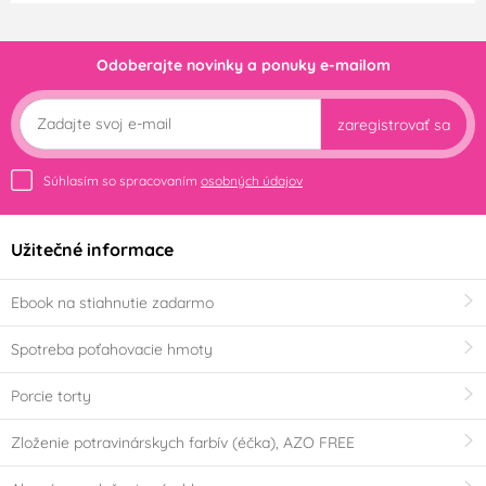
Odoberajte novinky a ponuky e-mailom
zaregistrovať sa
Súhlasím so spracovaním
osobných údajov
Užitečné informace
Ebook na stiahnutie zadarmo
Spotreba poťahovacie hmoty
Porcie torty
Zloženie potravinárskych farbív (éčka), AZO FREE