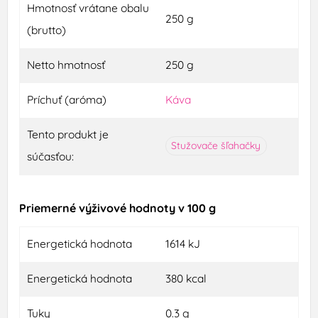
Hmotnosť vrátane obalu
250 g
(brutto)
Netto hmotnosť
250 g
Príchuť (aróma)
Káva
Tento produkt je
Stužovače šľahačky
súčasťou:
Priemerné výživové hodnoty v 100 g
Energetická hodnota
1614 kJ
Energetická hodnota
380 kcal
Tuky
0.3 g