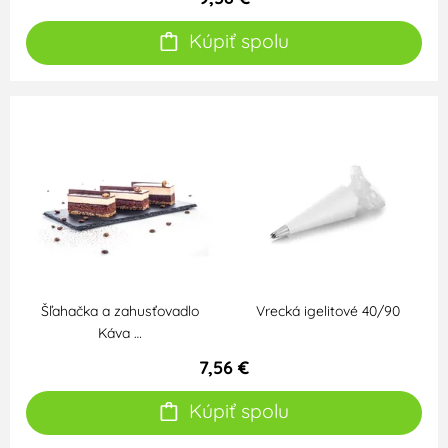
Kúpiť spolu
Šľahačka a zahusťovadlo
Vrecká igelitové 40/90
Káva …
7,56 €
Kúpiť spolu