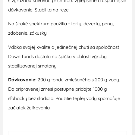
s výraznou kávovou príchuťou. Vylepšené a úspornejšie
dávkovanie. Stabilita na reze.
Na široké spektrum použitia - torty, dezerty, peny,
zdobenie, zákusky.
Vďaka svojej kvalite a jedinečnej chuti sa spoločnosť
Dawn funds dostala na špičku v oblasti výroby
stabilizovanej smotany.
Dávkovanie:
200 g fondu zmiešaného s 200 g vody.
Do pripravenej zmesi postupne pridajte 1000 g
šľahačky bez sladidla. Použitie teplej vody spomaľuje
začiatok želírovania.