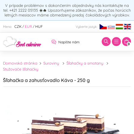
V prípade problémov s dokončením objednávky nás kontaktujte na
tel. +421 2222 05135
☀️🔥
Upozorňujeme zákazníkov, že počas horúcich
letných mesiacov máme obmedzený predaj čokoládových výrobkov.
Zadajte hľadaný výraz:
CZK
EUR
HUF
Mena:
Vyberte jazyk:
/
/
Napíšte nám
0
Domovská stránka
Suroviny
Šľahačky a smotany
Stužovače šľahačky
Šľahačka a zahusťovadlo Káva - 250 g