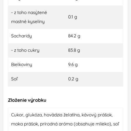
- z toho nasýtené
0.1 g
mastné kyseliny
Sacharidy
84.2 g
- z toho cukry
83.8 g
Bielkoviny
9.6 g
Soľ
0.2 g
Zloženie výrobku
Cukor, glukóza, hovädzia želatína, kávový prášok,
moka prášok, prírodná aróma (obsahuje mlieko), soľ