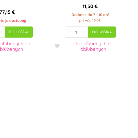
11,50 €
77,15 €
Dodanie do 7 - 10 dní
nie je dostupný
pri Vás 19.08.
+
-
+
DO KOŠÍKA
DO KOŠÍKA
obľúbených
do
Do obľúbených
do
bľúbených
obľúbených