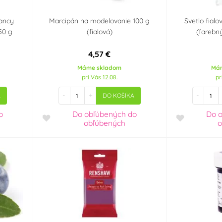
Fancy
Marcipán na modelovanie 100 g
Svetlo fial
50 g
(fialová)
(farebn
4,57 €
Máme skladom
Má
pri Vás 12.08.
pr
-
+
-
A
DO KOŠÍKA
o
Do obľúbených
do
Do 
obľúbených
o