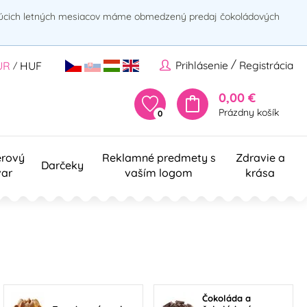
rúcich letných mesiacov máme obmedzený predaj čokoládových
/
Prihlásenie
Registrácia
UR
HUF
/
0,00 €
Prázdny košík
0
erový
Reklamné predmety s
Zdravie a
Darčeky
var
vaším logom
krása
Čokoláda a