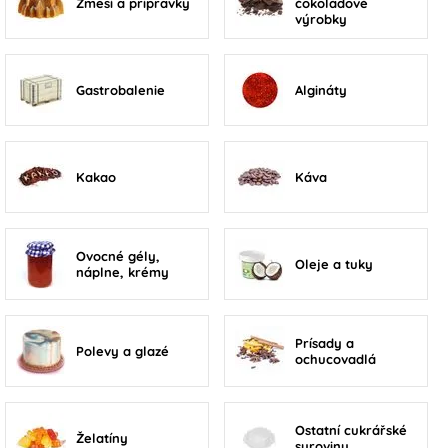
Zmesi a prípravky
čokoládové
výrobky
Gastrobalenie
Algináty
Kakao
Káva
Ovocné gély,
Oleje a tuky
náplne, krémy
Prísady a
Polevy a glazé
ochucovadlá
Ostatní cukrářské
Želatíny
suroviny