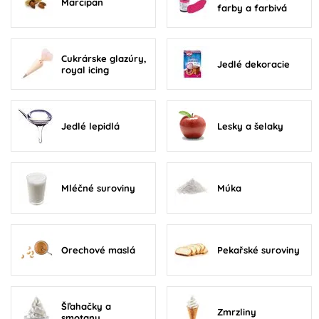
Marcipán
farby a farbivá
Cukrárske glazúry,
Jedlé dekoracie
royal icing
Jedlé lepidlá
Lesky a šelaky
Mléčné suroviny
Múka
Orechové maslá
Pekařské suroviny
Šľahačky a
Zmrzliny
smotany