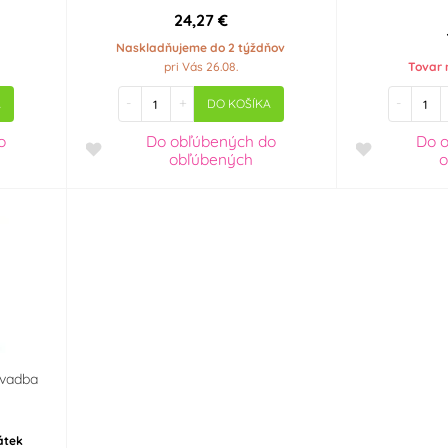
24,27 €
Naskladňujeme do 2 týždňov
pri Vás 26.08.
Tovar 
-
+
-
A
DO KOŠÍKA
o
Do obľúbených
do
Do 
obľúbených
o
svadba
átek