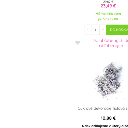
29,67 €
vykrajovačky
23,49 €
SpongeBoba
Pre fanúšikov Star
Máme skladom
Wars - Hviezdne vojny
pri Vás 12.08.
Pre fanúšikov Super
-
+
DO KOŠÍK
Maria
Do obľúbených
d
Pre fanúšikov Šmolkov
obľúbených
(The Smurfs)
Pre fanúšikov Labkovej
patroly - Paw Patrol
Pre fanúšikov Trolls
Cukrové dekorácie fialová 
10,88 €
Naskladňujeme v úterý a p