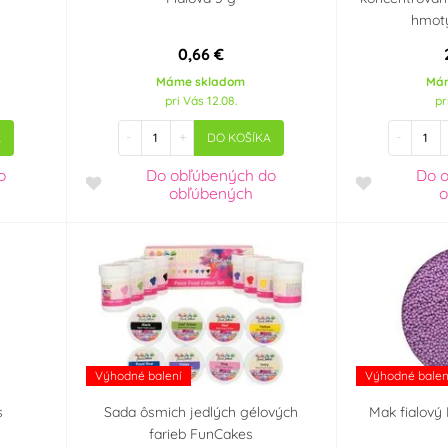
hmoty
0,66 €
Máme skladom
Má
pri Vás 12.08.
pr
-
+
-
A
DO KOŠÍKA
o
Do obľúbených
do
Do 
obľúbených
o
Výhodné balení
Výhodné balen
s
Sada ôsmich jedlých gélových
Mak fialový 
farieb FunCakes