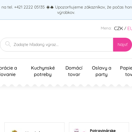
na tel. +421 2222 05135
☀️🔥
Upozorňujeme zákazníkov, že počas ho
výrobkov.
CZK
E
Mena:
/
Nájsť
orácie a
Kuchynské
Domácí
Oslavy a
Papi
lovanie
potreby
tovar
party
to
Potravinárske