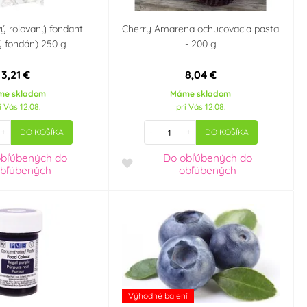
ový rolovaný fondant
Cherry Amarena ochucovacia pasta
ý fondán) 250 g
- 200 g
3,21 €
8,04 €
me skladom
Máme skladom
i Vás 12.08.
pri Vás 12.08.
+
-
+
DO KOŠÍKA
DO KOŠÍKA
obľúbených
do
Do obľúbených
do
bľúbených
obľúbených
Výhodné balení