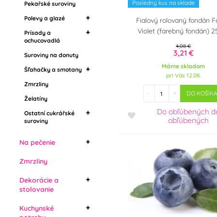
Posledný kus na sklade
Pekařské suroviny
Ochucovacie pasty,
Suroviny na donuty
Party téma
Polevy a glazé
Fialový rolovaný fondán 
arómy
Šľahačky a smotany
Violet (farebný fondán) 2
Prísady a
Zrkadlové polevy
ochucovadlá
Zmrzliny
Příchuť
4,08 €
Tukové polevy
3,21 €
Suroviny na donuty
Potravinárske arómy
Želatíny
Poleva v kôstkach
Máme skladom
Griláš (griliáž)
Šľahačky a smotany
Ostatní cukrářské
Krajina pôvodu
Drip polevy
pri Vás 12.08.
suroviny
Zmrzliny
Stužovače šľahačky
-
+
DO KOŠÍK
Rastlinné šľahačky
Želatíny
Objem
Do obľúbených
d
Živočišné šlehačky
Ostatní cukrářské
obľúbených
suroviny
label
Jedlé chladiace spreje
Na pečenie
Formy na bábovky
Zmrzliny
Tortové formy
Dekorácie a
Forma srnčí chrbát
Tortové formy s dnom
stolovanie
Tortové formy - ráfiky
Formy jednorazové
Brčka a slámky
Kuchynské
3D formy na pečenie a