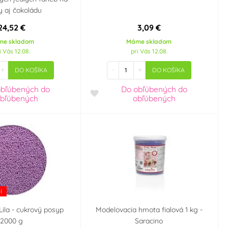
 aj čokoládu
24,52 €
3,09 €
me skladom
Máme skladom
i Vás 12.08.
pri Vás 12.08.
+
-
+
DO KOŠÍKA
DO KOŠÍKA
obľúbených
do
Do obľúbených
do
bľúbených
obľúbených
í
Lila - cukrový posyp
Modelovacia hmota fialová 1 kg -
2000 g
Saracino