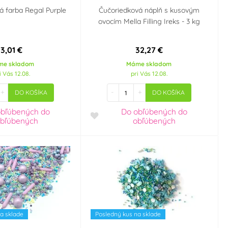
vá farba Regal Purple
Čučoriedková náplň s kusovým
ovocím Mella Filling Ireks - 3 kg
3,01 €
32,27 €
me skladom
Máme skladom
i Vás 12.08.
pri Vás 12.08.
+
-
+
DO KOŠÍKA
DO KOŠÍKA
obľúbených
do
Do obľúbených
do
bľúbených
obľúbených
a sklade
Posledný kus na sklade