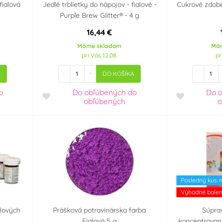
fialová
Jedlé trblietky do nápojov - fialové -
Cukrové zdobe
Purple Brew Glitter® - 4 g
16,44 €
Máme skladom
Má
pri Vás 12.08.
pr
-
+
-
A
DO KOŠÍKA
o
Do obľúbených
do
Do 
obľúbených
o
Posledný kus n
Výhodné balen
lových
Prášková potravinárska farba
Súpra
Fialová 5 g
koncentrovaný