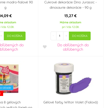
nie modro-fialové 90
Cukrové dekorácie Dino Jurassic -
g
dinosaurie dekorácie - 90 g
14,09 €
13,27 €
me skladom
Máme skladom
i Vás 12.08.
pri Vás 12.08.
+
-
+
DO KOŠÍKA
DO KOŠÍKA
obľúbených
do
Do obľúbených
do
bľúbených
obľúbených
a sklade
í
va 8 gélových
Gélové farby Wilton Violet (Fialová)
ch jedlých farieb na