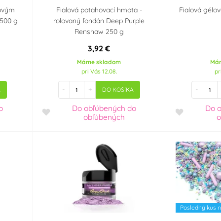
sovým
Fialová potahovací hmota -
Fialová gélo
 500 g
rolovaný fondán Deep Purple
Renshaw 250 g
3,92 €
Máme skladom
Má
pri Vás 12.08.
pr
-
+
-
A
DO KOŠÍKA
o
Do obľúbených
do
Do 
obľúbených
o
Posledný kus n