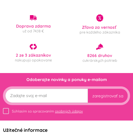
Doprava zdarma
Zľava za vernosť
už od 74,18 €
pre každého zákazníka
2 ze 3 zákazníkov
8266 druhov
nakupujú opakovane
cukrárskych potrieb
Odoberajte novinky a ponuky e-mailom
zaregistrovať sa
Súhlasím so spracovaním
osobných údajov
Užitečné informace