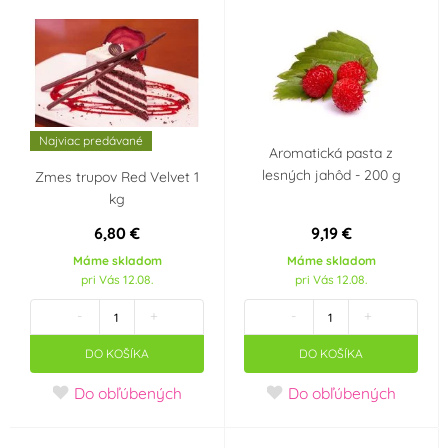
Disco
Hudební párty
Dinosaurus
Veľká noc
Angry Birds
Spiderman
Najviac predávané
Aromatická pasta z
Tlapková patrola -
Jednorožec - Unicorn
lesných jahôd - 200 g
Zmes trupov Red Velvet 1
Paw Patrol
kg
6,80 €
9,19 €
Barbie
Hello Kitty
Máme skladom
Máme skladom
pri Vás 12.08.
pri Vás 12.08.
Frozen - Ledové
Máša a medvěd
-
+
-
+
království
DO KOŠÍKA
DO KOŠÍKA
Minions - Mimoni
Krteček
Do obľúbených
Do obľúbených
Mickey a Minnie
Star Wars