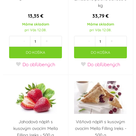
kg
13,35 €
33,79 €
Máme skladom
Máme skladom
pri Vás 12.08.
pri Vás 12.08.
-
+
-
+
DO KOŠÍKA
DO KOŠÍKA
Do obľúbených
Do obľúbených
Jahodová náplň s
Višňová náplň s kusovým
kusovým ovocím Mella
ovocím Mella Filling Ireks -
Filling Ireks - 500 g
500 g