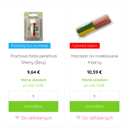
Party téma
Silvestr
Svatba
Srdce - Valentýn
Pro obchod
Posledný kus na sklade
Výhodné balení
Hvězdy
Ples
Prachová farba perleťová
Marcipán na modelovanie
Sherry (Šery)
4 barvy
Minecraft
Baby Shower
9,64 €
10,59 €
Máme skladom
Máme skladom
Je to holka!!
Je to kluk!!
pri Vás 12.08.
pri Vás 12.08.
-
+
-
+
SpongeBob
Vesmír
DO KOŠÍKA
DO KOŠÍKA
Rozlučka se svobodou
Dětská párty klučičí
Do obľúbených
Do obľúbených