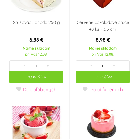
USA
Stužovač Jahoda 250 g
Červené čokoládové srdce
Objem
40 ks - 3,5 cm
7 ml
1 000 ml
6,88 €
8,98 €
Máme skladom
Máme skladom
pri Vás 12.08.
pri Vás 12.08.
VÝPRODEJ - Poslední šance ke koupi
-
+
-
+
DO KOŠÍKA
DO KOŠÍKA
Do obľúbených
Do obľúbených