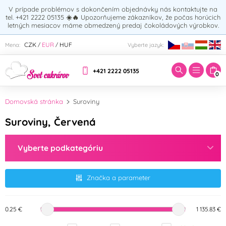
V prípade problémov s dokončením objednávky nás kontaktujte na
tel. +421 2222 05135
☀️🔥
Upozorňujeme zákazníkov, že počas horúcich
letných mesiacov máme obmedzený predaj čokoládových výrobkov.
Zadajte hľadaný výraz:
CZK
EUR
HUF
Mena:
Vyberte jazyk:
/
/
+421 2222 05135
0
Domovská stránka
Suroviny
Suroviny, Červená
Vyberte podkategóriu
Značka a parameter
0.25 €
1 135.83 €