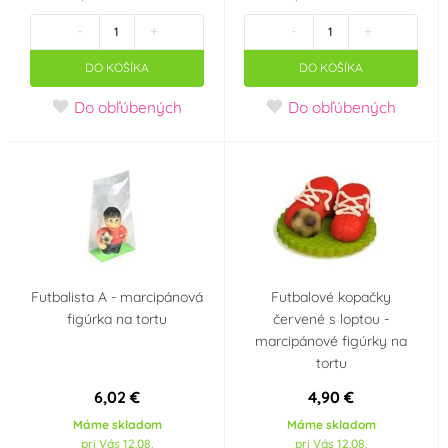
-
+
-
+
Vola Colori
Vortumnus
(1)
(0)
DO KOŠÍKA
DO KOŠÍKA
Wilton
WoldoClean®
(4)
(0)
Do obľúbených
Do obľúbených
WoldoHealth®
Zeelandia
(0)
(6)
Príchuť (aróma)
Borůvka
Citron
(0)
(0)
Čokoláda
Jahoda
(0)
(21)
Futbalista A - marcipánová
Futbalové kopačky
figúrka na tortu
červené s loptou -
marcipánové figúrky na
Malina
Mandle
(0)
(0)
tortu
6,02 €
4,90 €
Pomeranč
Třešeň, višeň
(1)
(0)
Máme skladom
Máme skladom
pri Vás 12.08.
pri Vás 12.08.