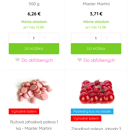
500 g
Master Martini
6,26 €
3,71 €
Máme skladom
Máme skladom
pri Vás 12.08.
pri Vás 12.08.
-
+
-
+
DO KOŠÍKA
DO KOŠÍKA
Do obľúbených
Do obľúbených
Výhodné balení
Posledný kus na sklade
Výhodné balení
Ružová jahodová poleva 1
kg - Master Martini
Zrkadlová poleva Jahoda 3