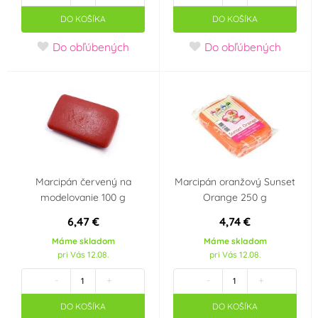
Modrozelená
Oranžová
(25)
DO KOŠÍKA
DO KOŠÍKA
(tyrkys)
(10)
Do obľúbených
Do obľúbených
Perleťová
Petrolejová
(3)
(1)
Průhledná
Růžová
(6)
(62)
Slonová kost
Stříbrná
(15)
(14)
Marcipán červený na
Marcipán oranžový Sunset
Šedá
Tělová
(5)
(3)
modelovanie 100 g
Orange 250 g
6,47 €
4,74 €
Vanilková
Zelená
(2)
(65)
Máme skladom
Máme skladom
pri Vás 12.08.
pri Vás 12.08.
Zlatá
Žlutá
(22)
(59)
-
+
-
+
Materiál
DO KOŠÍKA
DO KOŠÍKA