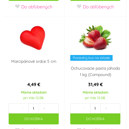
Cukrová hmota
Čokoláda
(0)
(0)
Do obľúbených
Do obľúbených
Kov
Marcipán
(0)
(13)
Výrobce deklaruje
Ne
Ano
(0)
(0)
Posledný kus na sklade
Bez konzervantů
E171 Free
Marcipánové srdce 5 cm
(3)
(6)
Ochucovacie pasta jahoda
1 kg (Compound)
Neobsahuje AZO
Bezlepkový výrobek -
barviva (AZO free)
neobsahuje lepek
(5)
4,49 €
31,49 €
(Gluten free)
(14)
Máme skladom
Máme skladom
pri Vás 12.08.
pri Vás 12.08.
Bez geneticky
Neobsahuje laktózu
-
+
-
+
modifikovaných
(Lactose free)
(4)
surovin (GMO free)
DO KOŠÍKA
DO KOŠÍKA
(11)