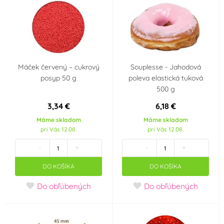
Mouse
Auta - Cars
Pohádkové princezny
Panenka LOL Surprise
Fotbal
Máček červený – cukrový
Souplesse - Jahodová
posyp 50 g
poleva elastická tuková
Halloween
500 g
Příchuť
3,34 €
6,18 €
Máme skladom
Máme skladom
jahoda
malina
pri Vás 12.08.
pri Vás 12.08.
-
+
-
+
čokoláda
mandle
DO KOŠÍKA
DO KOŠÍKA
pomeranč
Do obľúbených
Do obľúbených
Krajina pôvodu