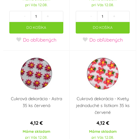
pri Vás 12.08.
pri Vás 12.08.
OFI Česko
ORION
(0)
(0)
-
+
-
+
Ostatní
PCB Creation
(0)
(0)
DO KOŠÍKA
DO KOŠÍKA
Do obľúbených
Do obľúbených
PME
Prospona
(4)
(0)
Rainbow Dust
Renshaw
(0)
(2)
Rose Decor
Saracino
(0)
(0)
Sonneveld Holandsko
Südzucker Franken
(0)
Cukrová dekorácia - Astra
Cukrová dekorácia - Kvety
(0)
35 ks červená
jednoduché s lístkom 35 ks
červené
Sugarflair Colours
SvětCukrářů.cz
(6)
(0)
4,12 €
4,12 €
Máme skladom
Máme skladom
topCake
Unigra S.r.I. Italy
(0)
(0)
pri Vás 12.08.
pri Vás 12.08.