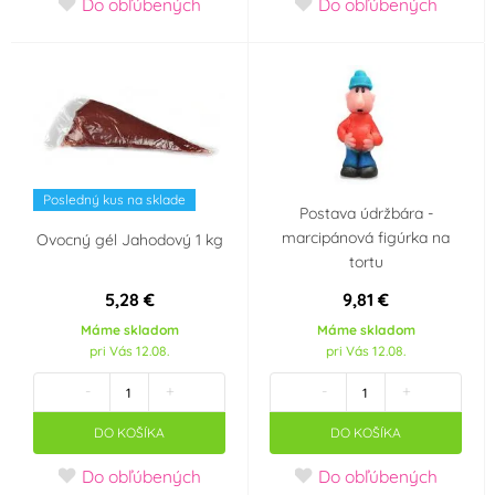
Do obľúbených
Do obľúbených
Snížený obsah cukru
Vhodné pro RAW
(Low Sugar) nebo bez
recepty
(0)
cukru
(2)
Certified E-Friendly
Neobsahuje palmový
Food (CEFF) -
olej
(5)
potraviny bez
Posledný kus na sklade
Postava údržbára -
zbytečné chemie
(0)
marcipánová figúrka na
Ovocný gél Jahodový 1 kg
tortu
Vhodné pro
Vhodné pro vegany
5,28 €
9,81 €
vegetariány
(5)
(3)
Máme skladom
Máme skladom
pri Vás 12.08.
pri Vás 12.08.
Neobsahuje
Košer (kosher)
(13)
-
+
-
+
transmastné kyseliny
(TFA Free)
(3)
DO KOŠÍKA
DO KOŠÍKA
Do obľúbených
Do obľúbených
Halal
(1)