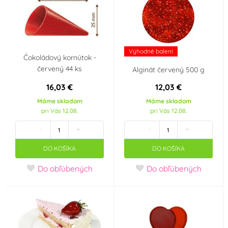
CN
TH
IT
NL
Výhodné balení
HU
GB
Čokoládový kornútok -
červený 44 ks
Alginát červený 500 g
AU
BE
16,03 €
12,03 €
Máme skladom
Máme skladom
-
Česká republika
pri Vás 12.08.
pri Vás 12.08.
-
+
-
+
Chorvatsko
Francie
DO KOŠÍKA
DO KOŠÍKA
Itálie
Holandsko
Do obľúbených
Do obľúbených
Dánsko
Belgie
Velká Británie
Německo