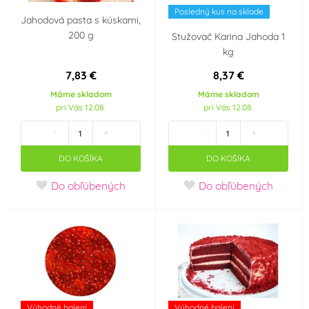
Posledný kus na sklade
Jahodová pasta s kúskami,
200 g
Stužovač Karina Jahoda 1
kg
7,83 €
8,37 €
Máme skladom
Máme skladom
pri Vás 12.08.
pri Vás 12.08.
-
+
-
+
DO KOŠÍKA
DO KOŠÍKA
Do obľúbených
Do obľúbených
Výhodné balení
Výhodné balení