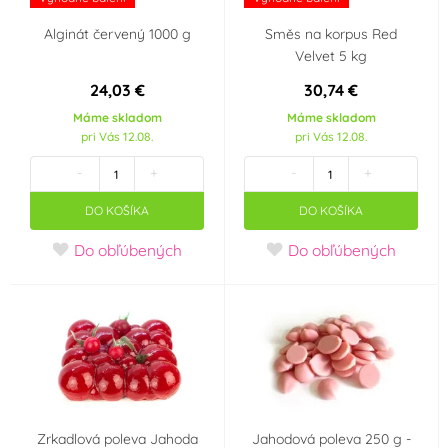
Alginát červený 1000 g
Směs na korpus Red
Velvet 5 kg
24,03 €
30,74 €
Máme skladom
Máme skladom
pri Vás 12.08.
pri Vás 12.08.
-
+
-
+
DO KOŠÍKA
DO KOŠÍKA
Do obľúbených
Do obľúbených
Zrkadlová poleva Jahoda
Jahodová poleva 250 g -