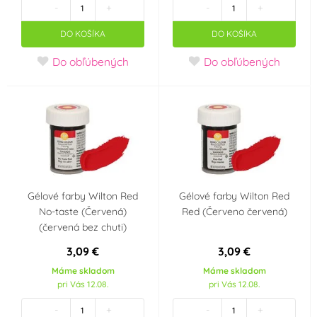
Ananas
Smetana, mléko,
(0)
-
+
-
+
jogurt
(0)
DO KOŠÍKA
DO KOŠÍKA
Neutrál
(0)
Do obľúbených
Do obľúbených
Farba
Bílá
Bordó
(81)
(4)
Bronzová
Černá
(4)
(34)
Gélové farby Wilton Red
Gélové farby Wilton Red
Červená
Fialová
(113)
(21)
No-taste (Červená)
Red (Červeno červená)
(červená bez chuti)
Hnědá
Krémová (mokka)
(56)
3,09 €
3,09 €
(3)
Máme skladom
Máme skladom
pri Vás 12.08.
pri Vás 12.08.
Meruňková
Modrá
(7)
(67)
-
+
-
+