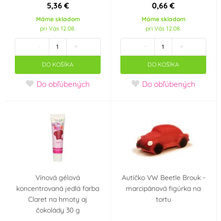
5,36 €
0,66 €
Dekora
deZaan
Máme skladom
Máme skladom
(0)
(0)
pri Vás 12.08.
pri Vás 12.08.
-
+
-
+
Diamant
Dobla
(0)
(0)
DO KOŠÍKA
DO KOŠÍKA
Fabbri 1905
Fagoš
(0)
(0)
Do obľúbených
Do obľúbených
Farcitella
Flemings
(0)
(0)
Fractal
Frischmann
(0)
(16)
FunCakes
Günthart
(21)
(0)
Vínová gélová
Autíčko VW Beetle Brouk -
Hamé
Happy Sprinkles
(0)
(0)
koncentrovaná jedlá farba
marcipánová figúrka na
Claret na hmoty aj
tortu
Helcom
Holandsko
čokolády 30 g
(0)
(0)