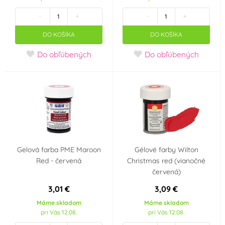
Vanilka
Tropické ovoce
(0)
(0)
-
+
-
+
Lesní ovoce
Pistácie
(0)
(0)
DO KOŠÍKA
DO KOŠÍKA
Do obľúbených
Do obľúbených
Karamel
Káva
(0)
(0)
Ostružiny
Meruňka
(0)
(0)
Banán
Lískové oříšky
(0)
(0)
Limetka
Hruška
(0)
(0)
Gelová farba PME Maroon
Gélové farby Wilton
Red - červená
Christmas red (vianočné
Slaný karamel
Tiramisu
červená)
(0)
(0)
3,01 €
3,09 €
Kokos
Arašídy
(0)
(0)
Máme skladom
Máme skladom
pri Vás 12.08.
pri Vás 12.08.