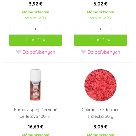
3,92 €
6,02 €
ICAM S.p.A.
Irca
(0)
(0)
Máme skladom
Máme skladom
pri Vás 12.08.
pri Vás 12.08.
IREKS
Joypaste
(7)
(0)
-
+
-
+
DO KOŠÍKA
DO KOŠÍKA
K-Decor
K2
(0)
(0)
Do obľúbených
Do obľúbených
Kingcakes
Kovandovi
(0)
(0)
Laped
Lotus
(0)
(0)
Master Martini
Modecor
(3)
(0)
Farba v spreji červená
Cukrárske zdobiace
Monaco
Naarmann
(0)
(0)
perleťová 100 ml
srdiečka 50 g
16,69 €
3,05 €
Odense
Odense Marcipan
(0)
(1)
Máme skladom
Máme skladom