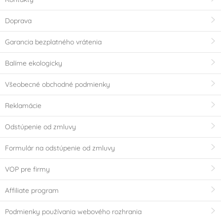
USA
Doprava
Objem
Garancia bezplatného vrátenia
7 ml
1 000 ml
Balíme ekologicky
Všeobecné obchodné podmienky
VÝPRODEJ - Poslední šance ke koupi
Reklamácie
Odstúpenie od zmluvy
Formulár na odstúpenie od zmluvy
VOP pre firmy
Affiliate program
Podmienky používania webového rozhrania