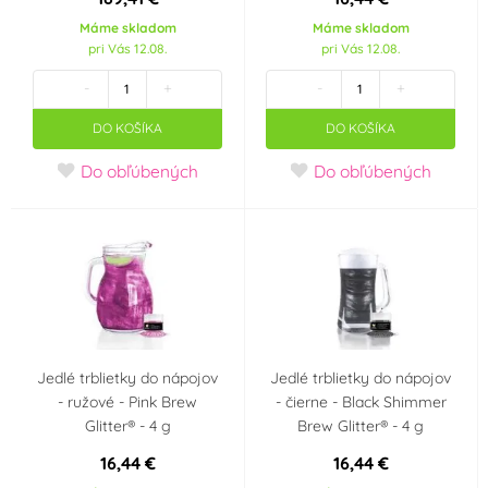
Ananas
Smetana, mléko,
(0)
jogurt
(0)
Máme skladom
Máme skladom
pri Vás 12.08.
pri Vás 12.08.
Neutrál
-
+
-
+
(0)
DO KOŠÍKA
DO KOŠÍKA
Farba
Do obľúbených
Do obľúbených
Bílá
Bordó
(2)
(0)
Bronzová
Černá
(1)
(2)
Červená
Fialová
(2)
(1)
Hnědá
Krémová (mokka)
(1)
Jedlé trblietky do nápojov
Jedlé trblietky do nápojov
(0)
- ružové - Pink Brew
- čierne - Black Shimmer
Glitter® - 4 g
Brew Glitter® - 4 g
Meruňková
Modrá
(0)
(2)
16,44 €
16,44 €