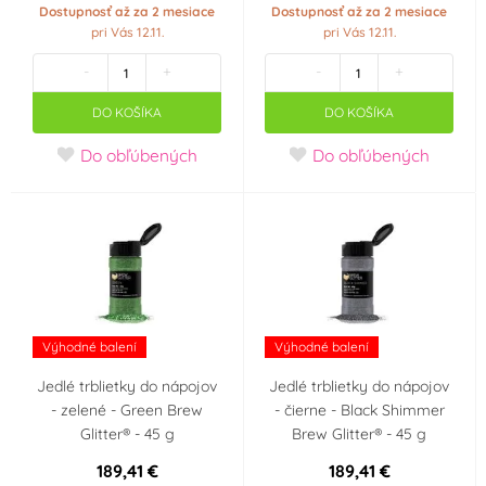
Dostupnosť až za 2 mesiace
Dostupnosť až za 2 mesiace
Party téma
pri Vás 12.11.
pri Vás 12.11.
-
+
-
+
Silvestr
Svatba
DO KOŠÍKA
DO KOŠÍKA
Srdce - Valentýn
Pro obchod
Do obľúbených
Do obľúbených
Hvězdy
Ples
Minecraft
Baby Shower
Je to holka!!
Je to kluk!!
Výhodné balení
Výhodné balení
SpongeBob
Vesmír
Jedlé trblietky do nápojov
Jedlé trblietky do nápojov
- zelené - Green Brew
- čierne - Black Shimmer
Rozlučka se svobodou
Dětská párty klučičí
Glitter® - 45 g
Brew Glitter® - 45 g
189,41 €
189,41 €