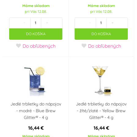
Máme skladom
Máme skladom
OFI Česko
ORION
(0)
(0)
pri Vás 12.08.
pri Vás 12.08.
-
+
-
+
Ostatní
PCB Creation
(0)
(0)
DO KOŠÍKA
DO KOŠÍKA
PME
Prospona
(0)
(0)
Do obľúbených
Do obľúbených
Rainbow Dust
Renshaw
(0)
(0)
Rose Decor
Saracino
(0)
(0)
Sonneveld Holandsko
Südzucker Franken
(0)
(0)
Jedlé trblietky do nápojov
Jedlé trblietky do nápojov
- modré - Blue Brew
- žlté/zlaté - Yellow Brew
Sugarflair Colours
SvětCukrářů.cz
(0)
(0)
Glitter® - 4 g
Glitter® - 4 g
16,44 €
16,44 €
topCake
Unigra S.r.I. Italy
(0)
(0)
Máme skladom
Máme skladom