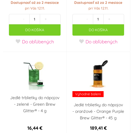
Dostupnosť až za 2 mesiace
Dostupnosť až za 2 mesiace
pri Vás 12.11.
pri Vás 12.11.
Snížený obsah cukru
Vhodné pro RAW
(Low Sugar) nebo bez
recepty
(0)
-
+
-
+
cukru
(16)
DO KOŠÍKA
DO KOŠÍKA
Certified E-Friendly
Neobsahuje palmový
Do obľúbených
Do obľúbených
Food (CEFF) -
olej
(0)
potraviny bez
zbytečné chemie
(0)
Vhodné pro
Vhodné pro vegany
vegetariány
(0)
(16)
Výhodné balení
Jedlé trblietky do nápojov
Neobsahuje
Košer (kosher)
(16)
- zelené - Green Brew
Jedlé trblietky do nápojov
transmastné kyseliny
Glitter® - 4 g
- oranžové - Orange Purple
(TFA Free)
(0)
Brew Glitter® - 45 g
16,44 €
189,41 €
Halal
(0)