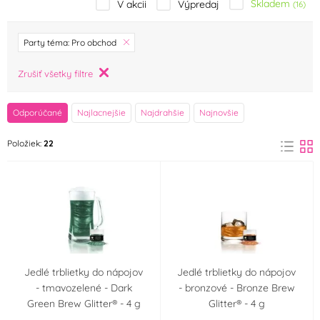
Skladem
V akcii
Výpredaj
(16)
značka
Party téma: Pro obchod
AROCO
Arpex
Zrušiť všetky filtre
(0)
(0)
Bakbel
Barbara Luijckx
Odporúčané
Najlacnejšie
Najdrahšie
Najnovšie
(0)
(0)
Položiek:
22
Bohemilk
breAd. & edible
(0)
(0)
Brew Glitter
Cake Star
(22)
(0)
Callebaut
Colour Mill
(0)
(0)
Credin
Crisco
(0)
(0)
Jedlé trblietky do nápojov
Jedlé trblietky do nápojov
- tmavozelené - Dark
- bronzové - Bronze Brew
Green Brew Glitter® - 4 g
Glitter® - 4 g
Dawn
Decora
(0)
(0)