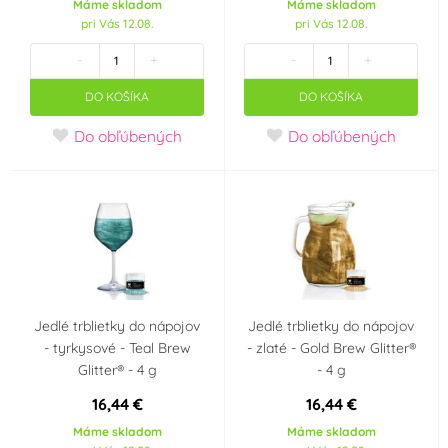
Máme skladom
Máme skladom
Modrozelená
Oranžová
(2)
pri Vás 12.08.
pri Vás 12.08.
(tyrkys)
(2)
-
+
-
+
Perleťová
Petrolejová
(0)
(0)
DO KOŠÍKA
DO KOŠÍKA
Do obľúbených
Do obľúbených
Průhledná
Růžová
(3)
(2)
Slonová kost
Stříbrná
(0)
(3)
Šedá
Tělová
(1)
(0)
Vanilková
Zelená
(0)
(3)
Jedlé trblietky do nápojov
Jedlé trblietky do nápojov
- tyrkysové - Teal Brew
- zlaté - Gold Brew Glitter®
Zlatá
Žlutá
Glitter® - 4 g
- 4 g
(4)
(2)
16,44 €
16,44 €
Materiál
Máme skladom
Máme skladom