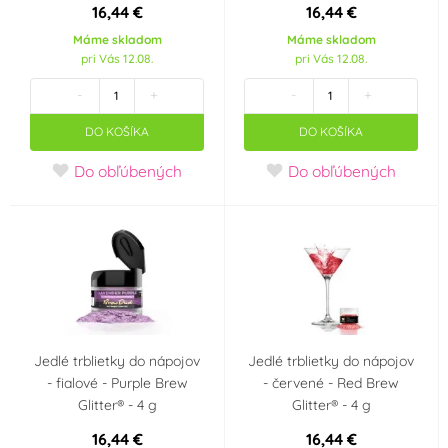
16,44 €
16,44 €
ICAM S.p.A.
Irca
(0)
(0)
Máme skladom
Máme skladom
pri Vás 12.08.
pri Vás 12.08.
IREKS
Joypaste
(0)
(0)
-
+
-
+
DO KOŠÍKA
DO KOŠÍKA
K-Decor
K2
(0)
(0)
Do obľúbených
Do obľúbených
Kingcakes
Kovandovi
(0)
(0)
Laped
Lotus
(0)
(0)
Master Martini
Modecor
(0)
(0)
Jedlé trblietky do nápojov
Jedlé trblietky do nápojov
Monaco
Naarmann
(0)
(0)
- fialové - Purple Brew
- červené - Red Brew
Glitter® - 4 g
Glitter® - 4 g
Odense
Odense Marcipan
(0)
(0)
16,44 €
16,44 €