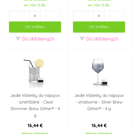
pri Vás 12.08.
pri Vás 12.08.
Vola Colori
Vortumnus
(0)
(0)
-
+
-
+
DO KOŠÍKA
DO KOŠÍKA
Wilton
WoldoClean®
(0)
(0)
Do obľúbených
Do obľúbených
WoldoHealth®
Zeelandia
(0)
(0)
Príchuť (aróma)
Borůvka
Citron
(0)
(0)
Čokoláda
Jahoda
(0)
(0)
Jedlé trblietky do nápojov
Jedlé trblietky do nápojov
- priehľadné - Clear
- strieborné - Silver Brew
Malina
Mandle
(0)
(0)
Shimmer Brew Glitter® - 4
Glitter® - 4 g
g
Pomeranč
Třešeň, višeň
(0)
(0)
16,44 €
16,44 €
Máme skladom
Máme skladom