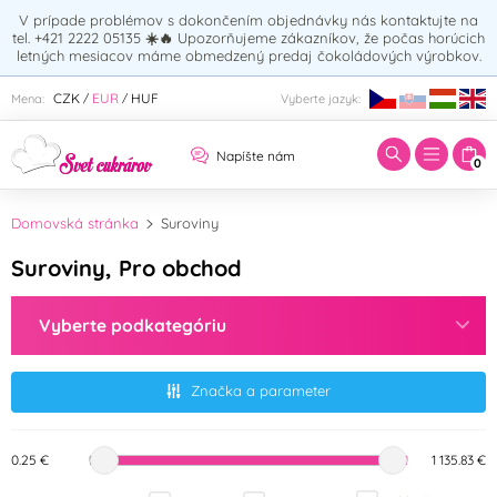
V prípade problémov s dokončením objednávky nás kontaktujte na
tel. +421 2222 05135
☀️🔥
Upozorňujeme zákazníkov, že počas horúcich
letných mesiacov máme obmedzený predaj čokoládových výrobkov.
Zadajte hľadaný výraz:
CZK
EUR
HUF
Mena:
Vyberte jazyk:
/
/
Napíšte nám
0
Domovská stránka
Suroviny
Suroviny, Pro obchod
Vyberte podkategóriu
Značka a parameter
0.25 €
1 135.83 €