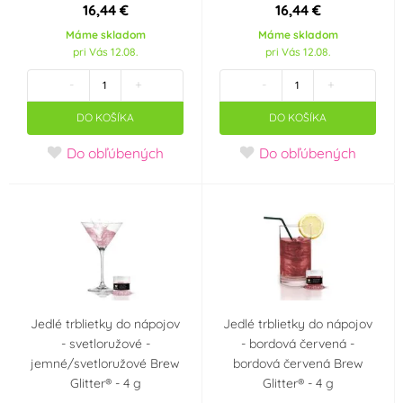
16,44 €
16,44 €
Dekora
deZaan
Máme skladom
Máme skladom
(0)
(0)
pri Vás 12.08.
pri Vás 12.08.
-
+
-
+
Diamant
Dobla
(0)
(0)
DO KOŠÍKA
DO KOŠÍKA
Fabbri 1905
Fagoš
(0)
(0)
Do obľúbených
Do obľúbených
Farcitella
Flemings
(0)
(0)
Fractal
Frischmann
(0)
(0)
FunCakes
Günthart
(0)
(0)
Jedlé trblietky do nápojov
Jedlé trblietky do nápojov
Hamé
Happy Sprinkles
(0)
(0)
- svetloružové -
- bordová červená -
jemné/svetloružové Brew
bordová červená Brew
Helcom
Holandsko
Glitter® - 4 g
Glitter® - 4 g
(0)
(0)