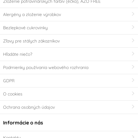
CN
TH
Zloženie potravinárskych farbív (éčka), AZO FREE
Alergény a zloženie výrobkov
IT
NL
Bezlepkové cukrovinky
HU
GB
Zľavy pre stálych zákazníkov
AU
BE
Hľadáte niečo?
-
Česká republika
Podmienky používania webového rozhrania
GDPR
Chorvatsko
Francie
O cookies
Itálie
Holandsko
Ochrana osobných údajov
Dánsko
Belgie
Informácie o nás
Velká Británie
Německo
Kontakty