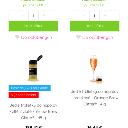
Vanilka
Tropické ovoce
(0)
(0)
pri Vás 12.08.
pri Vás 12.08.
-
+
-
+
Lesní ovoce
Pistácie
(0)
(0)
DO KOŠÍKA
DO KOŠÍKA
Karamel
Káva
(0)
(0)
Do obľúbených
Do obľúbených
Ostružiny
Meruňka
(0)
(0)
Banán
Lískové oříšky
(0)
(0)
Limetka
Hruška
(0)
(0)
Posledný kus na sklade
Jedlé trblietky do nápojov
Výhodné balení
Slaný karamel
Tiramisu
- oranžové - Orange Brew
(0)
(0)
Glitter® - 4 g
Jedlé trblietky do nápojov
- žlté / zlaté - Yellow Brew
Kokos
Arašídy
(0)
(0)
Glitter® - 45 g
189,41 €
16,44 €