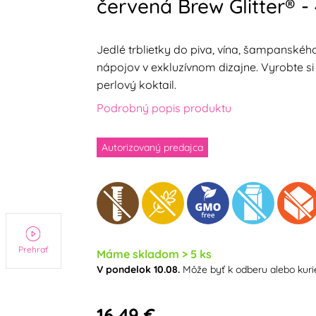
červená Brew Glitter® -
Jedlé trblietky do piva, vína, šampanského
nápojov v exkluzívnom dizajne. Vyrobte si 
perlový koktail.
Podrobný popis produktu
Autorizovaný predajca
Prehrať
Máme skladom > 5 ks
V pondelok 10.08.
Môže byť k odberu alebo kur
16,49 €