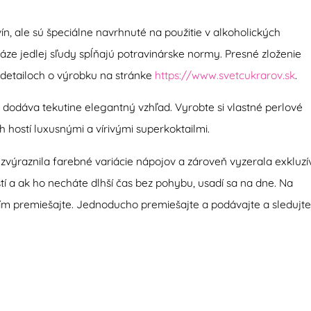
ín, ale sú špeciálne navrhnuté na použitie v alkoholických
báze jedlej sľudy spĺňajú potravinárske normy. Presné zloženie
v detailoch o výrobku na stránke
https://www.svetcukrarov.sk
.
 a dodáva tekutine elegantný vzhľad. Vyrobte si vlastné perlové
 hostí luxusnými a vírivými superkoktailmi.
 zvýraznila farebné variácie nápojov a zároveň vyzerala exkluz
tí a ak ho necháte dlhší čas bez pohybu, usadí sa na dne. Na
ím premiešajte. Jednoducho premiešajte a podávajte a sledujte