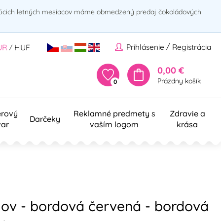
rúcich letných mesiacov máme obmedzený predaj čokoládových
/
Prihlásenie
Registrácia
UR
HUF
/
0,00 €
Prázdny košík
0
erový
Reklamné predmety s
Zdravie a
Darčeky
var
vaším logom
krása
ojov - bordová červená - bordová