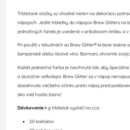
Trblietavé vločky sú vhodné nielen na dekoráciu potrav
nápojoch. Jedlé trblietky do nápojov Brew Glitters na 
jednotlivých farieb je uvedené v príbalovom letáku a 
Pri použití v tekutinách sa Brew Glitter® krásne leskne
šampanské alebo lávové víno. Barmani, ohromte svojich
Každá jedinečná farba je navrhnutá tak, aby špeciálne
a skutočne veľkolepo. Brew Glitter sa v nápoji nerozpus
dosiahnutie väčšieho účinku preto nápoj pred podávan
ako vaši hostia žasnú!
Dávkovanie
:4 g trblietok vystačí na cca:
20 koktailov