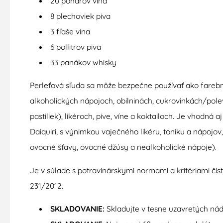
20 pohárov vína
8 plechoviek piva
3 fľaše vína
6 pollitrov piva
33 panákov whisky
Perleťová sľuda sa môže bezpečne používať ako farebná
alkoholických nápojoch, obilninách, cukrovinkách/pol
pastiliek), likéroch, pive, víne a koktailoch. Je vhodná
Daiquiri, s výnimkou vaječného likéru, toniku a nápojo
ovocné šťavy, ovocné džúsy a nealkoholické nápoje).
Je v súlade s potravinárskymi normami a kritériami čis
231/2012.
SKLADOVANIE:
Skladujte v tesne uzavretých n