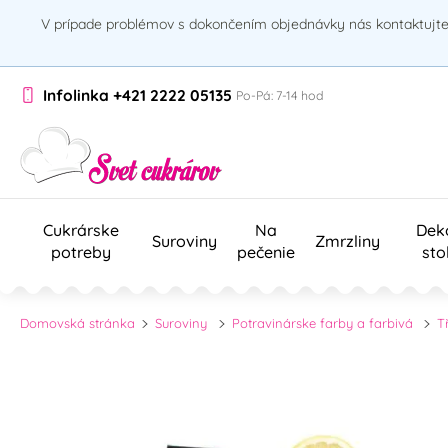
V prípade problémov s dokončením objednávky nás kontaktujte 
Infolinka
+421 2222 05135
Po-Pá: 7-14 hod
Cukrárske
Na
Dek
Suroviny
Zmrzliny
potreby
pečenie
sto
Domovská stránka
Suroviny
Potravinárske farby a farbivá
T