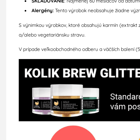
SKLADOVANIE
: Najmenej 60 mesiacov od dátum
Alergény:
Tento výrobok neobsahuje žiadne výz
S výnimkou výrobkov, ktoré obsahujú karmín (extrakt 
a/alebo vegetariánsku stravu.
V prípade veľkoobchodného odberu a väčších balení (50 