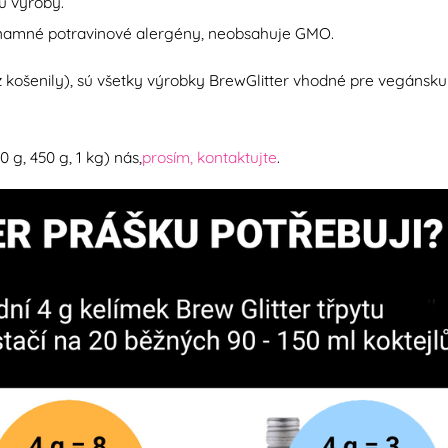
u výroby.
namné potravinové alergény, neobsahuje GMO.
z košenily), sú všetky výrobky BrewGlitter vhodné pre vegánsku
g, 450 g, 1 kg) nás,
prosím, kontaktujte
.