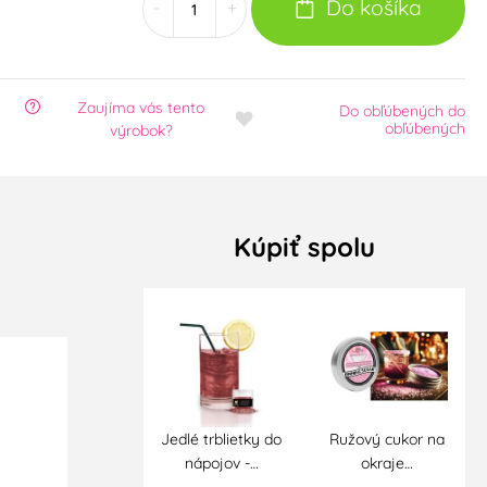
Do košíka
-
+
Zaujíma vás tento
Do obľúbených
do
obľúbených
výrobok?
Kúpiť spolu
Jedlé trblietky do
Ružový cukor na
nápojov -…
okraje…