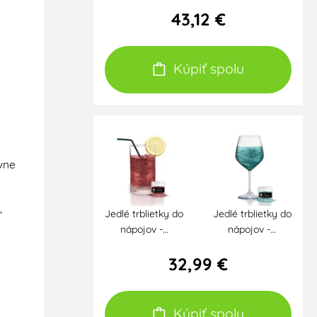
43,12 €
Kúpiť spolu
ívne
,
Jedlé trblietky do
Jedlé trblietky do
nápojov -…
nápojov -…
32,99 €
Kúpiť spolu