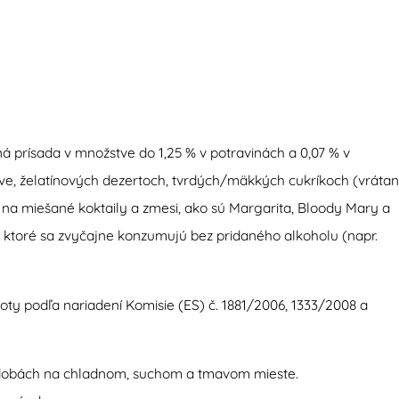
 prísada v množstve do 1,25 % v potravinách a 0,07 % v
eve, želatínových dezertoch, tvrdých/mäkkých cukríkoch (vráta
 aj na miešané koktaily a zmesi, ako sú Margarita, Bloody Mary a
v, ktoré sa zvyčajne konzumujú bez pridaného alkoholu (napr.
toty podľa nariadení Komisie (ES) č. 1881/2006, 1333/2008 a
ádobách na chladnom, suchom a tmavom mieste.