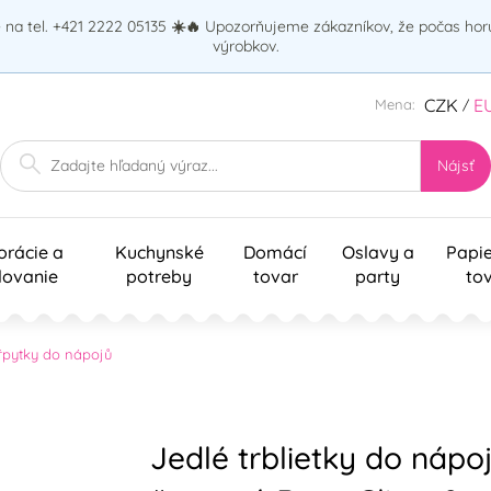
na tel. +421 2222 05135
☀️🔥
Upozorňujeme zákazníkov, že počas ho
výrobkov.
CZK
E
Mena:
/
Nájsť
orácie a
Kuchynské
Domácí
Oslavy a
Papi
lovanie
potreby
tovar
party
to
řpytky do nápojů
Jedlé trblietky do náp