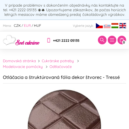
V prípade problémov s dokončením objednávky nás kontaktujte na
tel. +421 2222 05135
☀️🔥
Upozorňujeme zákazníkov, že počas horúcich
letných mesiacov máme obmedzený predaj čokoládových výrobkov.
Zadajte hľadaný výraz:
CZK
EUR
HUF
Mena:
Vyberte jazyk:
/
/
+421 2222 05135
0
Domovská stránka
Cukrárske potreby
Modelovacie pomôcky
Odtlačovače
Otláčacia a štruktúrovaná fólia dekor štvorec - Tressé