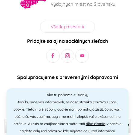
výdajných miest na Slovensku
Všetky miesta
Pridajte sa aj na sociálnych sieťach
Spolupracujeme s preverenými dopravcami
Ako tu pečieme sušienky
Radi by sme vás informovali, že naša stránka používa súbory
Bezpečný a jednoduchý spôsob platieb
cookie. Tieto malé súbory cookie nám pomáhajú zistiť, čo sa vám
páči a čo vás zaujíma, aby sme mohli zlepšiť vaše skúsenosti na
stránke. Ak vás to zaujíma viac a máte radi
dlhé čítanie
, v pätičke
nájdete celý rad odkazov, kde nájdete celý rad informácií.