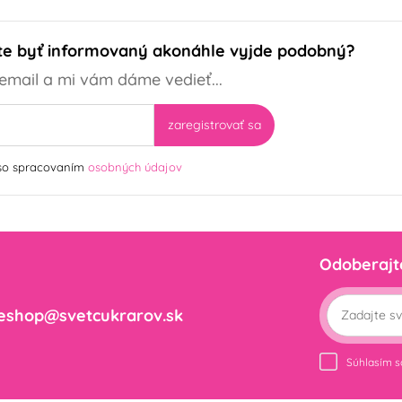
ete byť informovaný akonáhle vyjde podobný?
email a mi vám dáme vedieť...
zaregistrovať sa
 so spracovaním
osobných údajov
Odoberajt
eshop@svetcukrarov.sk
Súhlasím 