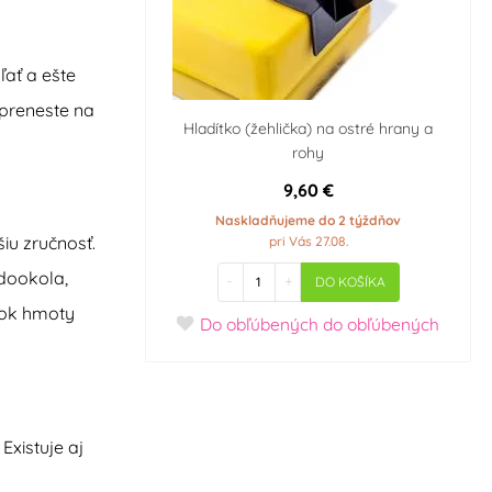
ľať a ešte
 preneste na
Hladítko (žehlička) na ostré hrany a
rohy
9,60 €
Naskladňujeme do 2 týždňov
iu zručnosť.
pri Vás 27.08.
 dookola,
-
+
DO KOŠÍKA
ytok hmoty
Do obľúbených
do obľúbených
Existuje aj