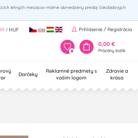
rúcich letných mesiacov máme obmedzený predaj čokoládových
/
Prihlásenie
Registrácia
UR
HUF
/
0,00 €
Prázdny košík
0
erový
Reklamné predmety s
Zdravie a
Darčeky
var
vaším logom
krása