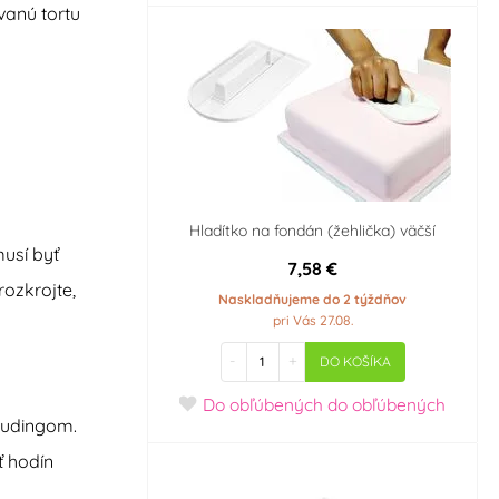
vanú tortu
Hladítko na fondán (žehlička) väčší
usí byť
7,58 €
rozkrojte,
Naskladňujeme do 2 týždňov
pri Vás 27.08.
-
+
DO KOŠÍKA
Do obľúbených
do obľúbených
pudingom.
ť hodín