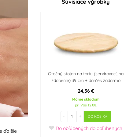
Súvisiace výrobky
Otočný stojan na tortu (servírovací, na
zdobenie) 39 cm + darček zadarmo
24,56 €
Máme skladom
pri Vás 12.08.
-
+
DO KOŠÍKA
Do obľúbených
do obľúbených
e ďalšie