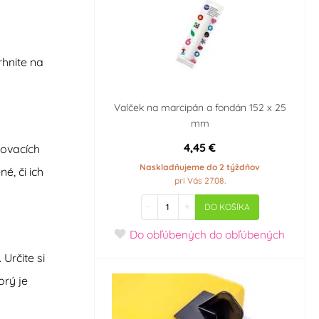
rhnite na
Valček na marcipán a fondán 152 x 25
mm
4,45 €
hovacích
Naskladňujeme do 2 týždňov
é, či ich
pri Vás 27.08.
-
+
DO KOŠÍKA
Do obľúbených
do obľúbených
Určite si
rý je