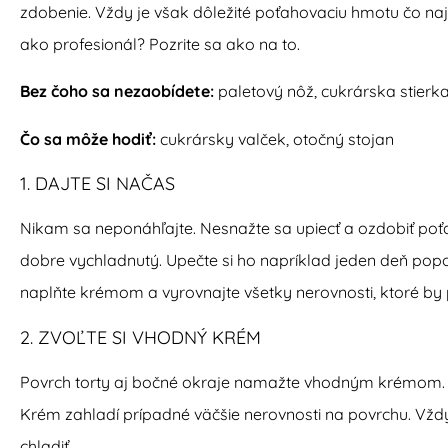
zdobenie. Vždy je však dôležité poťahovaciu hmotu čo naj
ako profesionál? Pozrite sa ako na to.
Bez čoho sa nezaobídete:
paletový nôž, cukrárska stierka
Čo sa môže hodiť:
cukrársky valček, otočný stojan
1. DAJTE SI NAČAS
Nikam sa neponáhľajte. Nesnažte sa upiecť a ozdobiť po
dobre vychladnutý. Upečte si ho napríklad jeden deň popo
naplňte krémom a vyrovnajte všetky nerovnosti, ktoré by p
2. ZVOĽTE SI VHODNÝ KRÉM
Povrch torty aj bočné okraje namažte vhodným krémom.
Krém zahladí prípadné väčšie nerovnosti na povrchu. Vždy
chladiť.