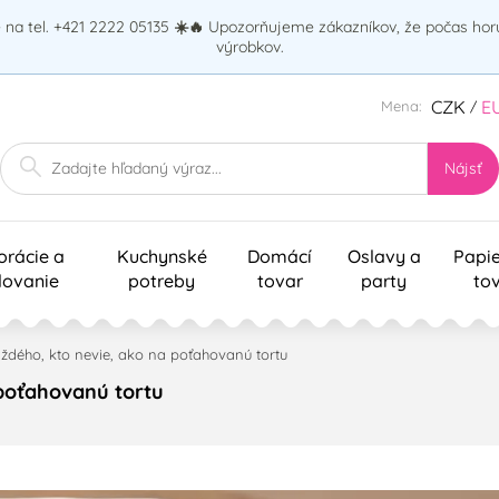
na tel. +421 2222 05135
☀️🔥
Upozorňujeme zákazníkov, že počas ho
výrobkov.
CZK
E
Mena:
/
Nájsť
orácie a
Kuchynské
Domácí
Oslavy a
Papi
lovanie
potreby
tovar
party
to
aždého, kto nevie, ako na poťahovanú tortu
 poťahovanú tortu