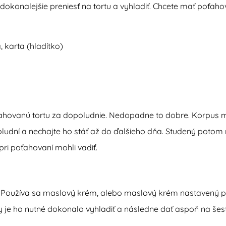
dokonalejšie preniesť na tortu a vyhladiť. Chcete mať poťaho
, karta (hladítko)
ťahovanú tortu za dopoludnie. Nedopadne to dobre. Korpus m
ludní a nechajte ho stáť až do ďalšieho dňa. Studený potom 
ri poťahovaní mohli vadiť.
 Používa sa maslový krém, alebo maslový krém nastavený 
 je ho nutné dokonalo vyhladiť a následne dať aspoň na šes