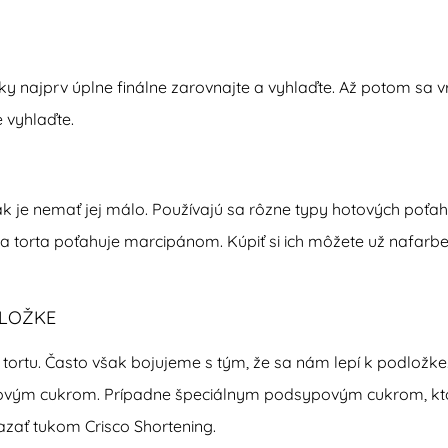
ky najprv úplne finálne zarovnajte a vyhlaďte. Až potom sa v
 vyhlaďte.
však je nemať jej málo. Používajú sa rôzne typy hotových poťa
a torta poťahuje marcipánom. Kúpiť si ich môžete už nafarben
DLOŽKE
ortu. Často však bojujeme s tým, že sa nám lepí k podložke. 
ovým cukrom. Prípadne špeciálnym podsypovým cukrom, kto
zať tukom Crisco Shortening.