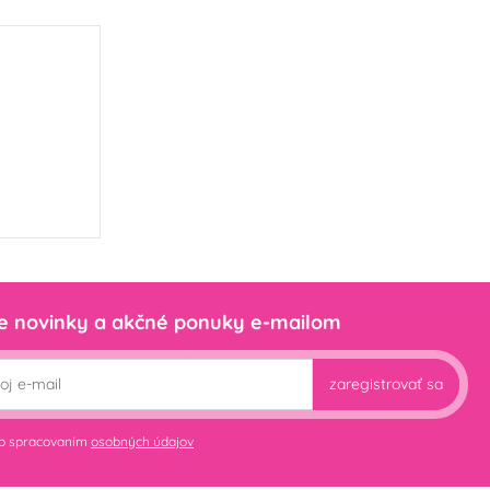
e novinky a akčné ponuky e-mailom
zaregistrovať sa
so spracovaním
osobných údajov