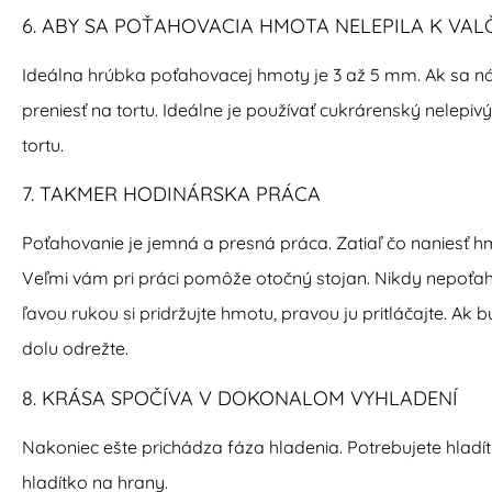
6. ABY SA POŤAHOVACIA HMOTA NELEPILA K VAL
Ideálna hrúbka poťahovacej hmoty je 3 až 5 mm. Ak sa nám
preniesť na tortu. Ideálne je používať cukrárenský nelepi
tortu.
7. TAKMER HODINÁRSKA PRÁCA
Poťahovanie je jemná a presná práca. Zatiaľ čo naniesť h
Veľmi vám pri práci pomôže otočný stojan. Nikdy nepoťahuj
ľavou rukou si pridržujte hmotu, pravou ju pritláčajte. A
dolu odrežte.
8. KRÁSA SPOČÍVA V DOKONALOM VYHLADENÍ
Nakoniec ešte prichádza fáza hladenia. Potrebujete hladít
hladítko na hrany.