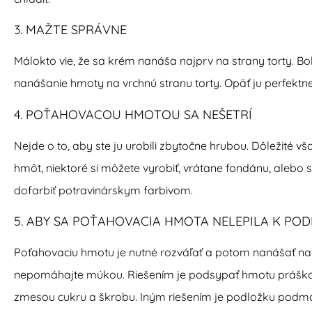
3. MAŽTE SPRÁVNE
Málokto vie, že sa krém nanáša najprv na strany torty. Bo
nanášanie hmoty na vrchnú stranu torty. Opäť ju perfektne
4. POŤAHOVACOU HMOTOU SA NEŠETRÍ
Nejde o to, aby ste ju urobili zbytočne hrubou. Dôležité 
hmôt, niektoré si môžete vyrobiť, vrátane fondánu, alebo s
dofarbiť potravinárskym farbivom.
5. ABY SA POŤAHOVACIA HMOTA NELEPILA K PO
Poťahovaciu hmotu je nutné rozváľať a potom nanášať na t
nepomáhajte múkou. Riešením je podsypať hmotu prášk
zmesou cukru a škrobu. Iným riešením je podložku podma