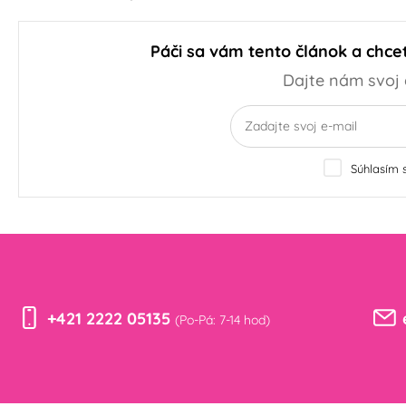
Páči sa vám tento článok a chc
Dajte nám svoj 
Súhlasím
+421 2222 05135
(Po-Pá: 7-14 hod)