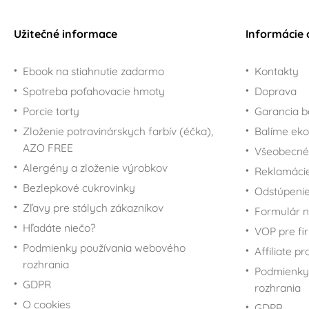
Užitečné informace
Informácie 
Ebook na stiahnutie zadarmo
Kontakty
Spotreba poťahovacie hmoty
Doprava
Porcie torty
Garancia b
Zloženie potravinárskych farbív (éčka),
Balíme eko
AZO FREE
Všeobecné
Alergény a zloženie výrobkov
Reklamáci
Bezlepkové cukrovinky
Odstúpenie
Zľavy pre stálych zákazníkov
Formulár n
Hľadáte niečo?
VOP pre fi
Podmienky používania webového
Affiliate p
rozhrania
Podmienky
GDPR
rozhrania
O cookies
GDPR