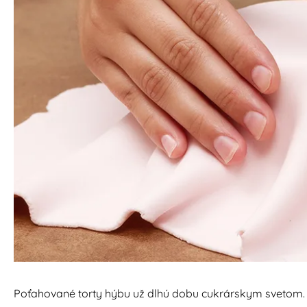
Poťahované torty hýbu už dlhú dobu cukrárskym svetom. D