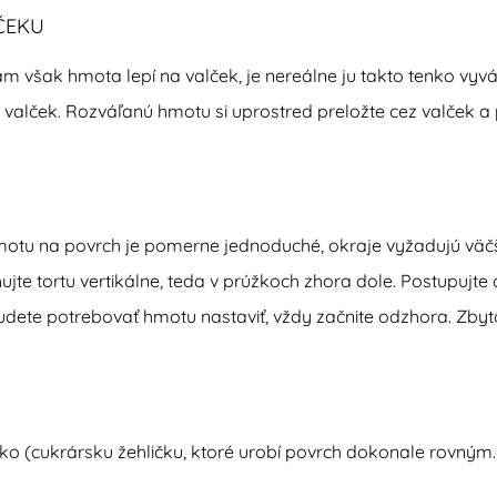
ČEKU
 však hmota lepí na valček, je nereálne ju takto tenko vyvá
vý valček. Rozváľanú hmotu si uprostred preložte cez valček a
motu na povrch je pomerne jednoduché, okraje vyžadujú väčš
te tortu vertikálne, teda v prúžkoch zhora dole. Postupujte
k budete potrebovať hmotu nastaviť, vždy začnite odzhora. Zb
ko (cukrársku žehličku, ktoré urobí povrch dokonale rovným. 