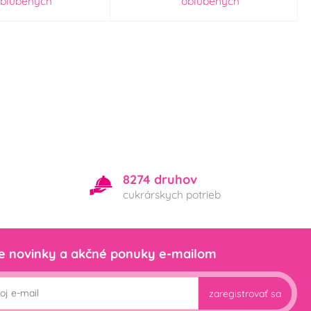
bľúbených
obľúbených
8274 druhov
cukrárskych potrieb
e novinky a akčné ponuky e-mailom
zaregistrovať sa