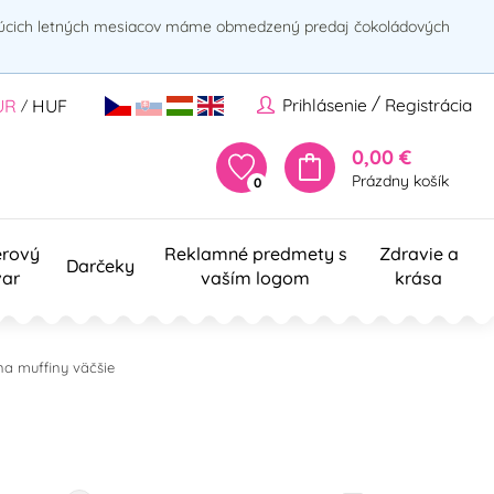
rúcich letných mesiacov máme obmedzený predaj čokoládových
/
Prihlásenie
Registrácia
UR
HUF
/
0,00 €
Prázdny košík
0
erový
Reklamné predmety s
Zdravie a
Darčeky
var
vaším logom
krása
na muffiny väčšie