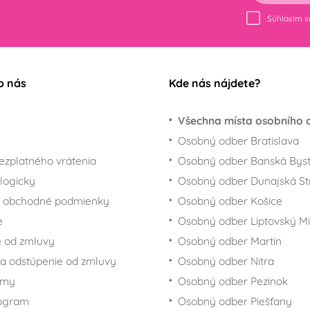
Súhlasím 
o nás
Kde nás nájdete?
Všechna místa osobního 
Osobný odber Bratislava
ezplatného vrátenia
Osobný odber Banská Byst
logicky
Osobný odber Dunajská St
 obchodné podmienky
Osobný odber Košice
e
Osobný odber Liptovský Mi
 od zmluvy
Osobný odber Martin
a odstúpenie od zmluvy
Osobný odber Nitra
rmy
Osobný odber Pezinok
rogram
Osobný odber Piešťany