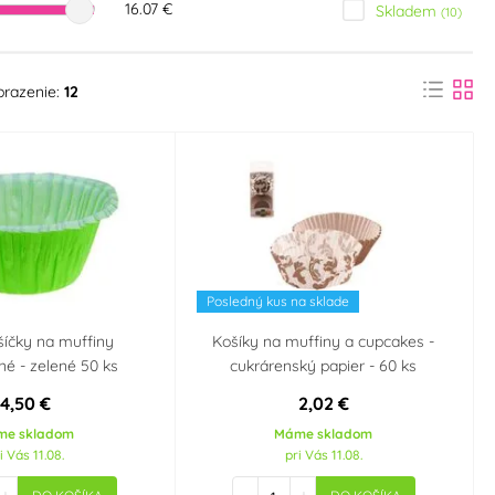
16.07 €
Skladem
(10)
brazenie:
12
Posledný kus na sklade
ošíčky na muffiny
Košíky na muffiny a cupcakes -
é - zelené 50 ks
cukrárenský papier - 60 ks
4,50 €
2,02 €
me skladom
Máme skladom
i Vás 11.08.
pri Vás 11.08.