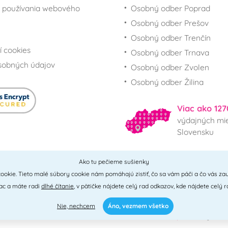
 používania webového
Osobný odber Poprad
Osobný odber Prešov
Osobný odber Trenčín
í cookies
Osobný odber Trnava
sobných údajov
Osobný odber Zvolen
Osobný odber Žilina
Viac ako 127
výdajných mie
Slovensku
Ako tu pečieme sušienky
Všetky miesta
ookie. Tieto malé súbory cookie nám pomáhajú zistiť, čo sa vám páči a čo vás zau
iac a máte radi
dlhé čítanie
, v pätičke nájdete celý rad odkazov, kde nájdete celý r
Nie, nechcem
Áno, vezmem všetko
0 - 2026 © PNM International s.r.o. • technické riešenie
Simplia
• design
Litv