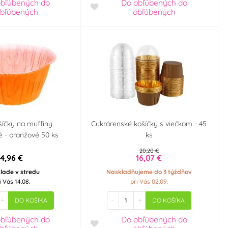
obľúbených
do
Do obľúbených
do
bľúbených
obľúbených
ošíčky na muffiny
Cukrárenské košíčky s viečkom - 45
 - oranžové 50 ks
ks
20,20 €
4,96 €
16,07 €
lade v stredu
Naskladňujeme do 3 týždňov
i Vás 14.08.
pri Vás 02.09.
+
-
+
DO KOŠÍKA
DO KOŠÍKA
obľúbených
do
Do obľúbených
do