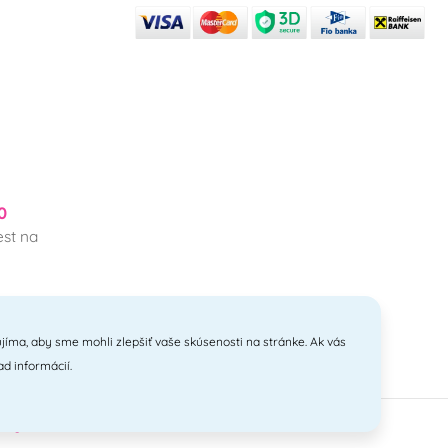
0
st na
jíma, aby sme mohli zlepšiť vaše skúsenosti na stránke. Ak vás
ad informácií.
anyi