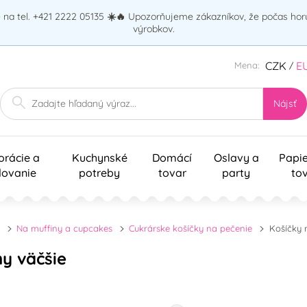
na tel. +421 2222 05135
☀️🔥
Upozorňujeme zákazníkov, že počas ho
výrobkov.
CZK
E
Mena:
/
Nájsť
orácie a
Kuchynské
Domácí
Oslavy a
Papi
lovanie
potreby
tovar
party
to
Na muffiny a cupcakes
Cukrárske košíčky na pečenie
Košíčky 
ny väčšie