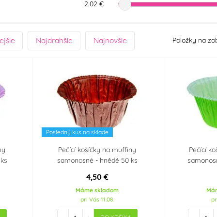
2.02 €
ejšie
Najdrahšie
Najnovšie
Položky na zo
Posledný kus na sklade
ny
Pečící košíčky na muffiny
Pečící k
 ks
samonosné - hnědé 50 ks
samonosn
4,50 €
Máme skladom
Má
pri Vás 11.08.
pr