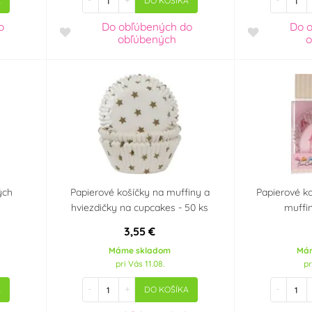
-
+
-
A
DO KOŠÍKA
o
Do obľúbených
do
Do 
obľúbených
o
ých
Papierové košíčky na muffiny a
Papierové ko
hviezdičky na cupcakes - 50 ks
muffi
3,55 €
Máme skladom
Má
pri Vás 11.08.
pr
-
+
-
A
DO KOŠÍKA