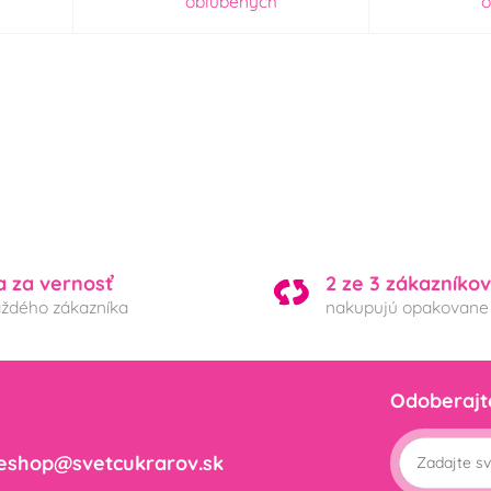
obľúbených
o
a za vernosť
2 ze 3 zákazníkov
aždého zákazníka
nakupujú opakovane
Odoberajt
eshop@svetcukrarov.sk