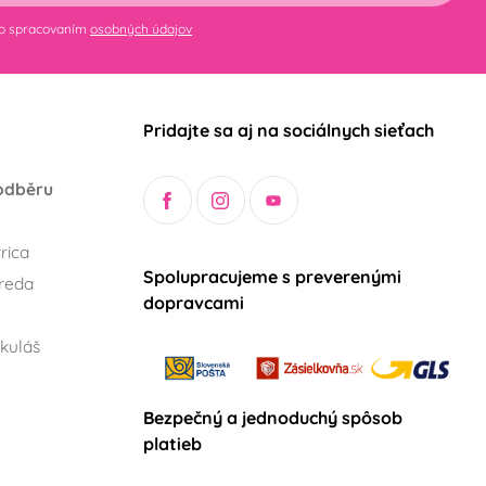
so spracovaním
osobných údajov
Pridajte sa aj na sociálnych sieťach
odběru
rica
Spolupracujeme s preverenými
reda
dopravcami
kuláš
Bezpečný a jednoduchý spôsob
platieb