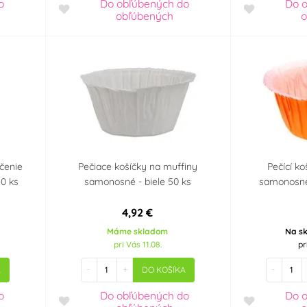
o
Do obľúbených
do
Do 
obľúbených
o
čenie
Pečiace košíčky na muffiny
Pečící k
50 ks
samonosné - biele 50 ks
samonosné
4,92 €
Máme skladom
Na sk
pri Vás 11.08.
pr
-
+
-
A
DO KOŠÍKA
o
Do obľúbených
do
Do 