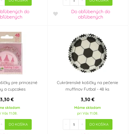
+
-
+
DO KOŠÍKA
DO KOŠÍKA
obľúbených
do
Do obľúbených
do
bľúbených
obľúbených
šíčky pre princezné
Cukrárenské košíčky na pečenie
ny a cupcakes
muffinov Futbal - 48 ks
3,30 €
3,30 €
me skladom
Máme skladom
i Vás 11.08.
pri Vás 11.08.
+
-
+
DO KOŠÍKA
DO KOŠÍKA