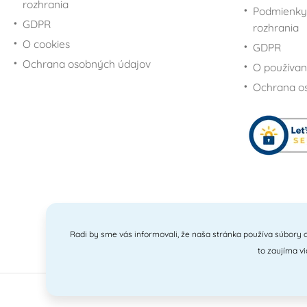
Mousea a Minnie
rozhrania
Podmienky
Pre fanúšikov Mimoňov
GDPR
rozhrania
- Minions
O cookies
GDPR
Potreby na torty
Ochrana osobných údajov
O používan
Minecraft
Ochrana o
Pre fanúšikov My Little
Pony
Pre fanúšikov Disney
princezien
Pre fanúšikov Scooby-
Doo
Pre fanúšikov
SpongeBoba
Pre fanúšikov Star
Wars - Hviezdne vojny
Radi by sme vás informovali, že naša stránka používa súbory c
to zaujíma v
Pre fanúšikov Super
Maria
Pre fanúšikov Šmolkov
201
(The Smurfs)