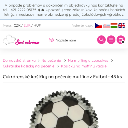
V prípade problémov s dokončením objednávky nás kontaktujte na
tel. +421 2222 05135
☀️🔥
Upozorňujeme zákazníkov, že počas horúcich
letných mesiacov máme obmedzený predaj čokoládových výrobkov.
Zadajte hľadaný výraz:
CZK
EUR
HUF
Mena:
Vyberte jazyk:
/
/
Napíšte nám
0
Domovská stránka
Na pečenie
Na muffiny a cupcakes
Cukrárske košíčky na pečenie
Košíčky na muffiny väčšie
Cukrárenské košíčky na pečenie muffinov Futbal - 48 ks