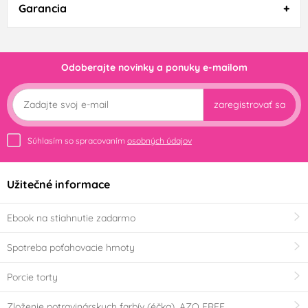
Garancia
Odoberajte novinky a ponuky e-mailom
zaregistrovať sa
Súhlasím so spracovaním
osobných údajov
Užitečné informace
Ebook na stiahnutie zadarmo
Spotreba poťahovacie hmoty
Porcie torty
Zloženie potravinárskych farbív (éčka), AZO FREE