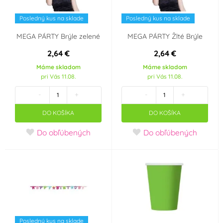
Posledný kus na sklade
Posledný kus na sklade
MEGA PÁRTY Brýle zelené
MEGA PÁRTY Žlté Brýle
2,64 €
2,64 €
Máme skladom
Máme skladom
pri Vás 11.08.
pri Vás 11.08.
-
+
-
+
DO KOŠÍKA
DO KOŠÍKA
Do obľúbených
Do obľúbených
Posledný kus na sklade