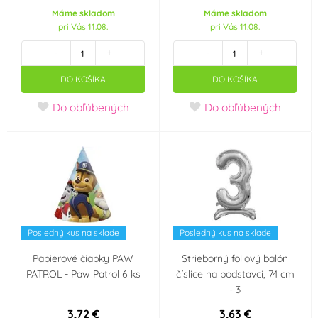
Máme skladom
Máme skladom
pri Vás 11.08.
pri Vás 11.08.
-
+
-
+
DO KOŠÍKA
DO KOŠÍKA
Do obľúbených
Do obľúbených
Posledný kus na sklade
Posledný kus na sklade
Papierové čiapky PAW
Strieborný foliový balón
PATROL - Paw Patrol 6 ks
číslice na podstavci, 74 cm
- 3
3,72 €
3,63 €