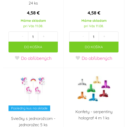
24 ks
4,58 €
4,58 €
Máme skladom
Máme skladom
pri Vás 11.08.
pri Vás 11.08.
-
+
-
+
DO KOŠÍKA
DO KOŠÍKA
Do obľúbených
Do obľúbených
Posledný kus na sklade
Konfety - serpentíny
holograf 4 m 1 ks
Sviečky s jednorožcom -
jednorožec 5 ks