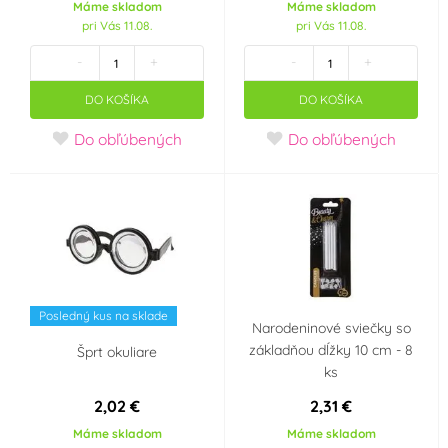
Máme skladom
Máme skladom
pri Vás 11.08.
pri Vás 11.08.
-
+
-
+
DO KOŠÍKA
DO KOŠÍKA
Do obľúbených
Do obľúbených
Posledný kus na sklade
Narodeninové sviečky so
základňou dĺžky 10 cm - 8
Šprt okuliare
ks
2,02 €
2,31 €
Máme skladom
Máme skladom