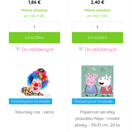
1,86 €
2,40 €
Máme skladom
Máme skladom
pri Vás 11.08.
pri Vás 11.08.
-
+
-
+
DO KOŠÍKA
DO KOŠÍKA
Do obľúbených
Do obľúbených
Posledný kus na sklade
Posledný kus na sklade
Klaunský nos - pena
Papierové servítky
prasiatko Pepa - modré
plavky - 33x33 cm, 20 ks