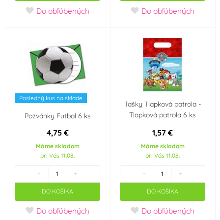
Minecraft
Prasátko Peppa
Do obľúbených
Do obľúbených
Tlapková patrola -
Jednorožec - Unicorn
Paw Patrol
Hello Kitty
Frozen - Ledové
království
Posledný kus na sklade
Máša a medvěd
Mickey a Minnie
Tašky Tlapková patrola -
Mouse
Tlapková patrola 6 ks
Pozvánky Futbal 6 ks
4,75 €
1,57 €
Star Wars
Fotbal
Máme skladom
Máme skladom
pri Vás 11.08.
pri Vás 11.08.
Halloween
-
+
-
+
Objem
DO KOŠÍKA
DO KOŠÍKA
200 ml
250 ml
Do obľúbených
Do obľúbených