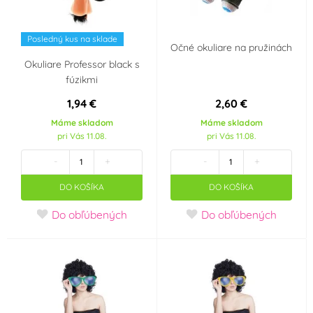
Posledný kus na sklade
Očné okuliare na pružinách
Okuliare Professor black s
fúzikmi
1,94 €
2,60 €
Máme skladom
Máme skladom
pri Vás 11.08.
pri Vás 11.08.
-
+
-
+
DO KOŠÍKA
DO KOŠÍKA
Do obľúbených
Do obľúbených