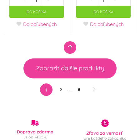
-
+
-
+
DO KOŠÍKA
DO KOŠÍKA
Do obľúbených
Do obľúbených
Zobraziť ďalšie produkty
…
2
8
1
Doprava zdarma
Zľava za vernosť
už od 74,35 €
pre každého zákazníka