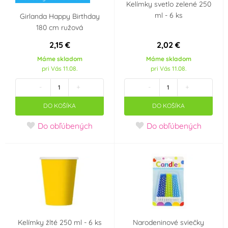
Kelímky svetlo zelené 250
ml - 6 ks
Girlanda Happy Birthday
180 cm ružová
2,15 €
2,02 €
Máme skladom
Máme skladom
pri Vás 11.08.
pri Vás 11.08.
-
+
-
+
DO KOŠÍKA
DO KOŠÍKA
Do obľúbených
Do obľúbených
Kelímky žlté 250 ml - 6 ks
Narodeninové sviečky