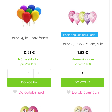
Posledný kus na sklade
Balóniky ks - mix farieb
Balónky SOVA 30 cm, 5 ks
0,21 €
1,32 €
Máme skladom
Máme skladom
pri Vás 11.08.
pri Vás 11.08.
-
+
-
+
DO KOŠÍKA
DO KOŠÍKA
Do obľúbených
Do obľúbených