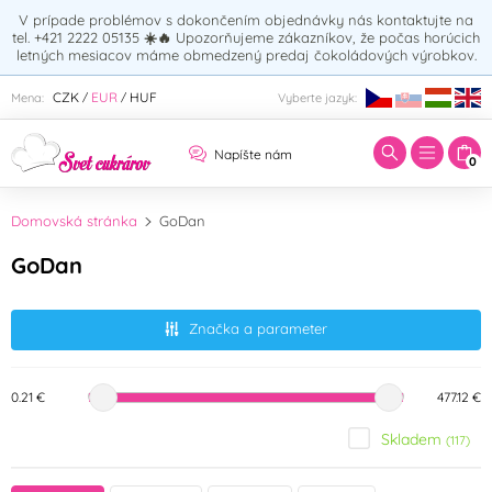
V prípade problémov s dokončením objednávky nás kontaktujte na
tel. +421 2222 05135
☀️🔥
Upozorňujeme zákazníkov, že počas horúcich
letných mesiacov máme obmedzený predaj čokoládových výrobkov.
Zadajte hľadaný výraz:
CZK
EUR
HUF
Mena:
Vyberte jazyk:
/
/
Napíšte nám
0
Domovská stránka
GoDan
GoDan
Značka a parameter
0.21 €
477.12 €
Skladem
(117)