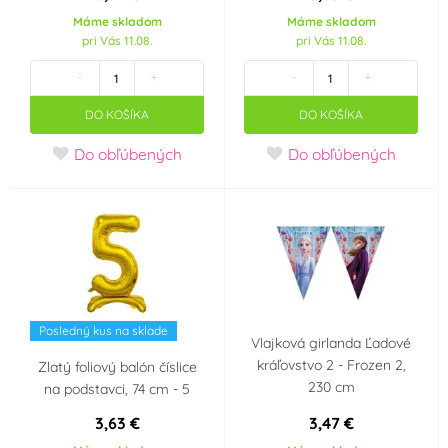
Máme skladom
Máme skladom
pri Vás 11.08.
pri Vás 11.08.
-
+
-
+
DO KOŠÍKA
DO KOŠÍKA
Do obľúbených
Do obľúbených
Posledný kus na sklade
Vlajková girlanda Ľadové
kráľovstvo 2 - Frozen 2,
Zlatý foliový balón číslice
230 cm
na podstavci, 74 cm - 5
3,63 €
3,47 €