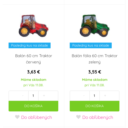
Posledný kus na sklade
Posledný kus na sklade
Balón 60 cm Traktor
Balón fólia 60 cm Traktor
červený
zelený
3,63 €
3,55 €
Máme skladom
Máme skladom
pri Vás 11.08.
pri Vás 11.08.
-
+
-
+
DO KOŠÍKA
DO KOŠÍKA
Do obľúbených
Do obľúbených