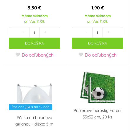
3,30 €
1,90 €
Máme skladom
Máme skladom
pri Vás 11.08.
pri Vás 11.08.
-
+
-
+
DO KOŠÍKA
DO KOŠÍKA
Do obľúbených
Do obľúbených
Posledný kus na sklade
Papierové obrúsky Futbal
33x33 cm, 20 ks
Páska na balónovú
girlandu - dĺžka: 5 m