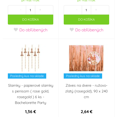
pri Vás 11.08.
pri Vás 11.08.
-
+
-
+
DO KOŠÍKA
DO KOŠÍKA
Do obľúbených
Do obľúbených
Posledný kus na sklade
Posledný kus na sklade
Slamky - papierové slamky
Záves na dvere - ružovo-
s penisom ( rose gold,
zlatý (rosegold), 90 x 240
rosegold ) 6 ks -
cm
Bachelorette Party
1,36 €
2,64 €