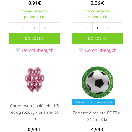
0,91 €
3,06 €
Máme skladom
Máme skladom
pri Vás 11.08.
pri Vás 11.08.
-
+
-
+
DO KOŠÍKA
DO KOŠÍKA
Do obľúbených
Do obľúbených
Posledný kus na sklade
Chromovaný balónek 1 KS
lesklý ružový - priemer 33
Papierové taniere FOTBAL
cm
23 cm, 8 ks
0,54 €
4,54 €