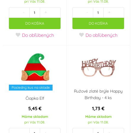
pri Vás 11.08.
pri Vás 11.08.
-
+
-
+
DO KOŠÍKA
DO KOŠÍKA
Do obľúbených
Do obľúbených
Posledný kus na sklade
Ružové zlaté brýle Happy
Birthday - 4 ks
Čiapka Elf
5,45 €
1,73 €
Máme skladom
Máme skladom
pri Vás 11.08.
pri Vás 11.08.