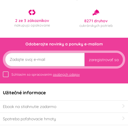
2 ze 3 zákazníkov
8271 druhov
nakupujú opakovane
cukrárskych potrieb
Odoberajte novinky a ponuky e-mailom
zaregistrovať sa
Súhlasím so spracovaním
osobných údajov
Užitečné informace
Ebook na stiahnutie zadarmo
Spotreba poťahovacie hmoty