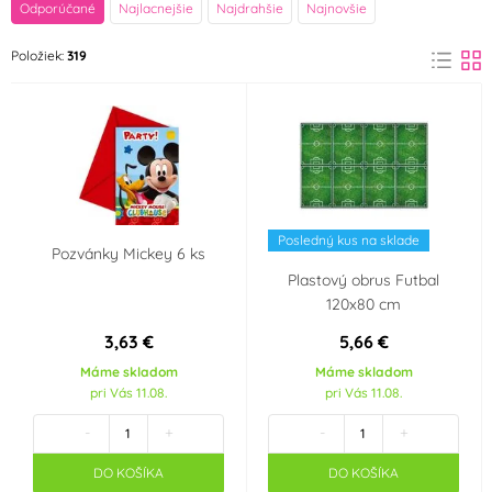
Farba
Odporúčané
Najlacnejšie
Najdrahšie
Najnovšie
Bílá
Černá
Položiek:
319
(1)
(4)
Červená
Fialová
(5)
(2)
Modrá
Růžová
(10)
(4)
Stříbrná
Zelená
(1)
(7)
Posledný kus na sklade
Pozvánky Mickey 6 ks
Plastový obrus Futbal
Zlatá
Žlutá
(5)
(3)
120x80 cm
3,63 €
5,66 €
Materiál
Máme skladom
Máme skladom
pri Vás 11.08.
pri Vás 11.08.
Papír
Plast
(12)
(4)
-
+
-
+
Party téma
DO KOŠÍKA
DO KOŠÍKA