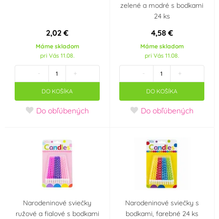
zelené a modré s bodkami
24 ks
2,02 €
4,58 €
Máme skladom
Máme skladom
pri Vás 11.08.
pri Vás 11.08.
-
+
-
+
DO KOŠÍKA
DO KOŠÍKA
Do obľúbených
Do obľúbených
Narodeninové sviečky
Narodeninové sviečky s
ružové a fialové s bodkami
bodkami, farebné 24 ks