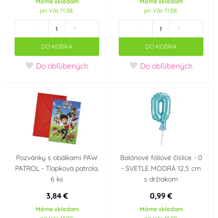
Máme skladom
Máme skladom
pri Vás 11.08.
pri Vás 11.08.
-
+
-
+
DO KOŠÍKA
DO KOŠÍKA
Do obľúbených
Do obľúbených
Pozvánky s obálkami PAW
Balónové fóliové číslice - 0
PATROL - Tlapková patrola,
- SVETLE MODRÁ 12,5 cm
6 ks
s držiakom
3,84 €
0,99 €
Máme skladom
Máme skladom