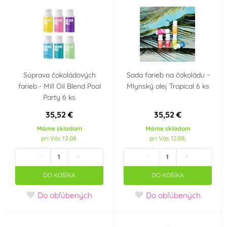
Súprava čokoládových
Sada farieb na čokoládu -
farieb - Mill Oil Blend Pool
Mlynský olej Tropical 6 ks
Party 6 ks
35,52 €
35,52 €
Máme skladom
Máme skladom
pri Vás 12.08.
pri Vás 12.08.
-
+
-
+
DO KOŠÍKA
DO KOŠÍKA
Do obľúbených
Do obľúbených