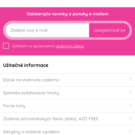
Odoberajte novinky a ponuky e-mailom
zaregistrovať sa
Súhlasím so spracovaním
osobných údajov
Užitečné informace
Ebook na stiahnutie zadarmo
Spotreba poťahovacie hmoty
Porcie torty
Zloženie potravinárskych farbív (éčka), AZO FREE
Alergény a zloženie výrobkov