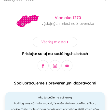
Viac ako 1270
výdajných miest na Slovensku
Všetky miesta
Pridajte sa aj na sociálnych sieťach
Spolupracujeme s preverenými dopravcami
Ako tu pečieme sušienky
Radi by sme vás informovali, že naša stránka používa súbory
Bezpečný a jednoduchý spôsob platieb
cookie. Tieto malé súbory cookie nám pomáhajú zistiť, čo sa vám