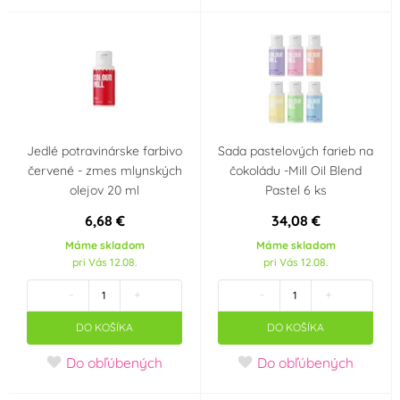
Jedlé potravinárske farbivo
Sada pastelových farieb na
červené - zmes mlynských
čokoládu -Mill Oil Blend
olejov 20 ml
Pastel 6 ks
6,68 €
34,08 €
Máme skladom
Máme skladom
pri Vás 12.08.
pri Vás 12.08.
-
+
-
+
DO KOŠÍKA
DO KOŠÍKA
Do obľúbených
Do obľúbených