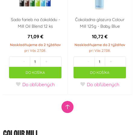
Sada farieb na čokoládu -
Čokoladna glazura Colour
Mill Oil Blend 12 ks
Mill 125g - Baby Blue
71,09 €
10,72 €
Naskladňujeme do 2 týždňov
Naskladňujeme do 2 týždňov
pri Vás 27.08.
pri Vás 27.08.
-
+
-
+
DO KOŠÍKA
DO KOŠÍKA
Do obľúbených
Do obľúbených