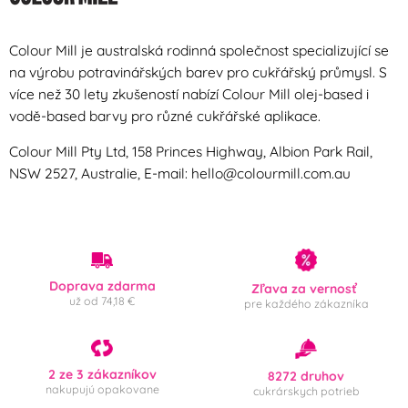
Colour Mill je australská rodinná společnost specializující se
na výrobu potravinářských barev pro cukřářský průmysl. S
více než 30 lety zkušeností nabízí Colour Mill olej-based i
vodě-based barvy pro různé cukřářské aplikace.
Colour Mill Pty Ltd, 158 Princes Highway, Albion Park Rail,
NSW 2527, Australie, E-mail: hello@colourmill.com.au
Doprava zdarma
Zľava za vernosť
už od 74,18 €
pre každého zákazníka
2 ze 3 zákazníkov
8272 druhov
nakupujú opakovane
cukrárskych potrieb