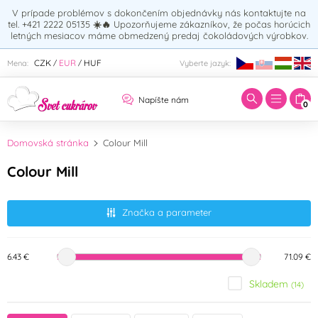
V prípade problémov s dokončením objednávky nás kontaktujte na
tel. +421 2222 05135
☀️🔥
Upozorňujeme zákazníkov, že počas horúcich
letných mesiacov máme obmedzený predaj čokoládových výrobkov.
Zadajte hľadaný výraz:
CZK
EUR
HUF
Mena:
Vyberte jazyk:
/
/
Napíšte nám
0
Domovská stránka
Colour Mill
Colour Mill
Značka a parameter
6.43 €
71.09 €
Skladem
(14)