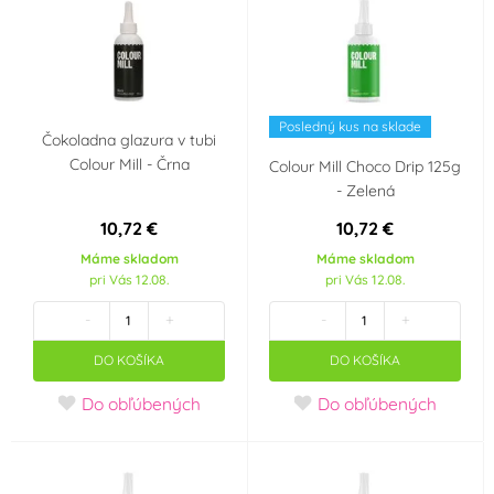
Posledný kus na sklade
Čokoladna glazura v tubi
Colour Mill - Črna
Colour Mill Choco Drip 125g
- Zelená
10,72 €
10,72 €
Máme skladom
Máme skladom
pri Vás 12.08.
pri Vás 12.08.
-
+
-
+
DO KOŠÍKA
DO KOŠÍKA
Do obľúbených
Do obľúbených