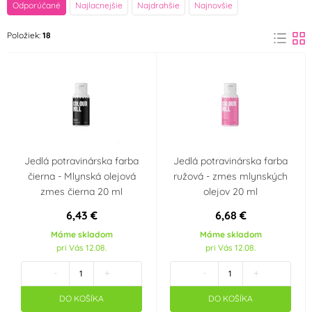
Farba
Odporúčané
Najlacnejšie
Najdrahšie
Najnovšie
Černá
Položiek:
18
(1)
Výrobce deklaruje
E171 Free
Vhodné pro
(1)
vegetariány
(1)
Vhodné pro vegany
(1)
Jedlá potravinárska farba
Jedlá potravinárska farba
čierna - Mlynská olejová
ružová - zmes mlynských
Krajina pôvodu
zmes čierna 20 ml
olejov 20 ml
AU
6,43 €
6,68 €
Máme skladom
Máme skladom
pri Vás 12.08.
pri Vás 12.08.
-
+
-
+
DO KOŠÍKA
DO KOŠÍKA