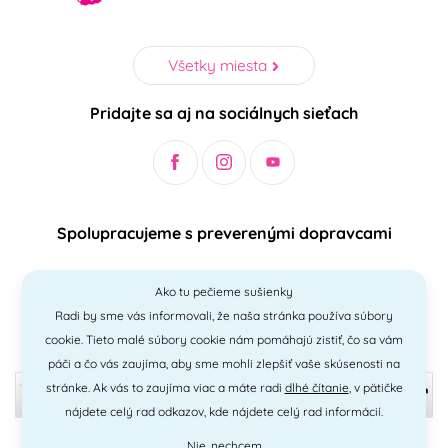
Všetky miesta
Pridajte sa aj na sociálnych sieťach
Spolupracujeme s preverenými dopravcami
Ako tu pečieme sušienky
Radi by sme vás informovali, že naša stránka používa súbory
Bezpečný a jednoduchý spôsob platieb
cookie. Tieto malé súbory cookie nám pomáhajú zistiť, čo sa vám
páči a čo vás zaujíma, aby sme mohli zlepšiť vaše skúsenosti na
stránke. Ak vás to zaujíma viac a máte radi
dlhé čítanie
, v pätičke
nájdete celý rad odkazov, kde nájdete celý rad informácií.
Nie, nechcem