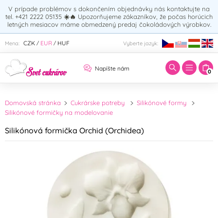
V prípade problémov s dokončením objednávky nás kontaktujte na
tel. +421 2222 05135
☀️🔥
Upozorňujeme zákazníkov, že počas horúcich
letných mesiacov máme obmedzený predaj čokoládových výrobkov.
Zadajte hľadaný výraz:
CZK
EUR
HUF
Mena:
Vyberte jazyk:
/
/
Napíšte nám
0
Domovská stránka
Cukrárske potreby
Silikónové formy
Silikónové formičky na modelovanie
Silikónová formička Orchid (Orchidea)