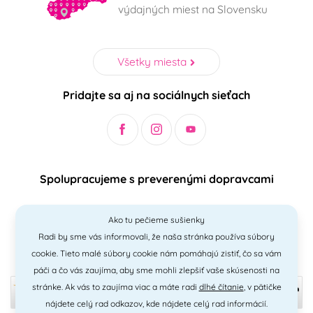
výdajných miest na Slovensku
Všetky miesta
Pridajte sa aj na sociálnych sieťach
Spolupracujeme s preverenými dopravcami
Ako tu pečieme sušienky
Radi by sme vás informovali, že naša stránka používa súbory
Bezpečný a jednoduchý spôsob platieb
cookie. Tieto malé súbory cookie nám pomáhajú zistiť, čo sa vám
páči a čo vás zaujíma, aby sme mohli zlepšiť vaše skúsenosti na
stránke. Ak vás to zaujíma viac a máte radi
dlhé čítanie
, v pätičke
nájdete celý rad odkazov, kde nájdete celý rad informácií.