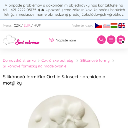
V prípade problémov s dokončením objednávky nás kontaktujte na
tel. +421 2222 05135
☀️🔥
Upozorňujeme zákazníkov, že počas horúcich
letných mesiacov máme obmedzený predaj čokoládových výrobkov.
Zadajte hľadaný výraz:
CZK
EUR
HUF
Mena:
Vyberte jazyk:
/
/
Napíšte nám
0
Domovská stránka
Cukrárske potreby
Silikónové formy
Silikónové formičky na modelovanie
Silikónová formička Orchid & Insect - orchidea a
motýliky