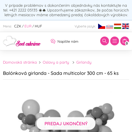
V prípade problémov s dokončením objednávky nás kontaktujte na
tel. +421 2222 05135
☀️🔥
Upozorňujeme zákazníkov, že počas horúcich
letných mesiacov máme obmedzený predaj čokoládových výrobkov.
Zadajte hľadaný výraz:
CZK
EUR
HUF
Mena:
Vyberte jazyk:
/
/
Napíšte nám
0
Domovská stránka
Oslavy a party
Girlandy
Balónková girlanda - Sada multicolor 300 cm - 65 ks
PREDAJ UKONČENÝ