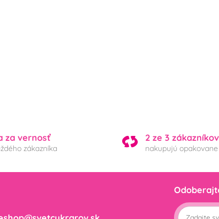
a za vernosť
2 ze 3 zákazníkov
aždého zákazníka
nakupujú opakovane
Odoberajt
eshop@svetcukrarov.sk