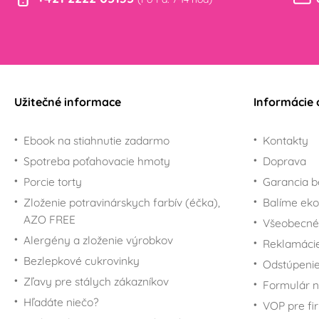
Mousea a Minnie
ostatné
Pre fanúšikov Mimoňov
Sady vykrajovačiek -
- Minions
Vianoce
Potreby na torty
Sady vykrajovačiek -
Minecraft
Veľká noc
Pre fanúšikov My Little
Užitečné informace
Informácie 
Vyklápacie formičky
Pony
Vykrajovátka - linecké,
Pre fanúšikov Disney
na šišky
Ebook na stiahnutie zadarmo
Kontakty
princezien
Vykrajovačky veľké na
Spotreba poťahovacie hmoty
Doprava
Pre fanúšikov Scooby-
medovníky
Doo
Porcie torty
Garancia b
Nerezové
Pre fanúšikov
Zloženie potravinárskych farbív (éčka),
Balíme eko
vykrajovačky
SpongeBoba
AZO FREE
Všeobecné
Pre fanúšikov Star
Alergény a zloženie výrobkov
Reklamáci
Wars - Hviezdne vojny
Bezlepkové cukrovinky
Odstúpenie
Pre fanúšikov Super
Maria
Zľavy pre stálych zákazníkov
Formulár n
Pre fanúšikov Šmolkov
Hľadáte niečo?
VOP pre fi
(The Smurfs)