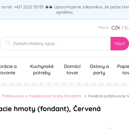
na tel. +421 2222 05135
☀️🔥
Upozorňujeme zákazníkov, že počas ho
výrobkov.
CZK
E
Mena:
/
Nájsť
orácie a
Kuchynské
Domácí
Oslavy a
Papi
lovanie
potreby
tovar
party
to
Poťahovacie a modelovacie hmoty (fondant)
Farebné poťahovacie h
cie hmoty (fondant), Červená