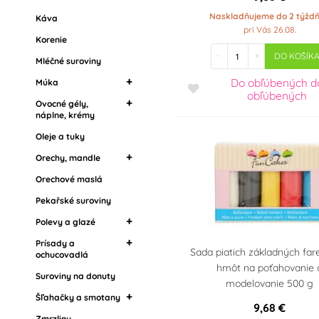
Dekoračné lesky a
Naskladňujeme do 2 týžd
Štetce s jedlou farbou
Káva
Suroviny na donuty
glitre
pri Vás 26.08.
Tekuté farby
Korenie
Šľahačky a smotany
Jedlé kvety
-
+
DO KOŠÍK
Třpytky do nápojů
Mléčné suroviny
Zmrzliny
Do obľúbených
d
Želatíny
Múka
obľúbených
Ostatní cukrářské
Ovocné gély,
Mandľová múka
náplne, krémy
suroviny
Oleje a tuky
Krémy na torty
Náplne, krémy a
Orechy, mandle
džemy
Orechové maslá
Mandľová múka
Marmelády, džemy
Pekařské suroviny
Ochucovacie pasty,
Polevy a glazé
arómy
Prísady a
Zrkadlové polevy
Sada piatich základných fa
ochucovadlá
Tukové polevy
hmôt na poťahovanie 
Suroviny na donuty
Potravinárske arómy
modelovanie 500 g
Poleva v kôstkach
Griláš (griliáž)
Šľahačky a smotany
Drip polevy
9,68 €
Zmrzliny
Stužovače šľahačky