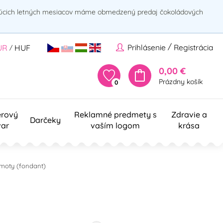
rúcich letných mesiacov máme obmedzený predaj čokoládových
/
Prihlásenie
Registrácia
UR
HUF
/
0,00 €
Prázdny košík
0
erový
Reklamné predmety s
Zdravie a
Darčeky
var
vaším logom
krása
moty (fondant)