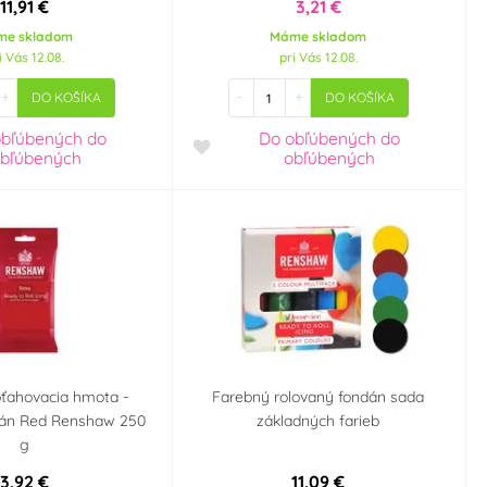
11,91 €
3,21 €
me skladom
Máme skladom
i Vás 12.08.
pri Vás 12.08.
+
-
+
DO KOŠÍKA
DO KOŠÍKA
obľúbených
do
Do obľúbených
do
bľúbených
obľúbených
ťahovacia hmota -
Farebný rolovaný fondán sada
dán Red Renshaw 250
základných farieb
g
3,92 €
11,09 €