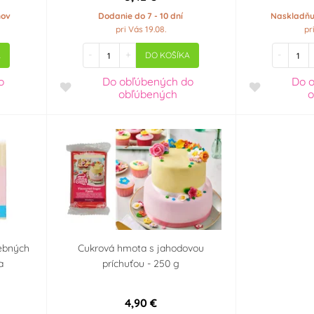
ňov
Dodanie do 7 - 10 dní
Naskladňu
pri Vás 19.08.
pr
-
+
-
A
DO KOŠÍKA
o
Do obľúbených
do
Do 
obľúbených
o
rebných
Cukrová hmota s jahodovou
a
príchuťou - 250 g
4,90 €