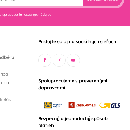
so spracovaním
osobných údajov
Pridajte sa aj na sociálnych sieťach
odběru
rica
Spolupracujeme s preverenými
reda
dopravcami
kuláš
Bezpečný a jednoduchý spôsob
platieb