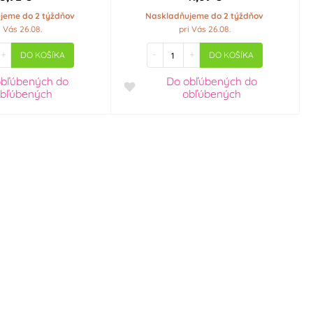
jeme do 2 týždňov
Naskladňujeme do 2 týždňov
i Vás 26.08.
pri Vás 26.08.
+
-
+
DO KOŠÍKA
DO KOŠÍKA
obľúbených
do
Do obľúbených
do
bľúbených
obľúbených