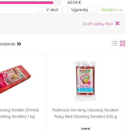
60.54 €
Skladem
V akcii
Výpredaj
(4)
Zrušiť všetky filtre
brazenie:
10
ovaný fondán Ohnivá
Rubínovo červený rolovaný fondant
rebný fondán) 1 kg
Ruby Red (farebný fondán) 250 g
5,44 €