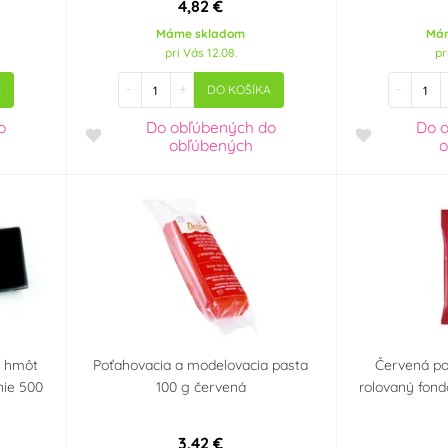
4,82 €
Máme skladom
Má
pri Vás 12.08.
pr
-
+
-
A
DO KOŠÍKA
o
Do obľúbených
do
Do 
obľúbených
o
h hmôt
Poťahovacia a modelovacia pasta
Červená po
nie 500
100 g červená
rolovaný fon
3,42 €