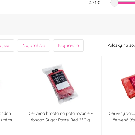
3.21 €
ejšie
Najdrahšie
Najnovšie
Položky na zo
fondán
Červená hmota na potahovanie -
Červený valc
mžitému
fondán Sugar Paste Red 250 g
červená (fa