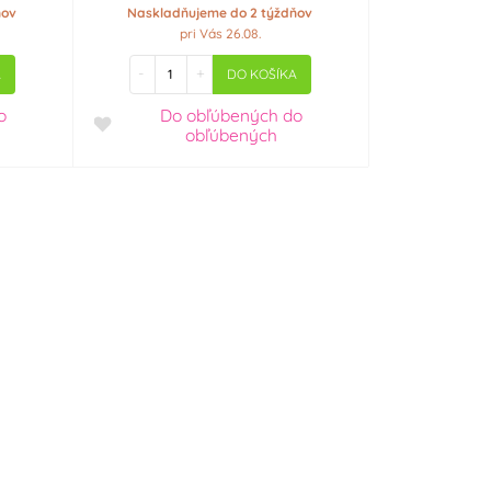
ňov
Naskladňujeme do 2 týždňov
pri Vás 26.08.
-
+
A
DO KOŠÍKA
o
Do obľúbených
do
obľúbených