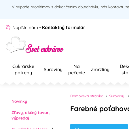
V prípade problémov s dokončením objednávky nás kontaktujte 
Napíšte nám
- Kontaktný formulár
Cukrárske
Na
Dek
Suroviny
Zmrzliny
potreby
pečenie
sto
Domovská stránka
Suroviny
Novinky
Farebné poťahova
Zľavy, akčný tovar,
výpredaj