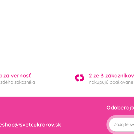
a za vernosť
2 ze 3 zákazníkov
aždého zákazníka
nakupujú opakovane
Odoberajt
eshop@svetcukrarov.sk