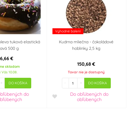
Výhodné balení
oleva tuková elastická
Kudrna mliečna - čokoládové
avá 500 g
hoblinky 2,5 kg
6,66 €
150,68 €
me skladom
i Vás 10.08.
Tovar nie je dostupný
+
-
+
DO KOŠÍKA
DO KOŠÍKA
obľúbených
do
Do obľúbených
do
bľúbených
obľúbených