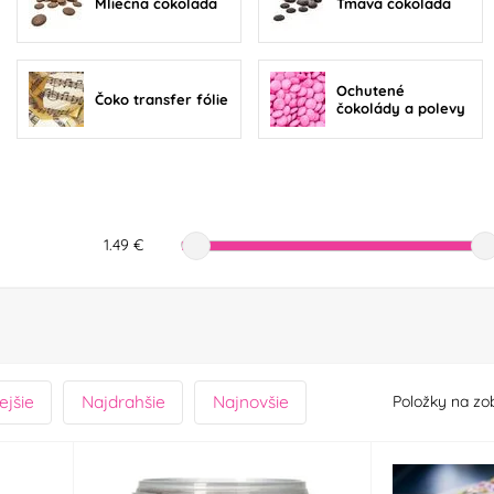
Mliečna čokoláda
Tmavá čokoláda
Ochutené
Čoko transfer fólie
čokolády a polevy
1.49 €
ejšie
Najdrahšie
Najnovšie
Položky na zo