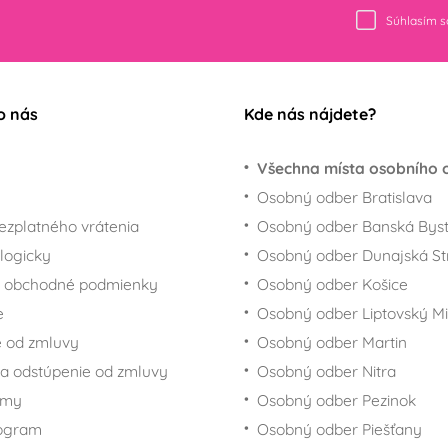
Súhlasím 
o nás
Kde nás nájdete?
Všechna místa osobního 
Osobný odber Bratislava
ezplatného vrátenia
Osobný odber Banská Byst
logicky
Osobný odber Dunajská St
 obchodné podmienky
Osobný odber Košice
e
Osobný odber Liptovský Mi
 od zmluvy
Osobný odber Martin
a odstúpenie od zmluvy
Osobný odber Nitra
rmy
Osobný odber Pezinok
rogram
Osobný odber Piešťany