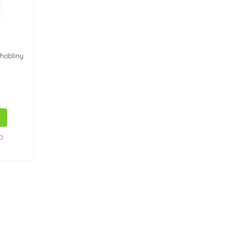
hobliny
A
o