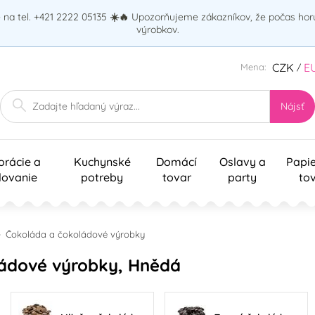
na tel. +421 2222 05135
☀️🔥
Upozorňujeme zákazníkov, že počas ho
výrobkov.
CZK
E
Mena:
/
Nájsť
orácie a
Kuchynské
Domácí
Oslavy a
Papi
lovanie
potreby
tovar
party
to
Čokoláda a čokoládové výrobky
ládové výrobky, Hnědá