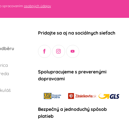
so spracovaním
osobných údajov
Pridajte sa aj na sociálnych sieťach
odběru
rica
Spolupracujeme s preverenými
reda
dopravcami
kuláš
Bezpečný a jednoduchý spôsob
platieb