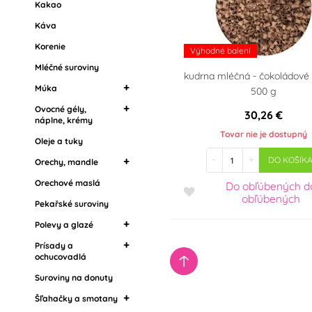
Kakao
Dekoračné lesky a
Suroviny na donuty
Káva
glitre
Šľahačky a smotany
Korenie
Jedlé kvety
Výhodné balení
Zmrzliny
Mléčné suroviny
kudrna mléčná - čokoládové 
Želatíny
Múka
500 g
Ostatní cukrářské
Ovocné gély,
Mandľová múka
suroviny
30,26 €
náplne, krémy
Tovar nie je dostupný
Oleje a tuky
Krémy na torty
-
+
DO KOŠÍK
Náplne, krémy a
Orechy, mandle
džemy
Orechové maslá
Mandľová múka
Do obľúbených
d
Marmelády, džemy
obľúbených
Pekařské suroviny
Ochucovacie pasty,
Polevy a glazé
arómy
Prísady a
Zrkadlové polevy
ochucovadlá
Tukové polevy
Suroviny na donuty
Potravinárske arómy
Poleva v kôstkach
Griláš (griliáž)
Šľahačky a smotany
Drip polevy