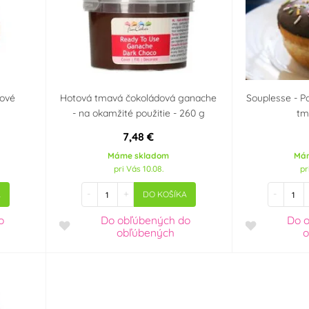
dové
Hotová tmavá čokoládová ganache
Souplesse - P
- na okamžité použitie - 260 g
tm
7,48 €
Máme skladom
Má
pri Vás 10.08.
pr
-
+
-
A
DO KOŠÍKA
o
Do obľúbených
do
Do 
obľúbených
o