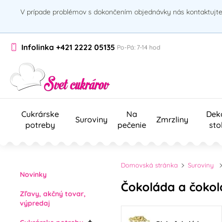
V prípade problémov s dokončením objednávky nás kontaktujte 
Infolinka
+421 2222 05135
Po-Pá: 7-14 hod
Cukrárske
Na
Dek
Suroviny
Zmrzliny
potreby
pečenie
sto
Domovská stránka
Suroviny
Novinky
Čokoláda a čoko
Zľavy, akčný tovar,
výpredaj