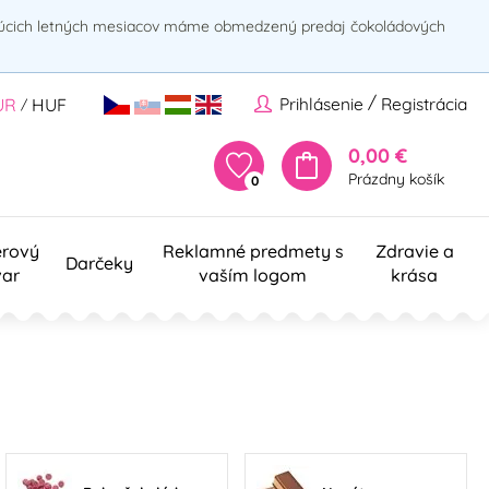
rúcich letných mesiacov máme obmedzený predaj čokoládových
/
Prihlásenie
Registrácia
UR
HUF
/
0,00 €
Prázdny košík
0
erový
Reklamné predmety s
Zdravie a
Darčeky
var
vaším logom
krása