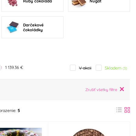
Ruby čokoláda
Nugát
Darčekové
čokoládky
1 139.36 €
Skladem
V akcii
(3)
Zrušiť všetky filtre
brazenie:
5