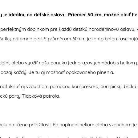
y je ideálny na detské oslavy. Priemer 60 cm, možné plniť h
e perfektným doplnkom pre každú detskú narodeninovú oslavu, kd
 všetky prítomné deti. S průměrom 60 cm je tento balón fascin
ajni, alebo využiť našu ponuku jednorazových nádob s heliom pr
 naozaj každý. Je tu aj možnosť opakovaného plnenia.
ho nafúknuť aj vzduchom pomocou kompresora, pumpičky, brčka a
ickú party Tlapková patrola.
ciu na rôzne príležitosti. Po naplnení heliom alebo vzduchom je 