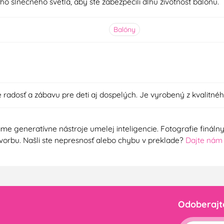
slnečného svetla, aby ste zabezpečili dlhú životnosť balónu.
Balóny
e radosť a zábavu pre deti aj dospelých. Je vyrobený z kvalitnéh
me generatívne nástroje umelej inteligencie. Fotografie finál
ú tvorbu. Našli ste nepresnosť alebo chybu v preklade?
Dajte nám
Odoberajt