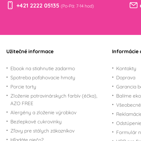
+421 2222 05135
(Po-Pá: 7-14 hod)
Užitečné informace
Informácie 
Ebook na stiahnutie zadarmo
Kontakty
Spotreba poťahovacie hmoty
Doprava
Porcie torty
Garancia b
Zloženie potravinárskych farbív (éčka),
Balíme eko
AZO FREE
Všeobecné
Alergény a zloženie výrobkov
Reklamáci
Bezlepkové cukrovinky
Odstúpenie
Zľavy pre stálych zákazníkov
Formulár n
Hľadáte niečo?