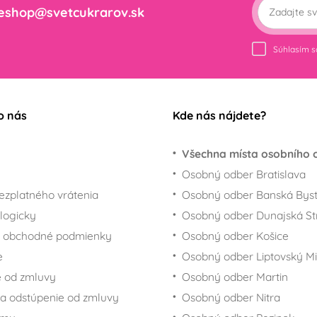
eshop@svetcukrarov.sk
Súhlasím 
o nás
Kde nás nájdete?
Všechna místa osobního 
Osobný odber Bratislava
ezplatného vrátenia
Osobný odber Banská Byst
logicky
Osobný odber Dunajská St
 obchodné podmienky
Osobný odber Košice
e
Osobný odber Liptovský Mi
 od zmluvy
Osobný odber Martin
a odstúpenie od zmluvy
Osobný odber Nitra