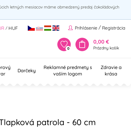
rúcich letných mesiacov máme obmedzený predaj čokoládových
/
Prihlásenie
Registrácia
UR
HUF
/
0,00 €
Prázdny košík
0
erový
Reklamné predmety s
Zdravie a
Darčeky
var
vaším logom
krása
 Tlapková patrola - 60 cm