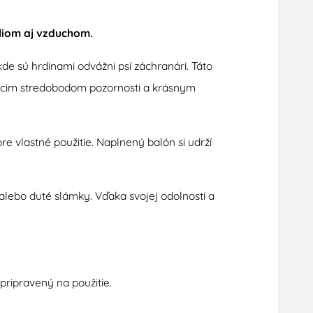
eliom aj vzduchom.
e sú hrdinami odvážni psí záchranári. Táto
ujúcim stredobodom pozornosti a krásnym
e vlastné použitie. Naplnený balón si udrží
lebo duté slámky. Vďaka svojej odolnosti a
pripravený na použitie.