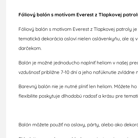
Fóliový balón s motívom Everest z Tlapkovej patrol
Fóliový balón s motívom Everest z Tlapkovej patroly j
tematická dekorácia osloví nielen oslávenkyňu, ale aj
darčekom.
Balón je možné jednoducho naplniť heliom v našej pred
vzdušnosť približne 7-10 dní a jeho nafúknutie zvládne
Barevný balón nie je nutné plniť len heliom. Môžete 
flexibilite poskytuje dlhodobú radosť a krásu pre temat
Balón môžete použiť na oslavy, párty, alebo ako dekorá