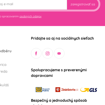
zaregistrovať sa
so spracovaním
osobných údajov
Pridajte sa aj na sociálnych sieťach
odběru
rica
Spolupracujeme s preverenými
reda
dopravcami
kuláš
Bezpečný a jednoduchý spôsob