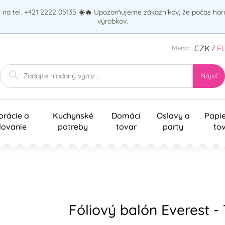
na tel. +421 2222 05135
☀️🔥
Upozorňujeme zákazníkov, že počas ho
výrobkov.
CZK
E
Mena:
/
Nájsť
orácie a
Kuchynské
Domácí
Oslavy a
Papi
lovanie
potreby
tovar
party
to
Fóliový balón Everest -