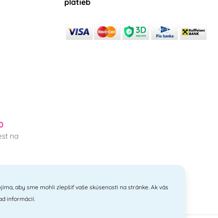
platieb
0
st na
jíma, aby sme mohli zlepšiť vaše skúsenosti na stránke. Ak vás
ad informácií.