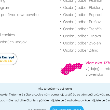
rmy
Osobný odber Pezinok
rogram
Osobný odber Piešťany
 používania webového
Osobný odber Poprad
Osobný odber Prešov
Osobný odber Trenčín
í cookies
Osobný odber Trnava
sobných údajov
Osobný odber Zvolen
Osobný odber Žilina
Viac ako 127
výdajných mie
Slovensku
Ako tu pečieme sušienky
Všetky miesta
ookie. Tieto malé súbory cookie nám pomáhajú zistiť, čo sa vám páči a čo vás zau
iac a máte radi
dlhé čítanie
, v pätičke nájdete celý rad odkazov, kde nájdete celý r
Nie, nechcem
Áno, vezmem všetko