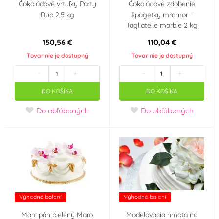
Čokoládové vrtuľky Party
Čokoládové zdobenie
nevhodné do myčky
vhodné do myčky
Duo 2,5 kg
špagetky mramor -
nádobí
nádobí
Tagliatelle marble 2 kg
150,56 €
110,04 €
nevhodné do
v elektrické troubě
mikrovlnnné trouby
Tovar nie je dostupný
Tovar nie je dostupný
-
+
-
+
v plynové troubě
v horkovzdušné
DO KOŠÍKA
DO KOŠÍKA
troubě
Do obľúbených
Do obľúbených
v ledničce
v mrazničce
Příchuť
pomeranč
Krajina pôvodu
Výhodné balení
Výhodné balení
Chorvatsko
Česká republika
Marcipán bielený Maro
Modelovacia hmota na