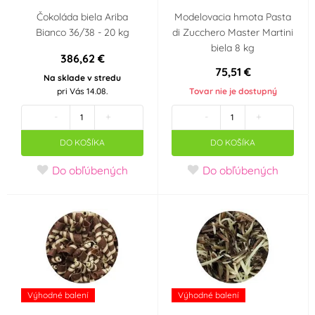
Pro obchod
Silvestr
Čokoláda biela Ariba
Modelovacia hmota Pasta
Bianco 36/38 - 20 kg
di Zucchero Master Martini
Svatba
Veľká noc
biela 8 kg
386,62 €
75,51 €
Na sklade v stredu
Srdce - Valentýn
Disco
pri Vás 14.08.
Tovar nie je dostupný
-
+
-
+
Hudební párty
Angry Birds
DO KOŠÍKA
DO KOŠÍKA
Tlapková patrola -
Frozen - Ledové
Do obľúbených
Do obľúbených
Paw Patrol
království
Máša a medvěd
Mickey a Minnie
Mouse
Pohádkové princezny
Použití
Výhodné balení
Výhodné balení