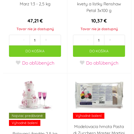
Marz 1:3 - 2,5 kg
kvety a lístky Renshaw
Francie
Itálie
Petal 3x100 g
47,21 €
10,37 €
Holandsko
Německo
Tovar nie je dostupný
Tovar nie je dostupný
-
+
-
+
USA
DO KOŠÍKA
DO KOŠÍKA
VÝPRODEJ - Poslední šance ke koupi
Do obľúbených
Do obľúbených
Najviac predávané
Výhodné balení
Výhodné balení
Modelovacia hmota Pasta
di Zucchero Master Martini
Rolovaný fondán 2,5 kg