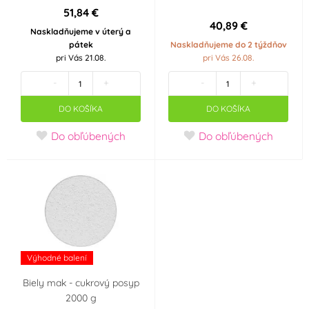
51,84 €
40,89 €
Naskladňujeme v úterý a
pátek
Naskladňujeme do 2 týždňov
pri Vás 21.08.
pri Vás 26.08.
-
+
-
+
DO KOŠÍKA
DO KOŠÍKA
Do obľúbených
Do obľúbených
Výhodné balení
Biely mak - cukrový posyp
2000 g