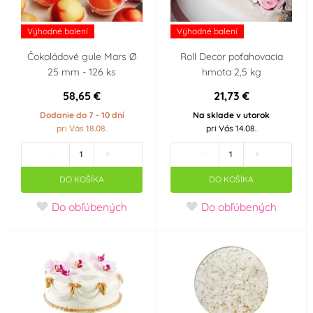
Výhodné balení
Výhodné balení
Kov
Marcipán
(0)
(2)
Čokoládové gule Mars Ø
Roll Decor poťahovacia
25 mm - 126 ks
hmota 2,5 kg
Nerez
Plast
(0)
(1)
58,65 €
21,73 €
Pocínovaný plech
Silikon
Dodanie do 7 - 10 dní
Na sklade v utorok
(0)
(0)
pri Vás 18.08.
pri Vás 14.08.
Sklo
-
+
-
+
(0)
DO KOŠÍKA
DO KOŠÍKA
Výrobce deklaruje
Do obľúbených
Do obľúbených
Bez konzervantů
E171 Free
(1)
(0)
Neobsahuje AZO
Bezlepkový výrobek -
barviva (AZO free)
neobsahuje lepek
(2)
(Gluten free)
(3)