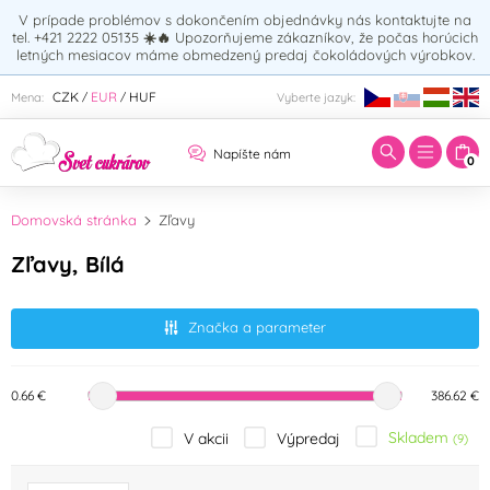
V prípade problémov s dokončením objednávky nás kontaktujte na
tel. +421 2222 05135
☀️🔥
Upozorňujeme zákazníkov, že počas horúcich
letných mesiacov máme obmedzený predaj čokoládových výrobkov.
Zadajte hľadaný výraz:
CZK
EUR
HUF
Mena:
Vyberte jazyk:
/
/
Napíšte nám
0
Domovská stránka
Zľavy
Zľavy, Bílá
Značka a parameter
0.66 €
386.62 €
Skladem
V akcii
Výpredaj
(9)