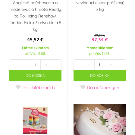
Anglická poťahovacia a
Nevlhnúci cukor práškový
modelovacia hmota Ready
5 kg
Káva
Karamel
(0)
(0)
to Roll Icing Renshaw
fondán Extra žiarivo biela 5
kg
Pistácie
Borůvka
(0)
(0)
39,69 €
45,52 €
37,34 €
Citron
Smetana, mléko,
(0)
Máme skladom
Máme skladom
jogurt
(0)
pri Vás 11.08.
pri Vás 11.08.
-
+
-
+
Farba
DO KOŠÍKA
DO KOŠÍKA
Bílá
Bordó
(27)
(1)
Do obľúbených
Do obľúbených
Černá
Červená
(6)
(23)
Fialová
Hnědá
(5)
(18)
Krémová (mokka)
Meruňková
(1)