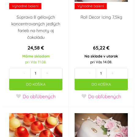
(1)
Výhodné balení
Výhodné balení
Súprava 8 gélových
Roll Decor Icing 7,5kg
Modrá
Modrozelená
(10)
koncentrovaných jedlých
(tyrkys)
(2)
farieb na hmoty aj
čokoládu
Oranžová
Průhledná
(7)
(3)
24,58 €
65,22 €
Máme skladom
Na sklade v utorok
Růžová
Slonová kost
(10)
(5)
pri Vás 11.08.
pri Vás 14.08.
-
+
-
+
Stříbrná
Šedá
(2)
(1)
DO KOŠÍKA
DO KOŠÍKA
Zelená
Zlatá
(12)
(3)
Do obľúbených
Do obľúbených
Žlutá
(14)
Materiál
Dřevo
Hliník
(0)
(0)