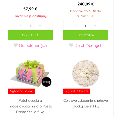
240,89 €
57,99 €
Dodanie do 7 - 10 dní
Tovar nie je dostupný
pri Vás 18.08.
-
+
-
+
DO KOŠÍKA
DO KOŠÍKA
Do obľúbených
Do obľúbených
Výhodné balení
Výhodné balení
Poťahovacia a
Cukrové zdobenie snehové
modelovacia hmota Pasta
vločky biele 1 kg
Dama Stella 5 kg