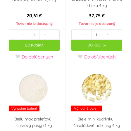
- biela 4 kg
20,61 €
37,75 €
Tovar nie je dostupný
Tovar nie je dostupný
-
+
-
+
DO KOŠÍKA
DO KOŠÍKA
Do obľúbených
Do obľúbených
Výhodné balení
Výhodné balení
Biely mak preleťový -
Biele mini kudrlinky -
cukrový posyp 1 kg
čokoládové hoblinky 4 kg