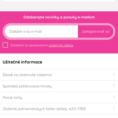
Odoberajte novinky a ponuky e-mailom
zaregistrovať sa
Súhlasím so spracovaním
osobných údajov
Užitečné informace
Ebook na stiahnutie zadarmo
Spotreba poťahovacie hmoty
Porcie torty
Zloženie potravinárskych farbív (éčka), AZO FREE