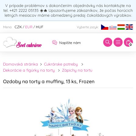
V prípade problémov s dokončením objednávky nás kontaktujte na
tel. +421 2222 05135
☀️🔥
Upozorňujeme zákazníkov, že počas horúcich
letných mesiacov máme obmedzený predaj čokoládových výrobkov.
Zadajte hľadaný výraz:
CZK
EUR
HUF
Mena:
Vyberte jazyk:
/
/
Napíšte nám
0
Domovská stránka
Cukrárske potreby
Dekorácie a figúrky na torty
Zápichy na tortu
Ozdoby na torty a muffiny, 13 ks, Frozen