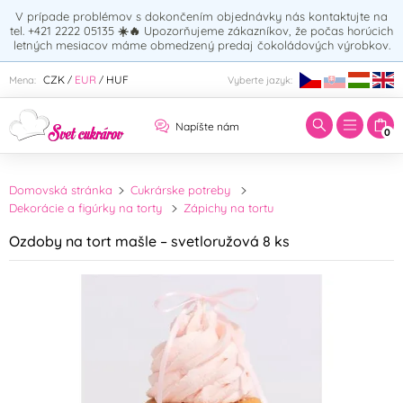
V prípade problémov s dokončením objednávky nás kontaktujte na
tel. +421 2222 05135
☀️🔥
Upozorňujeme zákazníkov, že počas horúcich
letných mesiacov máme obmedzený predaj čokoládových výrobkov.
Zadajte hľadaný výraz:
CZK
EUR
HUF
Mena:
Vyberte jazyk:
/
/
Napíšte nám
0
Domovská stránka
Cukrárske potreby
Dekorácie a figúrky na torty
Zápichy na tortu
Ozdoby na tort mašle – svetloružová 8 ks