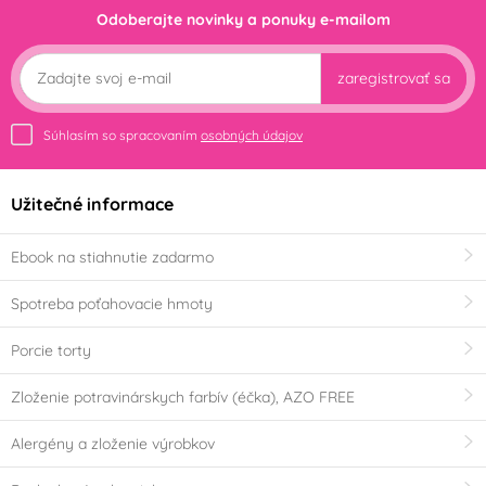
Odoberajte novinky a ponuky e-mailom
zaregistrovať sa
Súhlasím so spracovaním
osobných údajov
Užitečné informace
Ebook na stiahnutie zadarmo
Spotreba poťahovacie hmoty
Porcie torty
Zloženie potravinárskych farbív (éčka), AZO FREE
Alergény a zloženie výrobkov