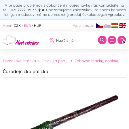
V prípade problémov s dokončením objednávky nás kontaktujte na
tel. +421 2222 05135
☀️🔥
Upozorňujeme zákazníkov, že počas horúcich
letných mesiacov máme obmedzený predaj čokoládových výrobkov.
Zadajte hľadaný výraz:
CZK
EUR
HUF
Mena:
Vyberte jazyk:
/
/
Napíšte nám
0
Domovská stránka
Oslavy a party
Zábavné hračky, doplnky
Čarodejnícka palička