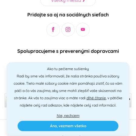
Pridajte sa aj na sociálnych sieťach
Spolupracujeme s preverenými dopravcami
Ako tu pečieme sušienky
Radi by sme vás informovali, že naša stránka používa súbory
Bezpečný a jednoduchý spôsob platieb
cookie. Tieto malé súbory cookie nám pomáhajú zistiť, čo sa vám
páči a čo vás zaujíma, aby sme mohli zlepšiť vaše skúsenosti na
stránke. Ak vás to zaujíma viac a máte radi
dlhé čítanie
, v pätičke
nájdete celý rad odkazov, kde nájdete celý rad informácií.
Nie, nechcem
Áno, vezmem všetko
2010 - 2026 © PNM International s.r.o. • technické riešenie
Simplia
•
design
Litvanyi