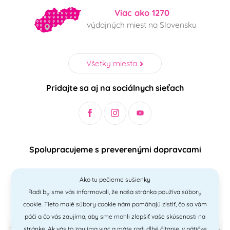
Viac ako 1270
výdajných miest na Slovensku
Všetky miesta
Pridajte sa aj na sociálnych sieťach
Spolupracujeme s preverenými dopravcami
Ako tu pečieme sušienky
Radi by sme vás informovali, že naša stránka používa súbory
Bezpečný a jednoduchý spôsob platieb
cookie. Tieto malé súbory cookie nám pomáhajú zistiť, čo sa vám
páči a čo vás zaujíma, aby sme mohli zlepšiť vaše skúsenosti na
stránke. Ak vás to zaujíma viac a máte radi
dlhé čítanie
, v pätičke