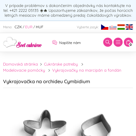
V prípade problémov s dokončením objednávky nás kontaktujte na
tel. +421 2222 05135
☀️🔥
Upozorňujeme zákazníkov, že počas horúcich
letných mesiacov máme obmedzený predaj čokoládových výrobkov.
Zadajte hľadaný výraz:
CZK
EUR
HUF
Mena:
Vyberte jazyk:
/
/
Napíšte nám
0
Domovská stránka
Cukrárske potreby
Modelovacie pomôcky
Vykrajovačky na marcipán a fondán
Vykrajovačka na orchideu Cymbidium