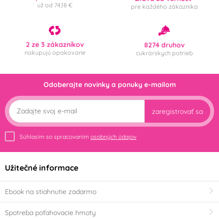
už od 74,18 €
pre každého zákazníka
2 ze 3 zákazníkov
8274 druhov
nakupujú opakovane
cukrárskych potrieb
Odoberajte novinky a ponuky e-mailom
zaregistrovať sa
Súhlasím so spracovaním
osobných údajov
Užitečné informace
Ebook na stiahnutie zadarmo
Spotreba poťahovacie hmoty