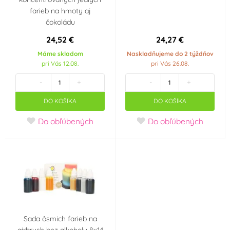
farieb na hmoty aj
čokoládu
24,52 €
24,27 €
Máme skladom
Naskladňujeme do 2 týždňov
pri Vás 12.08.
pri Vás 26.08.
-
+
-
+
DO KOŠÍKA
DO KOŠÍKA
Do obľúbených
Do obľúbených
Sada ôsmich farieb na
airbrush bez alkoholu 8x14