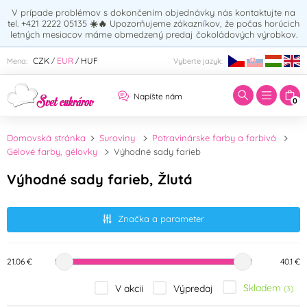
V prípade problémov s dokončením objednávky nás kontaktujte na
tel. +421 2222 05135
☀️🔥
Upozorňujeme zákazníkov, že počas horúcich
letných mesiacov máme obmedzený predaj čokoládových výrobkov.
Zadajte hľadaný výraz:
CZK
EUR
HUF
Mena:
Vyberte jazyk:
/
/
Napíšte nám
0
Domovská stránka
Suroviny
Potravinárske farby a farbivá
Gélové farby, gélovky
Výhodné sady farieb
Výhodné sady farieb, Žlutá
Značka a parameter
21.06 €
40.1 €
Skladem
V akcii
Výpredaj
(3)